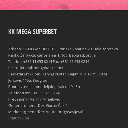
KK MEGA SUPERBET
Adresa: KK MEGA SUPERBET, Pariske komune 20, Hala sportova
Ranko Žeravica, kancelarija 4, Novi Beograd, Srbija
Telefon: +381 11 655 0214 Fax: +381 11 655 0214
E-mail: klub@bcmegabasket.net
Sekretarijat kluba: Trening centar „Dejan Milojević“, Braće
Jerković 119a, Beograd
Radno vreme: ponedeljak-petak od 9-15h
Telefon/Fax: +381 11 655 0214
Predsednik: Velimir Mihailović
Generalni menadžer: Goran Ćakić
Marketing menadžer: Veljko Dragosavljević
Statut kluba