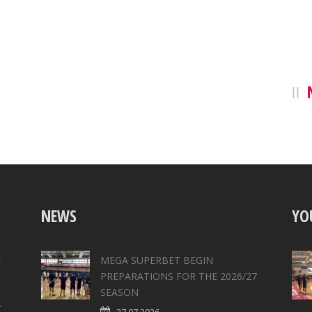
NEWS
YO
,
MEGA SUPERBET BEGIN
PREPARATIONS FOR THE 2026/27
SEASON
4
27.07.2026.