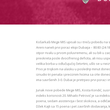
Košarkaši Mege MIS upisali su i treću pobedu na s
Areni naneli prvi poraz ekipi Dubaija – 80:83 (24:18
otpor rivalu u prvom poluvremenu, ali su bili u zaost
preokreta posle dvocifrenog deficita, ali nisu us
velika borba u odlučujućoj četvrtini, ušlo se u nei
Prvo je trojkom na ulasku u poslednji minut done
iznudio tri penala i preciznim hicima sa crte doneo 
ima savršenih 3-0. Dubai je pretrpeo prvi poraz i i
Junak nove pobede Mege MIS, Kosta Kondić, susret
indeks korisnosti 20. Mihailo Petrović je sa indeks
poena, sedam asistencija i šest skokova, a odličan je
Džek Kajli sa 15 poena i pet završnih dodavanja, 