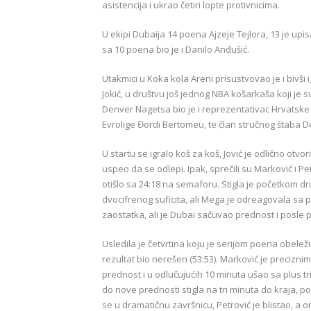
asistencija i ukrao četiri lopte protivnicima.
U ekipi Dubaija 14 poena Ajzeje Tejlora, 13 je up
sa 10 poena bio je i Danilo Anđušić.
Utakmici u Koka kola Areni prisustvovao je i bivši 
Jokić, u društvu još jednog NBA košarkaša koji j
Denver Nagetsa bio je i reprezentativac Hrvatske D
Evrolige Đordi Bertomeu, te član stručnog štaba 
U startu se igralo koš za koš, Jović je odlično otvo
uspeo da se odlepi. Ipak, sprečili su Marković i P
otišlo sa 24:18 na semaforu. Stigla je početkom dr
dvocifrenog suficita, ali Mega je odreagovala sa p
zaostatka, ali je Dubai sačuvao prednost i posle
Usledila je četvrtina koju je serijom poena obelež
rezultat bio nerešen (53:53). Marković je preciznim
prednost i u odlučujućih 10 minuta ušao sa plus tri
do nove prednosti stigla na tri minuta do kraja, po
se u dramatičnu završnicu, Petrović je blistao, a