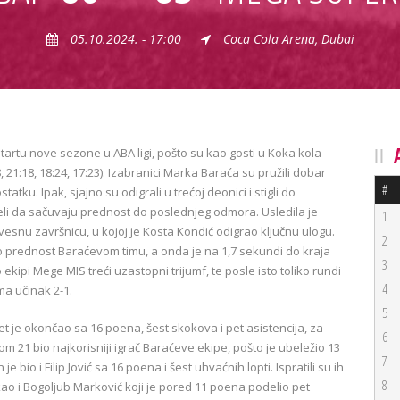
05.10.2024. - 17:00
Coca Cola Arena, Dubai
tartu nove sezone u ABA ligi, pošto su kao gosti u Koka kola
, 21:18, 18:24, 17:23). Izabranici Marka Baraća su pružili dobar
#
atku. Ipak, sjajno su odigrali u trećoj deonici i stigli do
peli da sačuvaju prednost do poslednjeg odmora. Usledila je
1
zvesnu završnicu, u kojoj je Kosta Kondić odigrao ključnu ulogu.
2
o prednost Baraćevom timu, a onda je na 1,7 sekundi do kraja
3
ekipi Mege MIS treći uzastopni trijumf, te posle isto toliko rundi
4
ma učinak 2-1.
5
 je okončao sa 16 poena, šest skokova i pet asistencija, za
6
om 21 bio najkorisniji igrač Baraćeve ekipe, pošto je ubeležio 13
7
 bio i Filip Jović sa 16 poena i šest uhvaćnih lopti. Ispratili su ih
8
kao i Bogoljub Marković koji je pored 11 poena podelio pet