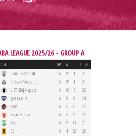
ABA LEAGUE 2025/26 - GROUP A
Club
GP
W
L
Points
Dubai Basketball
16
15
1
31
Partizan Mozzart Bet
16
15
1
31
U-BT Cluj-Napoca
16
10
6
26
Igokea m:tel
16
8
8
24
FMP
16
6
10
22
Borac Mozzart
16
6
9
22
Krka
16
5
11
21
Split
16
4
12
20