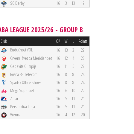
SC Derby
16
3
13
19
ABA LEAGUE 2025/26 - GROUP B
Club
GP
W
L
Points
Budućnost VOLI
16
13
3
29
Crvena Zvezda Meridianbet
16
12
4
28
Cedevita Olimpija
16
11
5
27
Bosna BH Telecom
16
8
8
24
Spartak Office Shoes
16
8
8
24
Mega Superbet
16
6
10
22
Zadar
16
5
11
21
Perspektiva Ilirija
16
5
11
21
Vienna
16
4
12
20