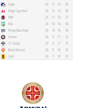
Zadar
26
12
14
38
Mega Superbet
26
12
14
38
FMP
26
11
15
37
Krka
26
10
16
36
Perspektiva Ilirija
26
10
16
36
Vienna
26
9
17
35
SC Derby
26
9
17
35
Borac Mozzart
26
8
18
34
Split
26
7
19
33