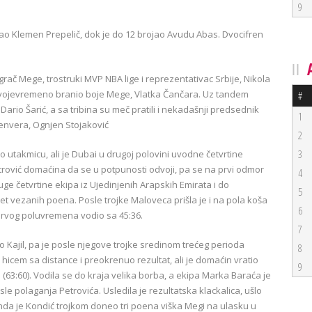
9
isao Klemen Prepelič, dok je do 12 brojao Avudu Abas. Dvocifren
igrač Mege, trostruki MVP NBA lige i reprezentativac Srbije, Nikola
e svojevremeno branio boje Mege, Vlatka Čančara. Uz tandem
#
ario Šarić, a sa tribina su meč pratili i nekadašnji predsednik
1
Denvera, Ognjen Stojaković
2
3
rio utakmicu, ali je Dubai u drugoj polovini uvodne četvrtine
etrović domaćina da se u potpunosti odvoji, pa se na prvi odmor
4
uge četvrtine ekipa iz Ujedinjenih Arapskih Emirata i do
5
et vezanih poena. Posle trojke Maloveca prišla je i na pola koša
6
 prvog poluvremena vodio sa 45:36.
7
io Kajil, pa je posle njegove trojke sredinom trećeg perioda
8
 hicem sa distance i preokrenuo rezultat, ali je domaćin vratio
9
 (63:60). Vodila se do kraja velika borba, a ekipa Marka Baraća je
sle polaganja Petrovića. Usledila je rezultatska klackalica, ušlo
 onda je Kondić trojkom doneo tri poena viška Megi na ulasku u