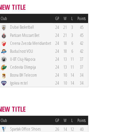
NEW TITLE
Club
GP
W
L
Points
Dubai Basketball
24
21
3
45
Partizan Mozzart Bet
24
21
3
45
Crvena Zvezda Meridianbet
24
18
6
42
Budućnost VOLI
24
18
6
42
U-BT Cluj-Napoca
24
13
11
37
Cedevita Olimpija
24
13
11
37
Bosna BH Telecom
24
10
14
34
Igokea m:tel
24
10
14
34
NEW TITLE
Club
GP
W
L
Points
Spartak Office Shoes
26
14
12
40