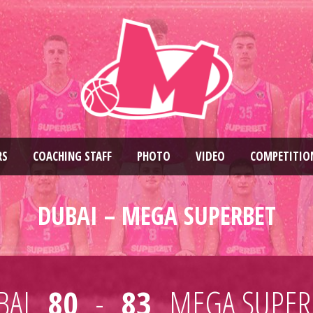
RS
COACHING STAFF
PHOTO
VIDEO
COMPETITIO
DUBAI – MEGA SUPERBET
BAI
80
-
83
MEGA SUPER