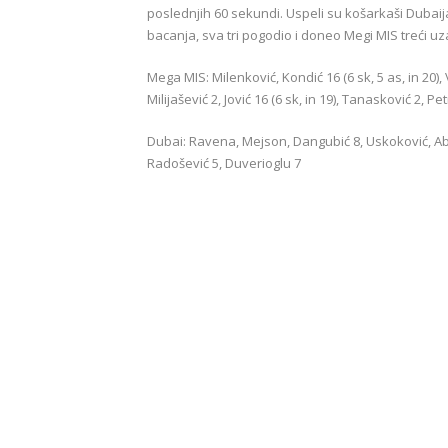
poslednjih 60 sekundi. Uspeli su košarkaši Dubaija
bacanja, sva tri pogodio i doneo Megi MIS treći uz
Mega MIS: Milenković, Kondić 16 (6 sk, 5 as, in 20), V
Milijašević 2, Jović 16 (6 sk, in 19), Tanasković 2, Pe
Dubai: Ravena, Mejson, Dangubić 8, Uskoković, Abas 
Radošević 5, Duverioglu 7