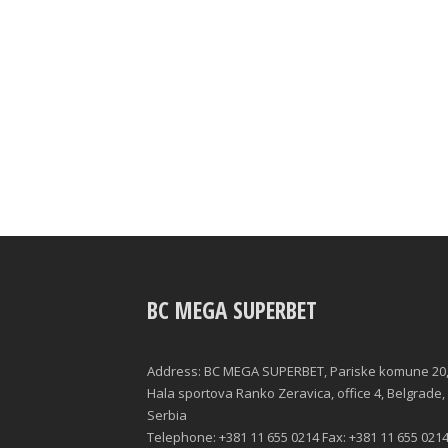
BC MEGA SUPERBET
Address: BC MEGA SUPERBET, Pariske komune 20
Hala sportova Ranko Zeravica, office 4, Belgrade,
Serbia
Telephone: +381 11 655 0214 Fax: +381 11 655 021