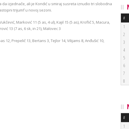
 da izjednače, ali je Kondić u smiraj susreta iznudio tri slobodna
astopni trijumf u novoj sezoni.
#
ukčević, Marković 11 (5 as, 4 ul), Kajil 15 (5 as), Kroflič 5, Macura,
1
trović 13 (7 as, 6 sk, in 21), Malovec 3
2
12, Prepelič 13, Bertans 3, Tejlor 14, Vilijams 8, Anđušić 10,
3
4
5
6
7
8
#
1