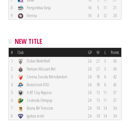
8
Perspektiva Ilirija
16
5
11
21
9
Vienna
16
4
12
20
NEW TITLE
#
Club
GP
W
L
Points
Dubai Basketball
1
24
21
3
45
2
Partizan Mozzart Bet
24
21
3
45
3
Crvena Zvezda Meridianbet
24
18
6
42
4
Budućnost VOLI
24
18
6
42
5
U-BT Cluj-Napoca
24
13
11
37
6
Cedevita Olimpija
24
13
11
37
7
Bosna BH Telecom
24
10
14
34
8
Igokea m:tel
24
10
14
34