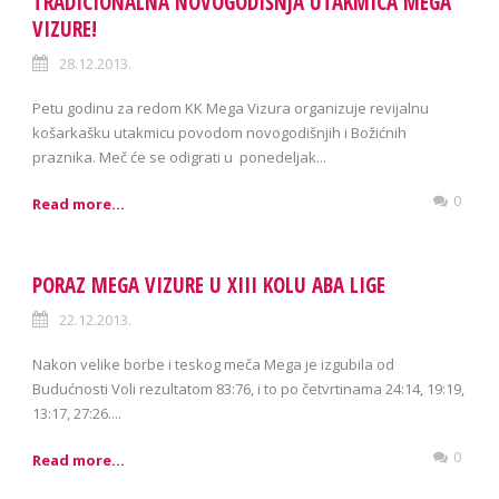
TRADICIONALNA NOVOGODIŠNJA UTAKMICA MEGA
VIZURE!
28.12.2013.
Petu godinu za redom KK Mega Vizura organizuje revijalnu
košarkašku utakmicu povodom novogodišnjih i Božićnih
praznika. Meč će se odigrati u ponedeljak...
0
Read more...
PORAZ MEGA VIZURE U XIII KOLU ABA LIGE
22.12.2013.
Nakon velike borbe i teskog meča Mega je izgubila od
Budućnosti Voli rezultatom 83:76, i to po četvrtinama 24:14, 19:19,
13:17, 27:26....
0
Read more...