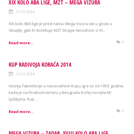
XIX KOLO ABA LIGE, MZT – MEGA VIZURA
31.01.2014.
XIX kolo ABA lige je pred nama. Mega Vizura ide u goste u
Skoplje, gde ih dočekuje MZT Skopje Aerodrom. U VI...
0
Read more...
KUP RADIVOJA KORAĆA 2014
27.01.2014.
Istorija Takmičenje u nacionalnom Kupu igra se od 1959. godine,
kada je na finalnom turniru u Beogradu trofej osvojila KK
Ljubljana. Kup...
0
Read more...
MEGA VIZURA – ZADAR, XVIII KOLO ABA LIGE