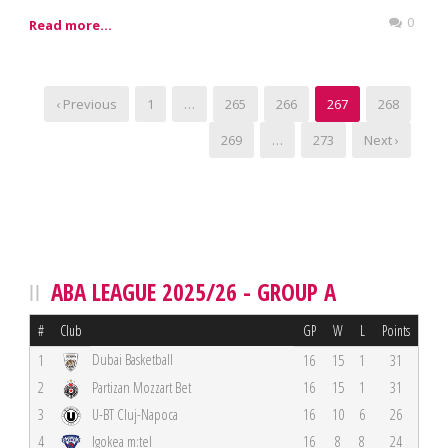
0
Read more...
‹ Previous
1
…
265
266
267
268
269
…
273
Next ›
ABA LEAGUE 2025/26 - GROUP A
#
Club
GP
W
L
Points
Dubai Basketball
1
16
15
1
31
2
Partizan Mozzart Bet
16
15
1
31
3
U-BT Cluj-Napoca
16
10
6
26
4
Igokea m:tel
16
8
8
24