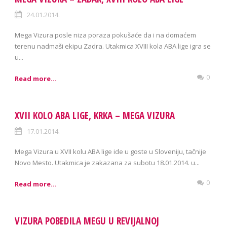
24.01.2014.
Mega Vizura posle niza poraza pokušaće da i na domaćem
terenu nadmaši ekipu Zadra. Utakmica XVIII kola ABA lige igra se
u...
0
Read more...
XVII KOLO ABA LIGE, KRKA – MEGA VIZURA
17.01.2014.
Mega Vizura u XVII kolu ABA lige ide u goste u Sloveniju, tačnije
Novo Mesto. Utakmica je zakazana za subotu 18.01.2014. u...
0
Read more...
VIZURA POBEDILA MEGU U REVIJALNOJ