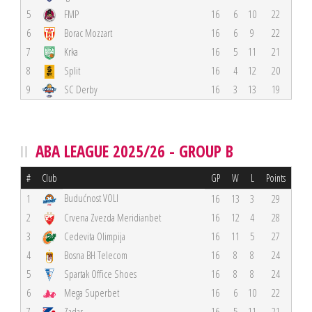
5
FMP
16
6
10
22
6
Borac Mozzart
16
6
9
22
7
Krka
16
5
11
21
8
Split
16
4
12
20
9
SC Derby
16
3
13
19
ABA LEAGUE 2025/26 - GROUP B
#
Club
GP
W
L
Points
Budućnost VOLI
1
16
13
3
29
2
Crvena Zvezda Meridianbet
16
12
4
28
3
Cedevita Olimpija
16
11
5
27
4
Bosna BH Telecom
16
8
8
24
5
Spartak Office Shoes
16
8
8
24
6
Mega Superbet
16
6
10
22
7
Zadar
16
5
11
21