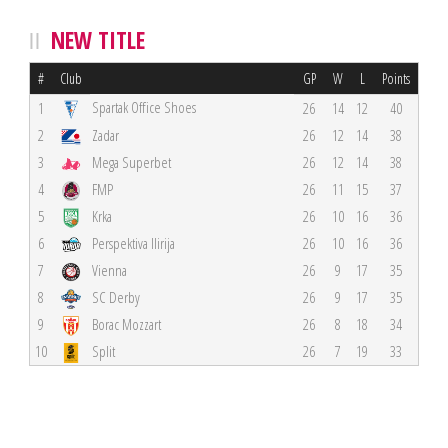
NEW TITLE
#
Club
GP
W
L
Points
Spartak Office Shoes
1
26
14
12
40
2
Zadar
26
12
14
38
3
Mega Superbet
26
12
14
38
4
FMP
26
11
15
37
5
Krka
26
10
16
36
6
Perspektiva Ilirija
26
10
16
36
7
Vienna
26
9
17
35
8
SC Derby
26
9
17
35
9
Borac Mozzart
26
8
18
34
10
Split
26
7
19
33