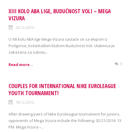
XIII KOLO ABA LIGE, BUDUĆNOST VOLI – MEGA
VIZURA
20.12.2013.
U XIII kolu ABA lige Mega Vizura sastaće se sa ekipom iz
Podgorice, košarkaškim klubom Budućnost Voli. Utakmica je
zakazana za subotu...
0
Read more...
COUPLES FOR INTERNATIONAL NIKE EUROLEAGUE
YOUTH TOURNAMENT!
18.12.2013.
After drawing pairs of Nike Euroleague tournament for juniors,
opponents of Mega Vizura include the following: 02/21/2014. 13
PM Mega Vizura –...