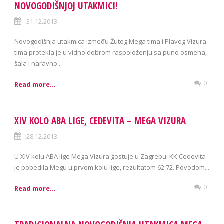
NOVOGODIŠNJOJ UTAKMICI!
31.12.2013.
Novogodišnja utakmica između Žutog Mega tima i Plavog Vizura
tima protekla je u vidno dobrom raspoloženju sa puno osmeha,
šala i naravno...
0
Read more...
XIV KOLO ABA LIGE, CEDEVITA – MEGA VIZURA
28.12.2013.
U XIV kolu ABA lige Mega Vizura gostuje u Zagrebu. KK Cedevita
je pobedila Megu u prvom kolu lige, rezultatom 62:72. Povodom...
0
Read more...