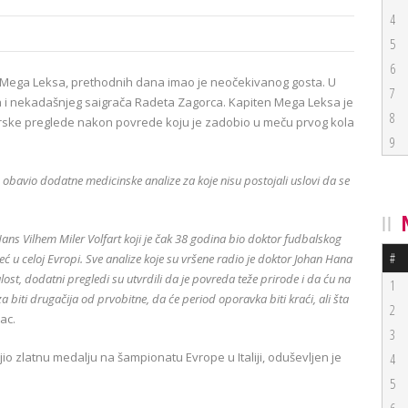
4
5
6
rač Mega Leksa, prethodnih dana imao je neočekivanog gosta. U
7
a i nekadašnjeg saigrača Radeta Zagorca. Kapiten Mega Leksa je
8
ske preglede nakon povrede koju je zadobio u meču prvog kola
9
obavio dodatne medicinske analize za koje nisu postojali uslovi da se
Hans Vilhem Miler Volfart koji je čak 38 godina bio doktor fudbalskog
#
ć u celoj Evropi. Sve analize koje su vršene radio je doktor Johan Hana
ost, dodatni pregledi su utvrdili da je povreda teže prirode i da ću na
1
biti drugačija od prvobitne, da će period oporavka biti kraći, ali šta
2
ac.
3
jio zlatnu medalju na šampionatu Evrope u Italiji, oduševljen je
4
5