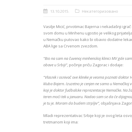
13.10.2015.
Некатегоризовано
Vasilje Micić, prvotimac Bajerna i nekadašnji ig
svom domu u Minhenu ugostio je velikog prijatelj
u Nemačku putovao kako bi obavio dodatne lekar
ABA lige sa Crvenom zvezdom.
“Bio na sam na čuvenoj minhenskoj klinici MV gde sam 
obave u Srbiji”,
počinje priču Zagorac i dodaje:
“Vlasnik i osnivač ove klinike je veoma poznati doktor 
kluba Bajern. Izuzetno je cenjen ne samo u Nemačkoj ve
koji je doktor fudbalske reprezentacije Nemačke. Na žal
teren moći tek u januaru. Nadao sam se da će dijagnoza 
je tu je. Moram da budem strpljiv”,
objašnjava Zagor
Mladi reprezentativac Srbije koji je ovog leta osvo
tretmanom koji ima: