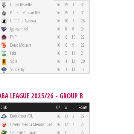
Dubai Basketball
16
15
1
31
Partizan Mozzart Bet
16
15
1
31
U-BT Cluj-Napoca
16
10
6
26
Igokea m:tel
16
8
8
24
FMP
16
6
10
22
Borac Mozzart
16
6
9
22
Krka
16
5
11
21
Split
16
4
12
20
SC Derby
16
3
13
19
ABA LEAGUE 2025/26 - GROUP B
Club
GP
W
L
Points
Budućnost VOLI
16
13
3
29
Crvena Zvezda Meridianbet
16
12
4
28
Cedevita Olimpija
16
11
5
27