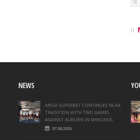
10
NEWS
YO
,
MEGA SUPERBET CONTINUES NCAA
TRADITION WITH TWO GAMES
AGAINST AUBURN IN MYKONOS
4
07.08.2026.