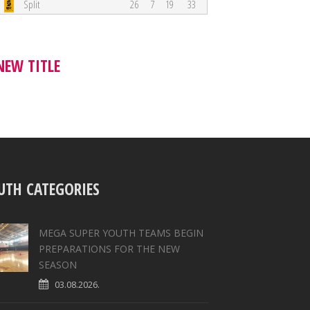
Split
26
7
19
33
NEW TITLE
UTH CATEGORIES
MEGA SUPER YOUTH TEAMS BEGIN
PREPARATIONS FOR THE NEW
SEASON
03.08.2026.