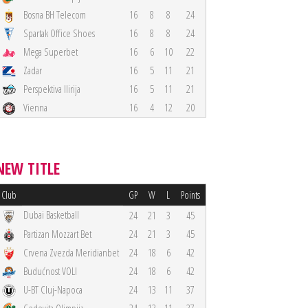
Bosna BH Telecom
16
8
8
24
Spartak Office Shoes
16
8
8
24
Mega Superbet
16
6
10
22
Zadar
16
5
11
21
Perspektiva Ilirija
16
5
11
21
Vienna
16
4
12
20
NEW TITLE
Club
GP
W
L
Points
Dubai Basketball
24
21
3
45
Partizan Mozzart Bet
24
21
3
45
Crvena Zvezda Meridianbet
24
18
6
42
Budućnost VOLI
24
18
6
42
U-BT Cluj-Napoca
24
13
11
37