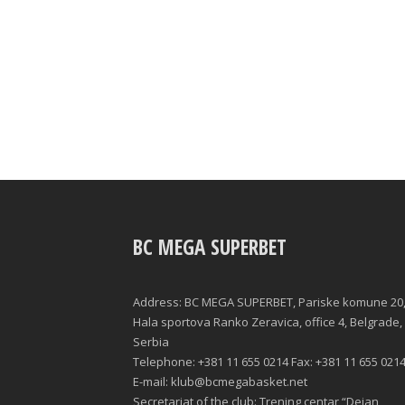
BC MEGA SUPERBET
Address: BC MEGA SUPERBET, Pariske komune 20
Hala sportova Ranko Zeravica, office 4, Belgrade,
Serbia
Telephone: +381 11 655 0214 Fax: +381 11 655 021
E-mail: klub@bcmegabasket.net
Secretariat of the club: Trening centar “Dejan