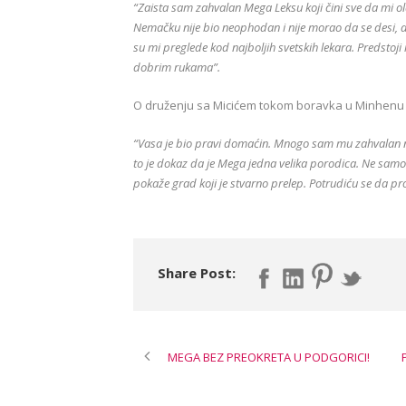
“Zaista sam zahvalan Mega Leksu koji čini sve da mi o
Nemačku nije bio neophodan i nije morao da se desi, ali
su mi preglede kod najboljih svetskih lekara. Predsto
dobrim rukama”.
O druženju sa Micićem tokom boravka u Minhenu
“Vasa je bio pravi domaćin. Mnogo sam mu zahvalan na 
to je dokaz da je Mega jedna velika porodica. Ne samo 
pokaže grad koji je stvarno prelep. Potrudiću se da 
Share Post:
MEGA BEZ PREOKRETA U PODGORICI!