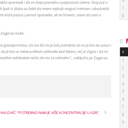
6
lakša oporavak i da se moja povreda u potpunosti sanira. Ovaj put u
7
 ljudi iz kluba su želeli da imam najbolji mogući tretman i obezbedili
ji mi duža pauza i period oporavka, ali ne brinem, znam da sam u
8
 Zagorac kaže:
gostoprimstvu. Za sve što mi je bilo potrebno on mi je bio na usluzi i
da je bio uz mene prilikom odlazaka kod lekara, već je stigao i da mi
#
pronađem adekvatan način da mu se zahvalim”.,
zaključio je Zagorac.
1
2
3
4
5
6
7
PAVLOVIĆ: “POTREBNO NAM JE VIŠE KONCENTRACIJE U IGRI”
8
9