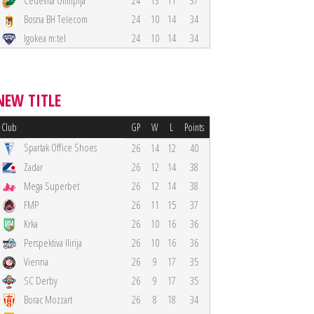
Cedevita Olimpija
24
13
11
37
Bosna BH Telecom
24
10
14
34
Igokea m:tel
24
10
14
34
NEW TITLE
Club
GP
W
L
Points
Spartak Office Shoes
26
14
12
40
Zadar
26
12
14
38
Mega Superbet
26
12
14
38
FMP
26
11
15
37
Krka
26
10
16
36
Perspektiva Ilirija
26
10
16
36
Vienna
26
9
17
35
SC Derby
26
9
17
35
Borac Mozzart
26
8
18
34