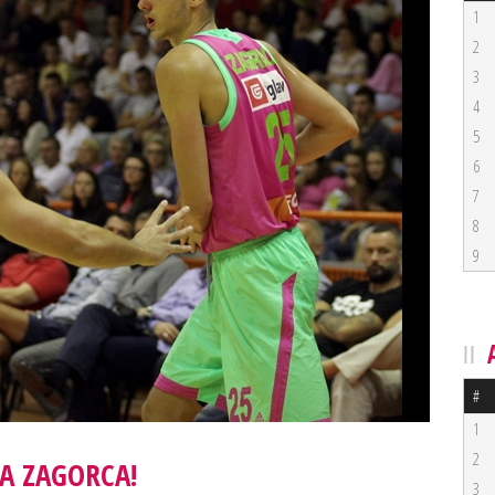
1
2
3
4
5
6
7
8
9
#
1
2
A ZAGORCA!
3