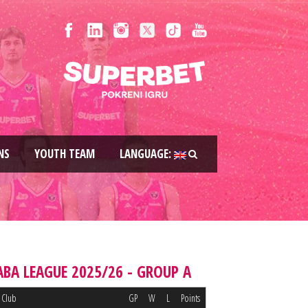
NS
YOUTH TEAM
LANGUAGE:
ABA LEAGUE 2025/26 - GROUP A
Club
GP
W
L
Points