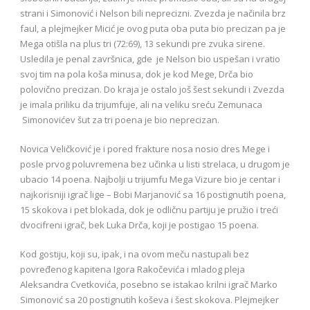
strani i Simonović i Nelson bili neprecizni. Zvezda je načinila brz
faul, a plejmejker Micić je ovog puta oba puta bio precizan pa je
Mega otišla na plus tri (72:69), 13 sekundi pre zvuka sirene.
Usledila je penal završnica, gde je Nelson bio uspešan i vratio
svoj tim na pola koša minusa, dok je kod Mege, Drča bio
polovično precizan. Do kraja je ostalo još šest sekundi i Zvezda
je imala priliku da trijumfuje, ali na veliku sreću Zemunaca
Simonovićev šut za tri poena je bio neprecizan.
Novica Veličković je i pored frakture nosa nosio dres Mege i
posle prvog poluvremena bez učinka u listi strelaca, u drugom je
ubacio 14 poena. Najbolji u trijumfu Mega Vizure bio je centar i
najkorisniji igrač lige – Bobi Marjanović sa 16 postignutih poena,
15 skokova i pet blokada, dok je odličnu partiju je pružio i treći
dvocifreni igrač, bek Luka Drča, koji je postigao 15 poena.
Kod gostiju, koji su, ipak, i na ovom meču nastupali bez
povređenog kapitena Igora Rakočevića i mladog pleja
Aleksandra Cvetkovića, posebno se istakao krilni igrač Marko
Simonović sa 20 postignutih koševa i šest skokova. Plejmejker