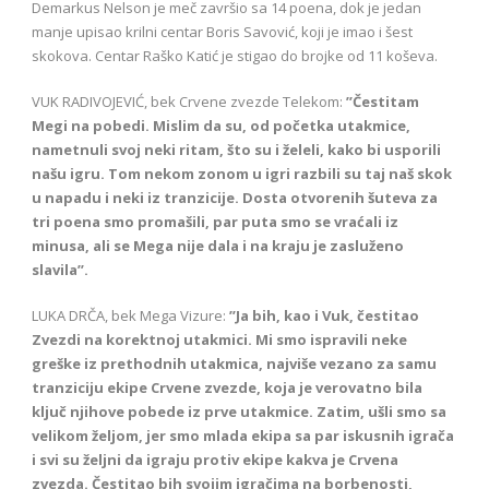
Demarkus Nelson je meč završio sa 14 poena, dok je jedan
manje upisao krilni centar Boris Savović, koji je imao i šest
skokova. Centar Raško Katić je stigao do brojke od 11 koševa.
VUK RADIVOJEVIĆ, bek Crvene zvezde Telekom:
’’Čestitam
Megi na pobedi. Mislim da su, od početka utakmice,
nametnuli svoj neki ritam, što su i želeli, kako bi usporili
našu igru. Tom nekom zonom u igri razbili su taj naš skok
u napadu i neki iz tranzicije. Dosta otvorenih šuteva za
tri poena smo promašili, par puta smo se vraćali iz
minusa, ali se Mega nije dala i na kraju je zasluženo
slavila’’.
LUKA DRČA, bek Mega Vizure:
’’Ja bih, kao i Vuk, čestitao
Zvezdi na korektnoj utakmici. Mi smo ispravili neke
greške iz prethodnih utakmica, najviše vezano za samu
tranziciju ekipe Crvene zvezde, koja je verovatno bila
ključ njihove pobede iz prve utakmice. Zatim, ušli smo sa
velikom željom, jer smo mlada ekipa sa par iskusnih igrača
i svi su željni da igraju protiv ekipe kakva je Crvena
zvezda. Čestitao bih svojim igračima na borbenosti,