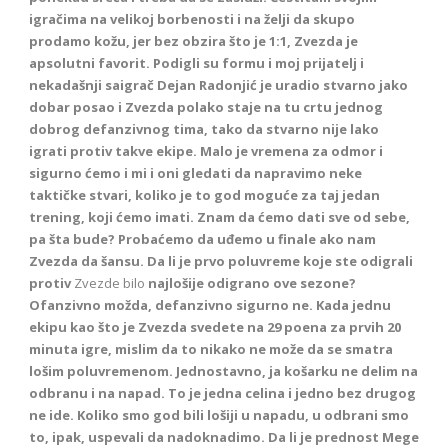
igračima na velikoj borbenosti i na želji da skupo
prodamo kožu, jer bez obzira što je 1:1, Zvezda je
apsolutni favorit. Podigli su formu i moj prijatelj i
nekadašnji saigrač Dejan Radonjić je uradio stvarno jako
dobar posao i Zvezda polako staje na tu crtu jednog
dobrog
defanzivnog tima, tako da stvarno nije lako
igrati protiv takve ekipe. Malo je vremena za odmor i
sigurno ćemo i mi i oni gledati da napravimo neke
taktičke stvari, koliko je to god moguće za taj jedan
trening, koji ćemo imati. Znam da ćemo dati sve od sebe,
pa šta bude? Probaćemo da uđemo u finale ako nam
Zvezda da šansu. Da li je prvo poluvreme koje ste odigrali
protiv
Zvezde bilo
najlošije odigrano ove sezone?
Ofanzivno možda, defanzivno sigurno ne. Kada jednu
ekipu kao što je Zvezda svedete na 29 poena za prvih 20
minuta igre, mislim da to nikako ne može da se smatra
lošim poluvremenom. Jednostavno, ja košarku ne delim na
odbranu i na napad. To je jedna celina i jedno bez drugog
ne ide. Koliko smo god bili lošiji u napadu, u odbrani smo
to, ipak, uspevali da nadoknadimo. Da li je prednost Mege