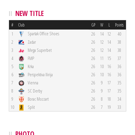
NEW TITLE
#
Club
GP
W
L
Points
Spartak Office Shoes
1
26
14
12
40
2
Zadar
26
12
14
38
3
Mega Superbet
26
12
14
38
4
FMP
26
11
15
37
5
Krka
26
10
16
36
6
Perspektiva Ilirija
26
10
16
36
7
Vienna
26
9
17
35
8
SC Derby
26
9
17
35
9
Borac Mozzart
26
8
18
34
10
Split
26
7
19
33
PHOTO