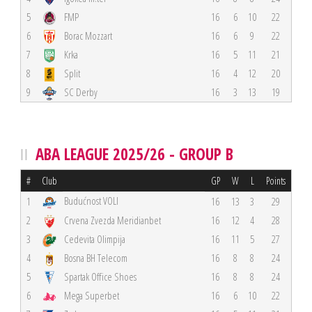
5
FMP
16
6
10
22
6
Borac Mozzart
16
6
9
22
7
Krka
16
5
11
21
8
Split
16
4
12
20
9
SC Derby
16
3
13
19
ABA LEAGUE 2025/26 - GROUP B
#
Club
GP
W
L
Points
Budućnost VOLI
1
16
13
3
29
2
Crvena Zvezda Meridianbet
16
12
4
28
3
Cedevita Olimpija
16
11
5
27
4
Bosna BH Telecom
16
8
8
24
5
Spartak Office Shoes
16
8
8
24
6
Mega Superbet
16
6
10
22