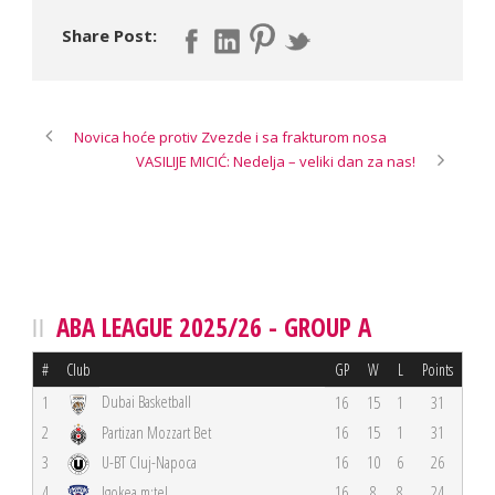
Share Post:
Novica hoće protiv Zvezde i sa frakturom nosa
VASILIJE MICIĆ: Nedelja – veliki dan za nas!
ABA LEAGUE 2025/26 - GROUP A
#
Club
GP
W
L
Points
Dubai Basketball
1
16
15
1
31
2
Partizan Mozzart Bet
16
15
1
31
3
U-BT Cluj-Napoca
16
10
6
26
4
Igokea m:tel
16
8
8
24