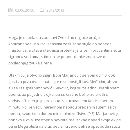
03.06.2013.
2012/2013
Mega je uspela da zaustavi Zvezdino najjače oružje –
kontranapad i na kraju sasvim zasluženo stigla do pobede i
majstorice, a čitava utakmica protekla je u lošim procentima šuta
i igrom u serijama, s tim da se pobednik nije znao sve do
poslednjeg zvuka sirene.
Utakmicu je otvorio sjajni Bobi Marjanović serijom od 4:0, dok
gosti za prva dva minuta igre nisu postigli koš. Međutim, ubrzo
su se razigrali Simonović i Savović, koji su zajedno ubacili osam
poena, uz po jednu trojku, pa su crveno beli brzo prešli u
vođstvo. Tu seriju je prekinuo zakucavanjem Krstić u petom
minutu, koji je već u narednom napadu preciznim šutem za tri
poena, svom timu doneo minimalno vođstvo (9:8). Marjanović je
ponovo u dva uzastopna navrata realizovao napad svoje ekipe
pa je Mega otišla na plus pet, ali crveno beli se opet bude i stižu