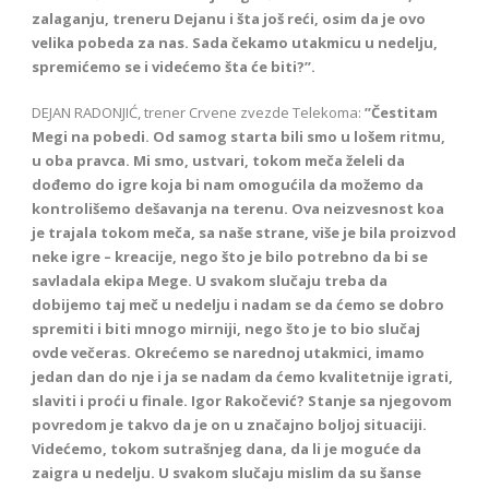
zalaganju, treneru Dejanu i šta još reći, osim da je ovo
velika pobeda za nas. Sada čekamo utakmicu u nedelju,
spremićemo se i videćemo šta će biti?’’.
DEJAN RADONJIĆ, trener Crvene zvezde Telekoma:
’’Čestitam
Megi na pobedi. Od samog starta bili smo u lošem ritmu,
u oba pravca. Mi smo, ustvari, tokom meča želeli da
dođemo do igre koja bi nam omogućila da možemo da
kontrolišemo dešavanja na terenu. Ova neizvesnost koa
je trajala tokom meča, sa naše strane, više je bila proizvod
neke igre – kreacije, nego što je bilo potrebno da bi se
savladala ekipa Mege. U svakom slučaju treba da
dobijemo taj meč u nedelju i nadam se da ćemo se dobro
spremiti i biti mnogo mirniji, nego što je to bio slučaj
ovde
večeras. Okrećemo se narednoj utakmici, imamo
jedan dan do nje i ja se nadam da ćemo kvalitetnije igrati,
slaviti i proći u finale. Igor Rakočević? Stanje sa njegovom
povredom je takvo da je on u značajno boljoj situaciji.
Videćemo, tokom sutrašnjeg dana, da li je moguće da
zaigra u nedelju. U svakom slučaju mislim da su šanse