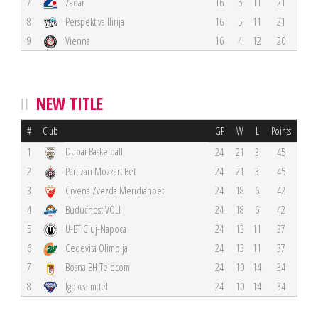
7
Zadar
16
5
11
21
8
Perspektiva Ilirija
16
5
11
21
9
Vienna
16
4
12
20
NEW TITLE
#
Club
GP
W
L
Points
Dubai Basketball
1
24
21
3
45
2
Partizan Mozzart Bet
24
21
3
45
3
Crvena Zvezda Meridianbet
24
18
6
42
4
Budućnost VOLI
24
18
6
42
5
U-BT Cluj-Napoca
24
13
11
37
6
Cedevita Olimpija
24
13
11
37
7
Bosna BH Telecom
24
10
14
34
8
Igokea m:tel
24
10
14
34