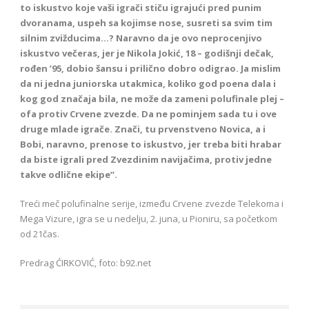
to iskustvo koje vaši igrači stiču igrajući pred punim
dvoranama, uspeh sa kojim
se nose, susreti sa svim tim
silnim zvižducima…? Naravno da je ovo neprocenjivo
iskustvo večeras, jer je Nikola Jokić, 18 – godišnji dečak,
rođen ’95, dobio šansu i prilično dobro odigrao. Ja mislim
da ni jedna juniorska utakmica, koliko god poena dala i
kog god značaja bila, ne može da zameni polufinale plej –
ofa protiv Crvene zvezde. Da ne pominjem sada tu i ove
druge mlade igrače. Znači, tu prvenstveno Novica, a i
Bobi, naravno, prenose to iskustvo, jer treba biti hrabar
da biste igrali pred Zvezdinim navijačima, protiv jedne
takve odlične ekipe’’.
Treći meč polufinalne serije, između Crvene zvezde Telekoma i
Mega Vizure, igra se u nedelju, 2. juna, u Pioniru, sa početkom
od 21čas.
Predrag ĆIRKOVIĆ, foto: b92.net