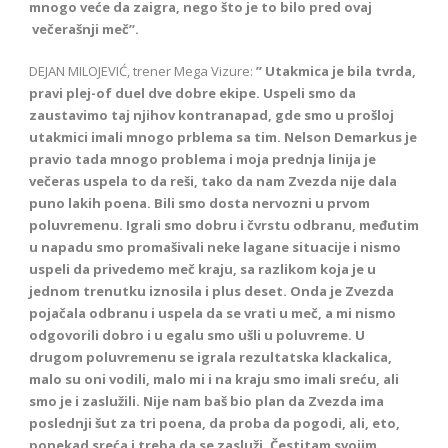
mnogo veće da zaigra, nego što je to bilo pred ovaj
večerašnji meč’’.
DEJAN MILOJEVIĆ, trener Mega Vizure:
’’ Utakmica je bila tvrda,
pravi plej-of duel dve dobre ekipe. Uspeli smo da
zaustavimo taj njihov kontranapad, gde smo u prošloj
utakmici imali mnogo prblema sa tim. Nelson Demarkus je
pravio tada mnogo problema i moja prednja linija je
večeras uspela to da reši, tako da nam Zvezda nije dala
puno lakih poena. Bili smo dosta nervozni u prvom
poluvremenu. Igrali smo dobru i čvrstu odbranu, međutim
u napadu smo promašivali neke lagane situacije i nismo
uspeli da privedemo meč kraju, sa razlikom koja je u
jednom trenutku iznosila i plus deset. Onda je Zvezda
pojačala odbranu i uspela da se vrati u meč, a mi nismo
odgovorili dobro i u egalu smo ušli u poluvreme. U
drugom poluvremenu se igrala rezultatska klackalica,
malo su oni vodili, malo mi i na kraju smo imali sreću, ali
smo je i zaslužili. Nije nam baš bio plan da Zvezda ima
poslednji šut za tri poena, da proba da pogodi, ali, eto,
ponekad sreća i treba da se zasluži. Čestitam svojim