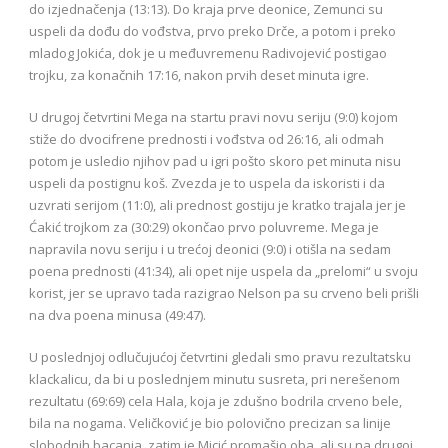
do izjednačenja (13:13). Do kraja prve deonice, Zemunci su
uspeli da dođu do vođstva, prvo preko Drče, a potom i preko
mladog Jokića, dok je u međuvremenu Radivojević postigao
trojku, za konačnih 17:16, nakon prvih deset minuta igre.
U drugoj četvrtini Mega na startu pravi novu seriju (9:0) kojom
stiže do dvocifrene prednosti i vođstva od 26:16, ali odmah
potom je usledio njihov pad u igri pošto skoro pet minuta nisu
uspeli da postignu koš. Zvezda je to uspela da iskoristi i da
uzvrati serijom (11:0), ali prednost gostiju je kratko trajala jer je
Ćakić trojkom za (30:29) okončao prvo poluvreme. Mega je
napravila novu seriju i u trećoj deonici (9:0) i otišla na sedam
poena prednosti (41:34), ali opet nije uspela da „prelomi“ u svoju
korist, jer se upravo tada razigrao Nelson pa su crveno beli prišli
na dva poena minusa (49:47).
U poslednjoj odlučujućoj četvrtini gledali smo pravu rezultatsku
klackalicu, da bi u poslednjem minutu susreta, pri nerešenom
rezultatu (69:69) cela Hala, koja je zdušno bodrila crveno bele,
bila na nogama. Veličković je bio polovično precizan sa linije
slobodnih bacanja, zatim je Micić promašio oba, ali su na drugoj