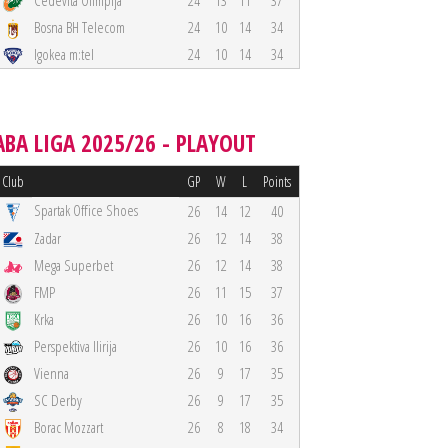
Cedevita Olimpija
24
13
11
37
Bosna BH Telecom
24
10
14
34
Igokea m:tel
24
10
14
34
ABA LIGA 2025/26 - PLAYOUT
Club
GP
W
L
Points
Spartak Office Shoes
26
14
12
40
Zadar
26
12
14
38
Mega Superbet
26
12
14
38
FMP
26
11
15
37
Krka
26
10
16
36
Perspektiva Ilirija
26
10
16
36
Vienna
26
9
17
35
SC Derby
26
9
17
35
Borac Mozzart
26
8
18
34