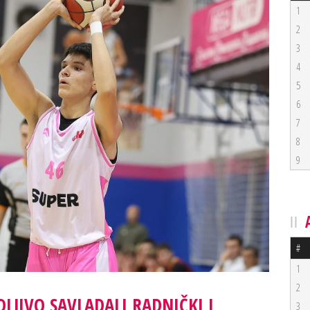
1
2
3
4
5
6
7
8
9
#
1
2
LJIVO SAVLADALI RADNIČKI I
3