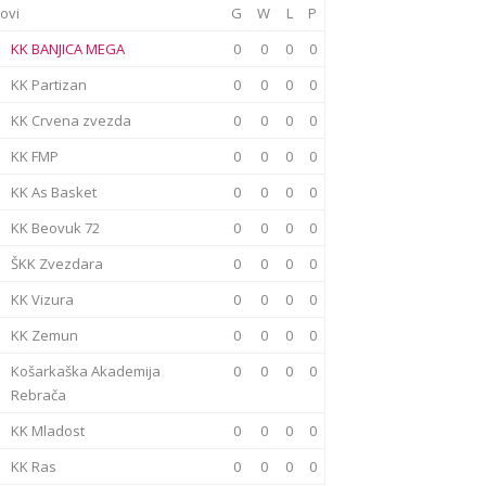
ovi
G
W
L
P
KK BANJICA MEGA
0
0
0
0
KK Partizan
0
0
0
0
KK Crvena zvezda
0
0
0
0
KK FMP
0
0
0
0
KK As Basket
0
0
0
0
KK Beovuk 72
0
0
0
0
ŠKK Zvezdara
0
0
0
0
KK Vizura
0
0
0
0
KK Zemun
0
0
0
0
Košarkaška Akademija
0
0
0
0
Rebrača
KK Mladost
0
0
0
0
KK Ras
0
0
0
0