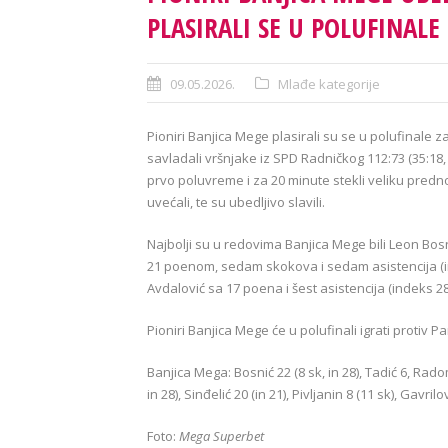
PLASIRALI SE U POLUFINALE
09.05.2026.
Mlađe kategorije
Pioniri Banjica Mege plasirali su se u polufinale z
savladali vršnjake iz SPD Radničkog 112:73 (35:18, 3
prvo poluvreme i za 20 minute stekli veliku prednos
uvećali, te su ubedljivo slavili.
Najbolji su u redovima Banjica Mege bili Leon Bos
21 poenom, sedam skokova i sedam asistencija (ind
Avdalović sa 17 poena i šest asistencija (indeks 28
Pioniri Banjica Mege će u polufinali igrati protiv P
Banjica Mega: Bosnić 22 (8 sk, in 28), Tadić 6, Radom
in 28), Sinđelić 20 (in 21), Pivljanin 8 (11 sk), Gavrilov
Foto:
Mega Superbet