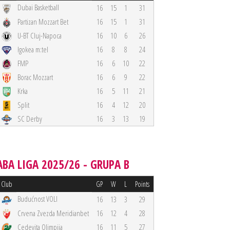
Dubai Basketball
16
15
1
31
Partizan Mozzart Bet
16
15
1
31
U-BT Cluj-Napoca
16
10
6
26
Igokea m:tel
16
8
8
24
FMP
16
6
10
22
Borac Mozzart
16
6
9
22
Krka
16
5
11
21
Split
16
4
12
20
SC Derby
16
3
13
19
ABA LIGA 2025/26 - GRUPA B
Club
GP
W
L
Points
Budućnost VOLI
16
13
3
29
Crvena Zvezda Meridianbet
16
12
4
28
Cedevita Olimpija
16
11
5
27