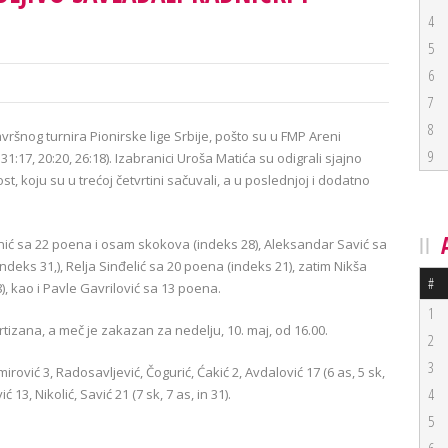
4
5
6
7
8
avršnog turnira Pionirske lige Srbije, pošto su u FMP Areni
9
1:17, 20:20, 26:18). Izabranici Uroša Matića su odigrali sjajno
t, koju su u trećoj četvrtini sačuvali, a u poslednjoj i dodatno
nić sa 22 poena i osam skokova (indeks 28), Aleksandar Savić sa
eks 31‚), Relja Sinđelić sa 20 poena (indeks 21), zatim Nikša
#
), kao i Pavle Gavrilović sa 13 poena.
1
artizana, a meč je zakazan za nedelju, 10. maj, od 16.00.
2
3
irović 3, Radosavljević, Čogurić, Ćakić 2, Avdalović 17 (6 as, 5 sk,
4
ić 13, Nikolić, Savić 21 (7 sk, 7 as, in 31).
5