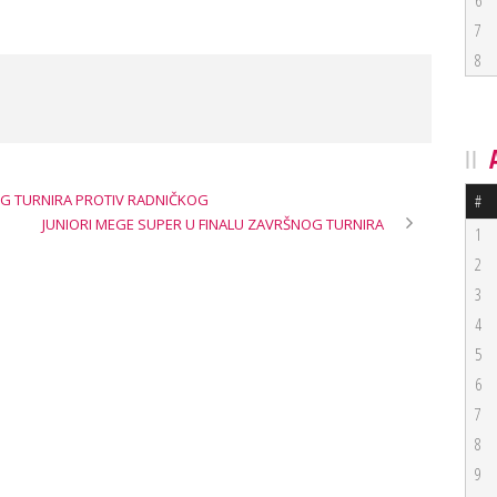
6
7
8
OG TURNIRA PROTIV RADNIČKOG
#
JUNIORI MEGE SUPER U FINALU ZAVRŠNOG TURNIRA
1
2
3
4
5
6
7
8
9