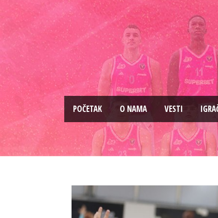
PОČETAK
O NAMA
VESTI
IGRA