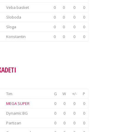
Veba basket
0
0
0
0
Sloboda
0
0
0
0
Sloga
0
0
0
0
Konstantin
0
0
0
0
KADETI
Tim
G
W
+/-
P
MEGA SUPER
0
0
0
0
Dynamic BG
0
0
0
0
Partizan
0
0
0
0