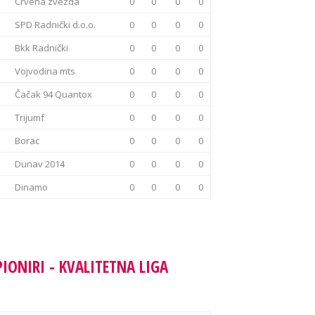
Crvena zvezda
0
0
0
0
SPD Radnički d.o.o.
0
0
0
0
Bkk Radnički
0
0
0
0
Vojvodina mts
0
0
0
0
Čačak 94 Quantox
0
0
0
0
Trijumf
0
0
0
0
Borac
0
0
0
0
Dunav 2014
0
0
0
0
Dinamo
0
0
0
0
PIONIRI - KVALITETNA LIGA