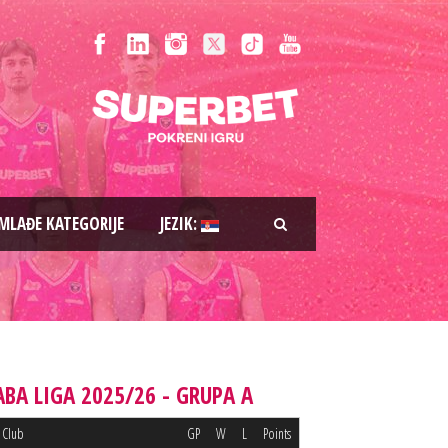
MLAĐE KATEGORIJE
JEZIK:
ABA LIGA 2025/26 - GRUPA A
Club
GP
W
L
Points