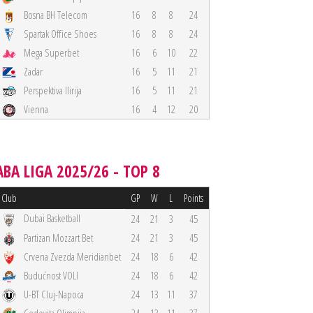
Bosna BH Telecom
16
8
8
24
Spartak Office Shoes
16
8
8
24
Mega Superbet
16
6
10
22
Zadar
16
5
11
21
Perspektiva Ilirija
16
5
11
21
Vienna
16
4
12
20
ABA LIGA 2025/26 - TOP 8
Club
GP
W
L
Points
Dubai Basketball
24
21
3
45
Partizan Mozzart Bet
24
21
3
45
Crvena Zvezda Meridianbet
24
18
6
42
Budućnost VOLI
24
18
6
42
U-BT Cluj-Napoca
24
13
11
37