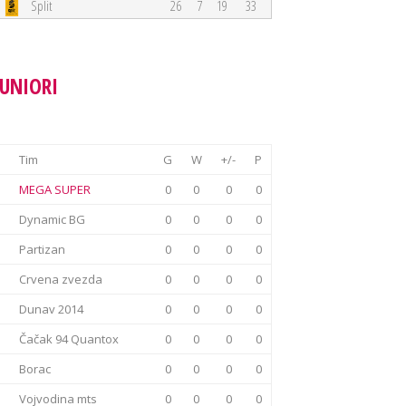
Split
26
7
19
33
JUNIORI
Tim
G
W
+/-
P
MEGA SUPER
0
0
0
0
Dynamic BG
0
0
0
0
Partizan
0
0
0
0
Crvena zvezda
0
0
0
0
Dunav 2014
0
0
0
0
Čačak 94 Quantox
0
0
0
0
Borac
0
0
0
0
Vojvodina mts
0
0
0
0