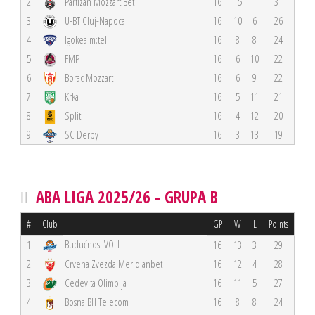
2
Partizan Mozzart Bet
16
15
1
31
3
U-BT Cluj-Napoca
16
10
6
26
4
Igokea m:tel
16
8
8
24
5
FMP
16
6
10
22
6
Borac Mozzart
16
6
9
22
7
Krka
16
5
11
21
8
Split
16
4
12
20
9
SC Derby
16
3
13
19
ABA LIGA 2025/26 - GRUPA B
#
Club
GP
W
L
Points
Budućnost VOLI
1
16
13
3
29
2
Crvena Zvezda Meridianbet
16
12
4
28
3
Cedevita Olimpija
16
11
5
27
4
Bosna BH Telecom
16
8
8
24