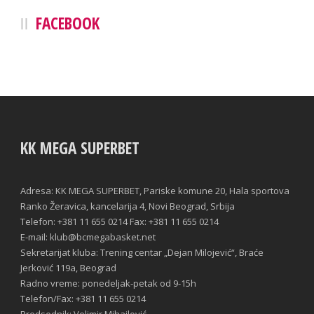
FACEBOOK
KK MEGA SUPERBET
Adresa: KK MEGA SUPERBET, Pariske komune 20, Hala sportova
Ranko Žeravica, kancelarija 4, Novi Beograd, Srbija
Telefon: +381 11 655 0214 Fax: +381 11 655 0214
E-mail: klub@bcmegabasket.net
Sekretarijat kluba: Trening centar „Dejan Milojević“, Braće
Jerković 119a, Beograd
Radno vreme: ponedeljak-petak od 9-15h
Telefon/Fax: +381 11 655 0214