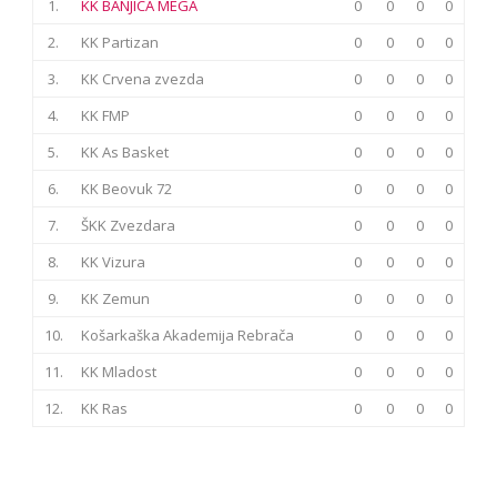
1.
KK BANJICA MEGA
0
0
0
0
2.
KK Partizan
0
0
0
0
3.
KK Crvena zvezda
0
0
0
0
4.
KK FMP
0
0
0
0
5.
KK As Basket
0
0
0
0
6.
KK Beovuk 72
0
0
0
0
7.
ŠKK Zvezdara
0
0
0
0
8.
KK Vizura
0
0
0
0
9.
KK Zemun
0
0
0
0
10.
Košarkaška Akademija Rebrača
0
0
0
0
11.
KK Mladost
0
0
0
0
12.
KK Ras
0
0
0
0