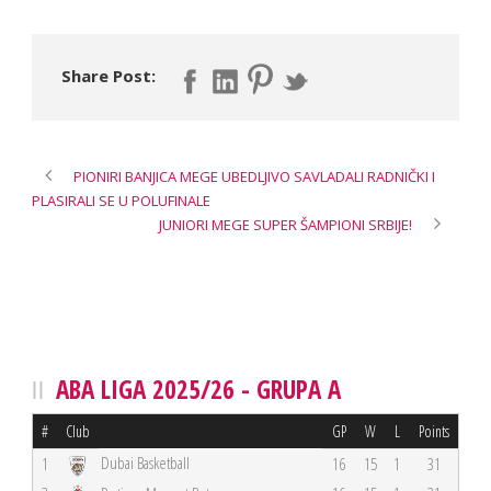
Share Post:
PIONIRI BANJICA MEGE UBEDLJIVO SAVLADALI RADNIČKI I
PLASIRALI SE U POLUFINALE
JUNIORI MEGE SUPER ŠAMPIONI SRBIJE!
ABA LIGA 2025/26 - GRUPA A
#
Club
GP
W
L
Points
Dubai Basketball
1
16
15
1
31