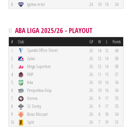
8
Igokea m:tel
24
10
14
34
ABA LIGA 2025/26 - PLAYOUT
#
Club
GP
W
L
Points
Spartak Office Shoes
1
26
14
12
40
2
Zadar
26
12
14
38
3
Mega Superbet
26
12
14
38
4
FMP
26
11
15
37
5
Krka
26
10
16
36
6
Perspektiva Ilirija
26
10
16
36
7
Vienna
26
9
17
35
8
SC Derby
26
9
17
35
9
Borac Mozzart
26
8
18
34
10
Split
26
7
19
33