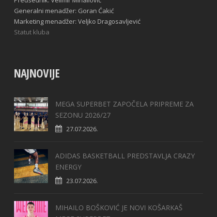
Predsednik: Velimir Mihailović
Generalni menadžer: Goran Ćakić
Marketing menadžer: Veljko Dragosavljević
Statut kluba
NAJNOVIJE
MEGA SUPERBET ZAPOČELA PRIPREME ZA
SEZONU 2026/27
27.07.2026.
ADIDAS BASKETBALL PREDSTAVLJA CRAZY
ENERGY
23.07.2026.
MIHAILO BOŠKOVIĆ JE NOVI KOŠARKAŠ