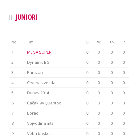
JUNIORI
No.
Tim
G
W
+/-
P
1
MEGA SUPER
0
0
0
0
2
Dynamic BG
0
0
0
0
3
Partizan
0
0
0
0
4
Crvena zvezda
0
0
0
0
5
Dunav 2014
0
0
0
0
6
Čačak 94 Quantox
0
0
0
0
7
Borac
0
0
0
0
8
Vojvodina mts
0
0
0
0
9
Veba basket
0
0
0
0