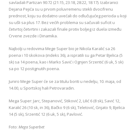
savladali Partizan 90:72 (21:15, 23:18, 28:22, 18:17). Izabranici
Dejana Pejića su u prvom poluvremenu stekli dvocifrenu
prednost, koju su dodatno uvećali do odlučujućeg perioda u koji
su ušli sa plus 17. Bez većih problema su sačuvali suficit u
četvrtoj četvrtini i zakazali finale protiv boljeg iz duela između
Crvene zvezde i Dinamika.
Najbolji u redovima Mege Super bio je Nikola Karalić sa 26
poena i 10 skokova (indeks 36), a ispratili su ga Petar Bjelica (5
sk) sa 14 poena, kao i Marko Savić i Ognjen Srzentić (6 uk, 5 sk)
sa po 12 postignutih poena.
Juniro Mege Super će se za titulu boriti u nedelju, 10. maja, od
14.00, u Sportskoj hali Petrovaradin.
Mega Super: Jarc, Stepanović, Stiković 2, Lilić 6 (8 sk), Savić 12,
Karalić 26 (10 sk, in 36), Bačko 9 (6 sk), Teletović, Gnjato 9, Bjelica
14 (5 sk), Srzentić 12 (6 uk, 5 sk), Pavlović.
Foto:
Mega Superbet