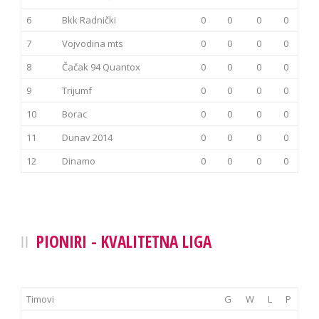
6
Bkk Radnički
0
0
0
0
7
Vojvodina mts
0
0
0
0
8
Čačak 94 Quantox
0
0
0
0
9
Trijumf
0
0
0
0
10
Borac
0
0
0
0
11
Dunav 2014
0
0
0
0
12
Dinamo
0
0
0
0
PIONIRI - KVALITETNA LIGA
Timovi
G
W
L
P