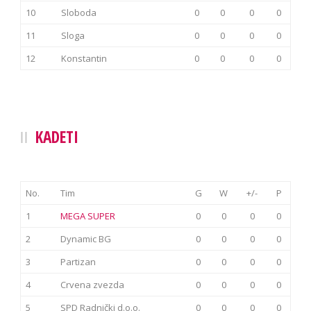
10
Sloboda
0
0
0
0
11
Sloga
0
0
0
0
12
Konstantin
0
0
0
0
KADETI
No.
Tim
G
W
+/-
P
1
MEGA SUPER
0
0
0
0
2
Dynamic BG
0
0
0
0
3
Partizan
0
0
0
0
4
Crvena zvezda
0
0
0
0
5
SPD Radnički d.o.o.
0
0
0
0