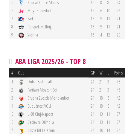
5
Spartak Office Shoes
16
8
8
24
6
Mega Superbet
16
6
10
22
7
Zadar
16
5
11
21
8
Perspektiva Ilirija
16
5
11
21
9
Vienna
16
4
12
20
ABA LIGA 2025/26 - TOP 8
#
Club
GP
W
L
Points
Dubai Basketball
1
24
21
3
45
2
Partizan Mozzart Bet
24
21
3
45
3
Crvena Zvezda Meridianbet
24
18
6
42
4
Budućnost VOLI
24
18
6
42
5
U-BT Cluj-Napoca
24
13
11
37
6
Cedevita Olimpija
24
13
11
37
7
Bosna BH Telecom
24
10
14
34