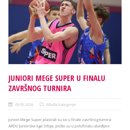
JUNIORI MEGE SUPER U FINALU
ZAVRŠNOG TURNIRA
09.05.2026.
Mlađe kategorije
Juniori Mege Super plasirali su se u finale završnog turnira
ARDU Juniorske lige Srbije, pošto su u polufinalu ubedljivo