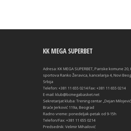
KK MEGA SUPERBET
Adresa: KK MEGA SUPERBET, Pariske komune 20, 
sportova Ranko Žeravica, kancelarija 4, Novi Beo
Srbija
Telefon: +381 11 655 0214 Fax: +381 11 655 0214
E-mail: klub@bcmegabasket.net
Sekretarijat kluba: Trening centar „Dejan Milojević
Braće Jerković 119a, Beograd
Radno vreme: ponedeljak-petak od 9-15h
Telefon/Fax: +381 11 655 0214
Predsednik: Velimir Mihailović