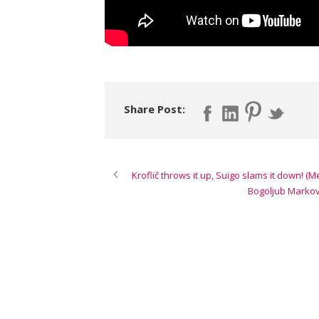
Share Post:
Kroflič throws it up, Suigo slams it down! (
Bogoljub Markovi