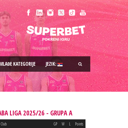
MLAĐE KATEGORIJE
JEZIK:
ABA LIGA 2025/26 - GRUPA A
Club
GP
W
L
Points