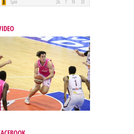
Split
26
7
19
33
VIDEO
FACEBOOK