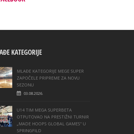
AĐE KATEGORIJE
MLAĐE KATEGORIJE MEGE SUPER
ZAPOČELE PRIPREME ZA NOVU
SEZONU
03.08.2026.
U14 TIM MEGA SUPERBETA
OTPUTOVAO NA PRESTIŽNI TURNIR
„MADE HOOPS GLOBAL GAMES“ U
SPRINGFILD