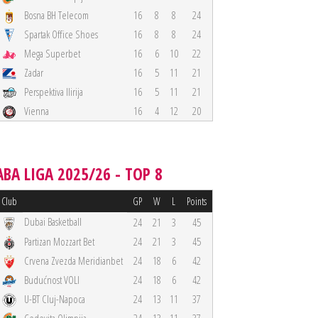
Bosna BH Telecom
16
8
8
24
Spartak Office Shoes
16
8
8
24
Mega Superbet
16
6
10
22
Zadar
16
5
11
21
Perspektiva Ilirija
16
5
11
21
Vienna
16
4
12
20
ABA LIGA 2025/26 - TOP 8
Club
GP
W
L
Points
Dubai Basketball
24
21
3
45
Partizan Mozzart Bet
24
21
3
45
Crvena Zvezda Meridianbet
24
18
6
42
Budućnost VOLI
24
18
6
42
U-BT Cluj-Napoca
24
13
11
37