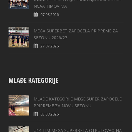
NCAA TIMOVIMA
07.08.2026.
MEGA SUPERBET ZAPOČELA PRIPREME ZA
SEZONU 2026/27
27.07.2026.
MLAĐE KATEGORIJE
MLAĐE KATEGORIJE MEGE SUPER ZAPOČELE
PRIPREME ZA NOVU SEZONU
03.08.2026.
U14 TIM MEGA SUPERBETA OTPUTOVAO NA