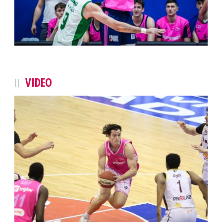
VIDEO