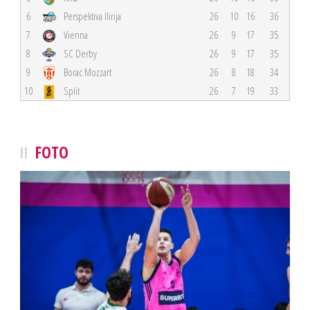
6
Perspektiva Ilirija
26
10
16
36
7
Vienna
26
9
17
35
8
SC Derby
26
9
17
35
9
Borac Mozzart
26
8
18
34
10
Split
26
7
19
33
FOTO