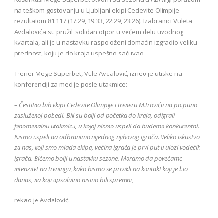
na teškom gostovanju u Ljubljani ekipi Cedevite Olimpije
rezultatom 81:117 (17:29, 19:33, 22:29, 23:26). Izabranici Vuleta
Avdalovića su pružili solidan otpor u većem delu uvodnog
kvartala, ali je u nastavku raspoloženi domaćin izgradio veliku
prednost, koju je do kraja uspešno sačuvao.
Trener Mege Superbet, Vule Avdalović, izneo je utiske na
konferenciji za medije posle utakmice:
–
Čestitao bih ekipi Cedevite Olimpije i treneru Mitroviću na potpuno
zasluženoj pobedi. Bili su bolji od početka do kraja, odigrali
fenomenalnu utakmicu, u kojoj nismo uspeli da budemo konkurentni.
Nismo uspeli da odbranimo nijednog njihovog igrača. Veliko iskustvo
za nas, koji smo mlada ekipa, većina igrača je prvi put u ulozi vodećih
igrača. Bićemo bolji u nastavku sezone. Moramo da povećamo
intenzitet na treningu, kako bismo se privikli na kontakt koji je bio
danas, na koji apsolutno nismo bili spremni
,
rekao je Avdalović.