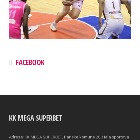
FACEBOOK
KK MEGA SUPERBET
Adresa: KK MEGA SUPERBET, Pariske komune 20, Hala sportova