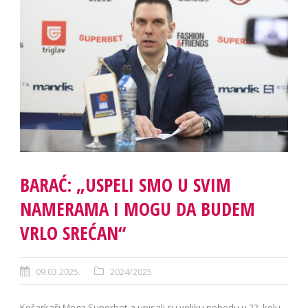
BARAĆ: „USPELI SMO U SVIM
NAMERAMA I MOGU DA BUDEM
VRLO SREĆAN“
09.03.2025.
2024/2025
Košarkaši Mega Superbet-a upisali su veliku pobedu u 22. kolu