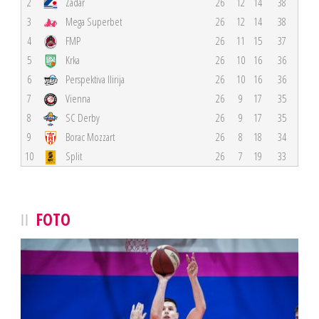
2
Zadar
26
12
14
38
3
Mega Superbet
26
12
14
38
4
FMP
26
11
15
37
5
Krka
26
10
16
36
6
Perspektiva Ilirija
26
10
16
36
7
Vienna
26
9
17
35
8
SC Derby
26
9
17
35
9
Borac Mozzart
26
8
18
34
10
Split
26
7
19
33
FOTO