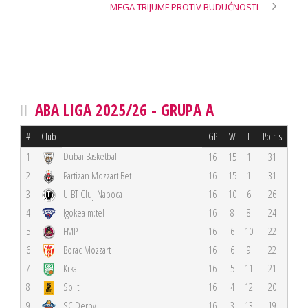
MEGA TRIJUMF PROTIV BUDUĆNOSTI
ABA LIGA 2025/26 - GRUPA A
#
Club
GP
W
L
Points
Dubai Basketball
1
16
15
1
31
2
Partizan Mozzart Bet
16
15
1
31
3
U-BT Cluj-Napoca
16
10
6
26
4
Igokea m:tel
16
8
8
24
5
FMP
16
6
10
22
6
Borac Mozzart
16
6
9
22
7
Krka
16
5
11
21
8
Split
16
4
12
20
9
SC Derby
16
3
13
19