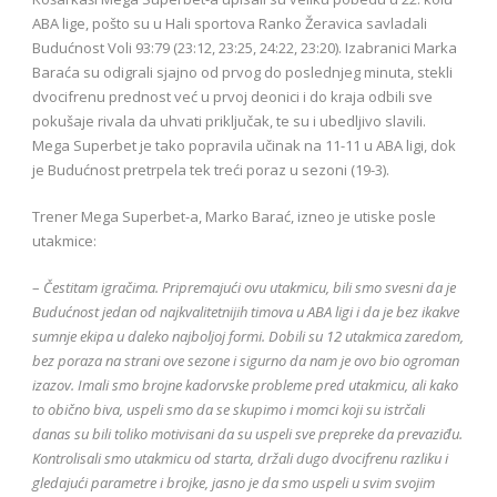
ABA lige, pošto su u Hali sportova Ranko Žeravica savladali
Budućnost Voli 93:79 (23:12, 23:25, 24:22, 23:20). Izabranici Marka
Baraća su odigrali sjajno od prvog do poslednjeg minuta, stekli
dvocifrenu prednost već u prvoj deonici i do kraja odbili sve
pokušaje rivala da uhvati priključak, te su i ubedljivo slavili.
Mega Superbet je tako popravila učinak na 11-11 u ABA ligi, dok
je Budućnost pretrpela tek treći poraz u sezoni (19-3).
Trener Mega Superbet-a, Marko Barać, izneo je utiske posle
utakmice:
–
Čestitam igračima. Pripremajući ovu utakmicu, bili smo svesni da je
Budućnost jedan od najkvalitetnijih timova u ABA ligi i da je bez ikakve
sumnje ekipa u daleko najboljoj formi. Dobili su 12 utakmica zaredom,
bez poraza na strani ove sezone i sigurno da nam je ovo bio ogroman
izazov. Imali smo brojne kadorvske probleme pred utakmicu, ali kako
to obično biva, uspeli smo da se skupimo i momci koji su istrčali
danas su bili toliko motivisani da su uspeli sve prepreke da prevaziđu.
Kontrolisali smo utakmicu od starta, držali dugo dvocifrenu razliku i
gledajući parametre i brojke, jasno je da smo uspeli u svim svojim