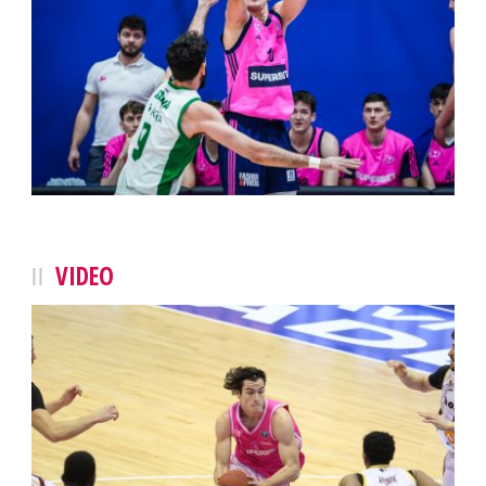
VIDEO