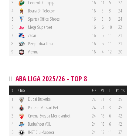
3
Cedevita Olimpija
16
11
5
27
4
Bosna BH Telecom
16
8
8
24
5
Spartak Office Shoes
16
8
8
24
6
Mega Superbet
16
6
10
22
7
Zadar
16
5
11
21
8
Perspektiva Ilirija
16
5
11
21
9
Vienna
16
4
12
20
ABA LIGA 2025/26 - TOP 8
#
Club
GP
W
L
Points
Dubai Basketball
1
24
21
3
45
2
Partizan Mozzart Bet
24
21
3
45
3
Crvena Zvezda Meridianbet
24
18
6
42
4
Budućnost VOLI
24
18
6
42
5
U-BT Cluj-Napoca
24
13
11
37