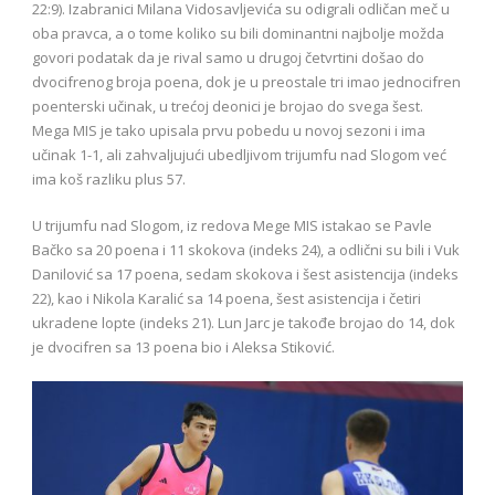
22:9). Izabranici Milana Vidosavljevića su odigrali odličan meč u
oba pravca, a o tome koliko su bili dominantni najbolje možda
govori podatak da je rival samo u drugoj četvrtini došao do
dvocifrenog broja poena, dok je u preostale tri imao jednocifren
poenterski učinak, u trećoj deonici je brojao do svega šest.
Mega MIS je tako upisala prvu pobedu u novoj sezoni i ima
učinak 1-1, ali zahvaljujući ubedljivom trijumfu nad Slogom već
ima koš razliku plus 57.
U trijumfu nad Slogom, iz redova Mege MIS istakao se Pavle
Bačko sa 20 poena i 11 skokova (indeks 24), a odlični su bili i Vuk
Danilović sa 17 poena, sedam skokova i šest asistencija (indeks
22), kao i Nikola Karalić sa 14 poena, šest asistencija i četiri
ukradene lopte (indeks 21). Lun Jarc je takođe brojao do 14, dok
je dvocifren sa 13 poena bio i Aleksa Stiković.