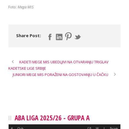
Foto:
Mega MIS
Share Post:
KADETI MEGE MIS UBEDLJIVI NA OTVARANJU TRIGLAV
KADETSKE LIGE SRBIJE
JUNIORI MEGE MIS PORAŽENI NA GOSTOVANJU U ČAČKU
ABA LIGA 2025/26 - GRUPA A
#
Club
GP
W
L
Points