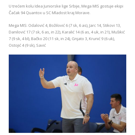
U trećem kolu Idea Juniorske lige Srbije, Mega MIS gostuje ekipi
Čačak 94 Quantox u SC Mladost kraj Morave.
Mega MIS: Odalović 4, Božilović 6 (7 sk, 6 as), Jarc 14, Stikovi 13,
Danilović 17 (7 sk, 6 as, in 22), Karalić 14 (6 as, 4 uk, in 21), Mušikić
7 (9 sk, 4 bl), Bačko 20 (11 sk, in 24), Gnjato 3, Krunić 9 (6 uk),
Ostojić 4 (9 sk), Savić