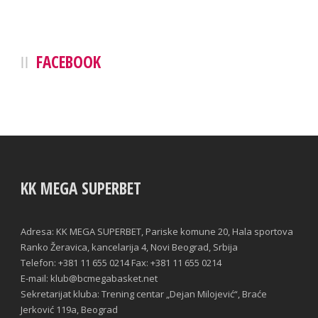
FACEBOOK
KK MEGA SUPERBET
Adresa: KK MEGA SUPERBET, Pariske komune 20, Hala sportova
Ranko Žeravica, kancelarija 4, Novi Beograd, Srbija
Telefon: +381 11 655 0214 Fax: +381 11 655 0214
E-mail: klub@bcmegabasket.net
Sekretarijat kluba: Trening centar „Dejan Milojević“, Braće
Jerković 119a, Beograd