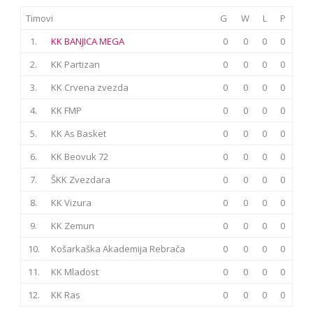
Timovi
G
W
L
P
1.
KK BANJICA MEGA
0
0
0
0
2.
KK Partizan
0
0
0
0
3.
KK Crvena zvezda
0
0
0
0
4.
KK FMP
0
0
0
0
5.
KK As Basket
0
0
0
0
6.
KK Beovuk 72
0
0
0
0
7.
ŠKK Zvezdara
0
0
0
0
8.
KK Vizura
0
0
0
0
9.
KK Zemun
0
0
0
0
10.
Košarkaška Akademija Rebrača
0
0
0
0
11.
KK Mladost
0
0
0
0
12.
KK Ras
0
0
0
0