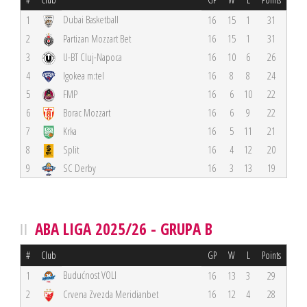
Dubai Basketball
1
16
15
1
31
2
Partizan Mozzart Bet
16
15
1
31
3
U-BT Cluj-Napoca
16
10
6
26
4
Igokea m:tel
16
8
8
24
5
FMP
16
6
10
22
6
Borac Mozzart
16
6
9
22
7
Krka
16
5
11
21
8
Split
16
4
12
20
9
SC Derby
16
3
13
19
ABA LIGA 2025/26 - GRUPA B
#
Club
GP
W
L
Points
Budućnost VOLI
1
16
13
3
29
2
Crvena Zvezda Meridianbet
16
12
4
28