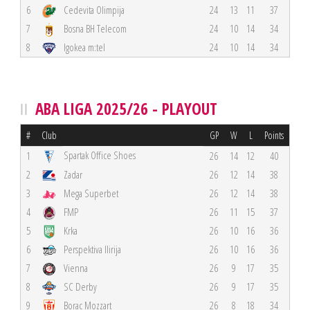
6
Cedevita Olimpija
24
13
11
37
7
Bosna BH Telecom
24
10
14
34
8
Igokea m:tel
24
10
14
34
ABA LIGA 2025/26 - PLAYOUT
#
Club
GP
W
L
Points
Spartak Office Shoes
1
26
14
12
40
2
Zadar
26
12
14
38
3
Mega Superbet
26
12
14
38
4
FMP
26
11
15
37
5
Krka
26
10
16
36
6
Perspektiva Ilirija
26
10
16
36
7
Vienna
26
9
17
35
8
SC Derby
26
9
17
35
9
Borac Mozzart
26
8
18
34