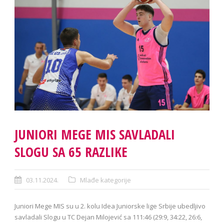
JUNIORI MEGE MIS SAVLADALI
SLOGU SA 65 RAZLIKE
03.11.2024.
Mlađe kategorije
Juniori Mege MIS su u 2. kolu Idea Juniorske lige Srbije ubedljivo
savladali Slogu u TC Dejan Milojević sa 111:46 (29:9, 34:22, 26:6,