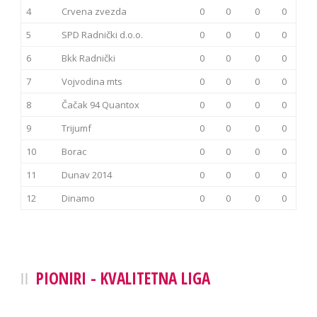
4
Crvena zvezda
0
0
0
0
5
SPD Radnički d.o.o.
0
0
0
0
6
Bkk Radnički
0
0
0
0
7
Vojvodina mts
0
0
0
0
8
Čačak 94 Quantox
0
0
0
0
9
Trijumf
0
0
0
0
10
Borac
0
0
0
0
11
Dunav 2014
0
0
0
0
12
Dinamo
0
0
0
0
PIONIRI - KVALITETNA LIGA