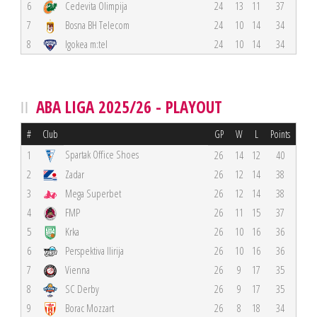
6
Cedevita Olimpija
24
13
11
37
7
Bosna BH Telecom
24
10
14
34
8
Igokea m:tel
24
10
14
34
ABA LIGA 2025/26 - PLAYOUT
#
Club
GP
W
L
Points
Spartak Office Shoes
1
26
14
12
40
2
Zadar
26
12
14
38
3
Mega Superbet
26
12
14
38
4
FMP
26
11
15
37
5
Krka
26
10
16
36
6
Perspektiva Ilirija
26
10
16
36
7
Vienna
26
9
17
35
8
SC Derby
26
9
17
35
9
Borac Mozzart
26
8
18
34