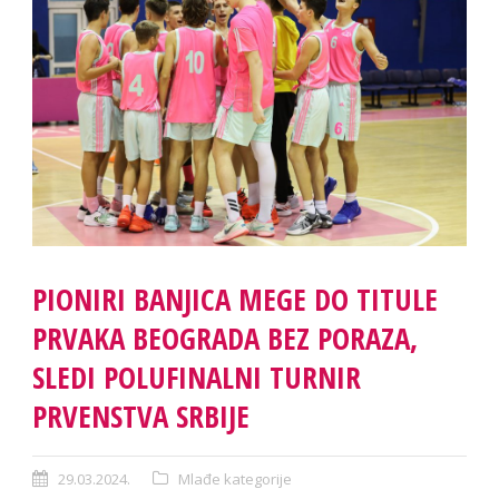
PIONIRI BANJICA MEGE DO TITULE
PRVAKA BEOGRADA BEZ PORAZA,
SLEDI POLUFINALNI TURNIR
PRVENSTVA SRBIJE
29.03.2024.
Mlađe kategorije