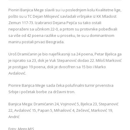
Pioniri Banjica Mege slavili su i u poslednjem kolu Kvalitetne lige,
pošto su u TC Dejan Milojević savladali vršnjake iz KK Mladost
Zemun 117-73. Izabranici Dejana Pejića su tako ostali
neporaženi sa učinkom 22-0, a pritom su protivnike pobeđivali
sa više od 42 poena razlike u proseku, te su u dominantnom
maniru postali prvaci Beograda.
Uroš Dramićanin je bio najefikasniji sa 24 poena, Petar Bjelica ga
je ispratio sa 23, dok je Vuk Stepanović dodao 22. Miloš Marković
je postigao 19 poena, dok je dvocifren sa 15 bio i Marko
Avdalović.
Pionire Banjica Mege sada čeka polufinalni turnir prvenstva
Srbije i početak borbe za državni tron.
Banjica Mega: Dramićanin 24, Vojinović 5, Bjelica 23, Stepanović
22, Avdalović 15, Papan 5, Mihailović 4, Zečević, Marković 19,
Andrić
Foto:
Mega MIS