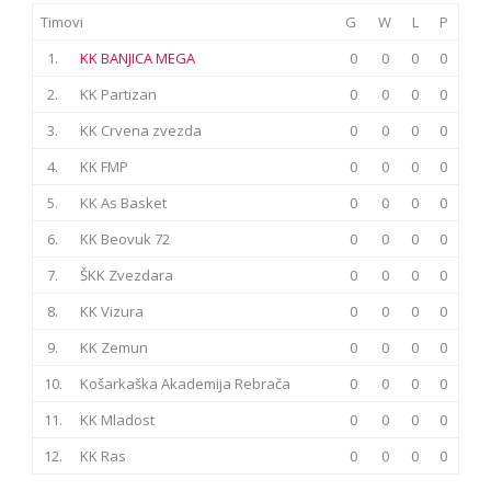
Timovi
G
W
L
P
1.
KK BANJICA MEGA
0
0
0
0
2.
KK Partizan
0
0
0
0
3.
KK Crvena zvezda
0
0
0
0
4.
KK FMP
0
0
0
0
5.
KK As Basket
0
0
0
0
6.
KK Beovuk 72
0
0
0
0
7.
ŠKK Zvezdara
0
0
0
0
8.
KK Vizura
0
0
0
0
9.
KK Zemun
0
0
0
0
10.
Košarkaška Akademija Rebrača
0
0
0
0
11.
KK Mladost
0
0
0
0
12.
KK Ras
0
0
0
0