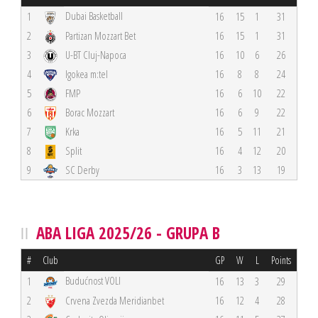
Dubai Basketball
1
16
15
1
31
2
Partizan Mozzart Bet
16
15
1
31
3
U-BT Cluj-Napoca
16
10
6
26
4
Igokea m:tel
16
8
8
24
5
FMP
16
6
10
22
6
Borac Mozzart
16
6
9
22
7
Krka
16
5
11
21
8
Split
16
4
12
20
9
SC Derby
16
3
13
19
ABA LIGA 2025/26 - GRUPA B
#
Club
GP
W
L
Points
Budućnost VOLI
1
16
13
3
29
2
Crvena Zvezda Meridianbet
16
12
4
28