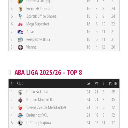
3
Cedevita Olimpija
16
11
5
27
4
Bosna BH Telecom
16
8
8
24
5
Spartak Office Shoes
16
8
8
24
6
Mega Superbet
16
6
10
22
7
Zadar
16
5
11
21
8
Perspektiva Ilirija
16
5
11
21
9
Vienna
16
4
12
20
ABA LIGA 2025/26 - TOP 8
#
Club
GP
W
L
Points
Dubai Basketball
1
24
21
3
45
2
Partizan Mozzart Bet
24
21
3
45
3
Crvena Zvezda Meridianbet
24
18
6
42
4
Budućnost VOLI
24
18
6
42
5
U-BT Cluj-Napoca
24
13
11
37