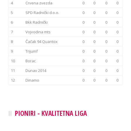
4
Crvena zvezda
0
0
0
0
5
SPD Radnički d.o.o.
0
0
0
0
6
Bkk Radnički
0
0
0
0
7
Vojvodina mts
0
0
0
0
8
Čačak 94 Quantox
0
0
0
0
9
Trijumf
0
0
0
0
10
Borac
0
0
0
0
11
Dunav 2014
0
0
0
0
12
Dinamo
0
0
0
0
PIONIRI - KVALITETNA LIGA