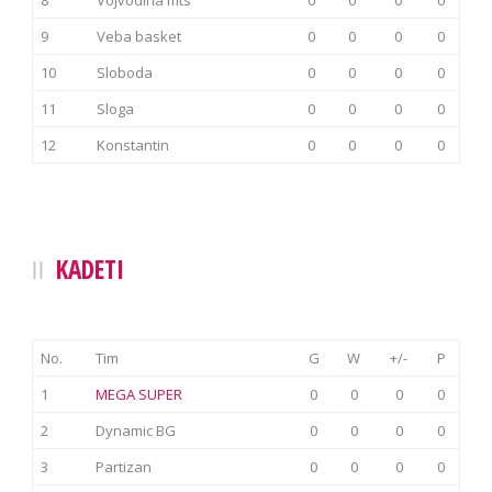
8
Vojvodina mts
0
0
0
0
9
Veba basket
0
0
0
0
10
Sloboda
0
0
0
0
11
Sloga
0
0
0
0
12
Konstantin
0
0
0
0
KADETI
No.
Tim
G
W
+/-
P
1
MEGA SUPER
0
0
0
0
2
Dynamic BG
0
0
0
0
3
Partizan
0
0
0
0