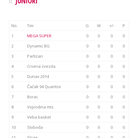
JUNIORI
No.
Tim
G
W
+/-
P
1
MEGA SUPER
0
0
0
0
2
Dynamic BG
0
0
0
0
3
Partizan
0
0
0
0
4
Crvena zvezda
0
0
0
0
5
Dunav 2014
0
0
0
0
6
Čačak 94 Quantox
0
0
0
0
7
Borac
0
0
0
0
8
Vojvodina mts
0
0
0
0
9
Veba basket
0
0
0
0
10
Sloboda
0
0
0
0
11
Sloga
0
0
0
0