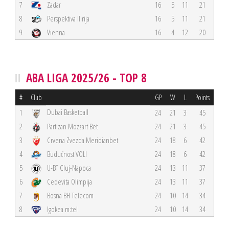
7
Zadar
16
5
11
21
8
Perspektiva Ilirija
16
5
11
21
9
Vienna
16
4
12
20
ABA LIGA 2025/26 - TOP 8
#
Club
GP
W
L
Points
Dubai Basketball
1
24
21
3
45
2
Partizan Mozzart Bet
24
21
3
45
3
Crvena Zvezda Meridianbet
24
18
6
42
4
Budućnost VOLI
24
18
6
42
5
U-BT Cluj-Napoca
24
13
11
37
6
Cedevita Olimpija
24
13
11
37
7
Bosna BH Telecom
24
10
14
34
8
Igokea m:tel
24
10
14
34