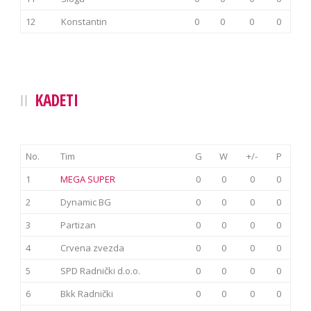
12
Konstantin
0
0
0
0
KADETI
No.
Tim
G
W
+/-
P
1
MEGA SUPER
0
0
0
0
2
Dynamic BG
0
0
0
0
3
Partizan
0
0
0
0
4
Crvena zvezda
0
0
0
0
5
SPD Radnički d.o.o.
0
0
0
0
6
Bkk Radnički
0
0
0
0