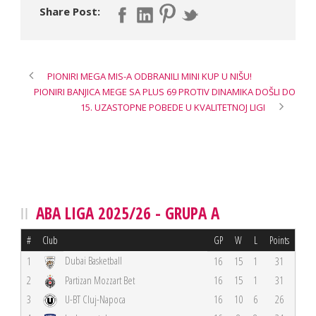
Share Post:
PIONIRI MEGA MIS-A ODBRANILI MINI KUP U NIŠU!
PIONIRI BANJICA MEGE SA PLUS 69 PROTIV DINAMIKA DOŠLI DO
15. UZASTOPNE POBEDE U KVALITETNOJ LIGI
ABA LIGA 2025/26 - GRUPA A
#
Club
GP
W
L
Points
Dubai Basketball
1
16
15
1
31
2
Partizan Mozzart Bet
16
15
1
31
3
U-BT Cluj-Napoca
16
10
6
26