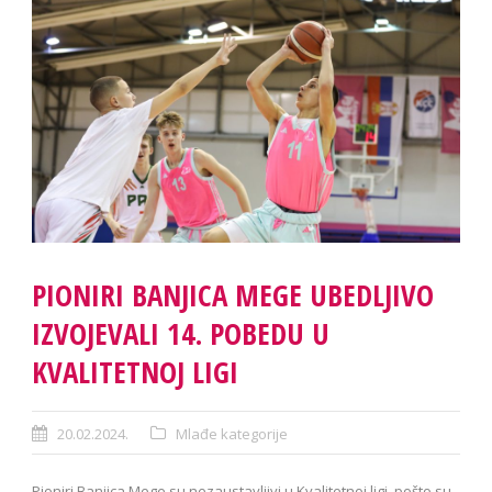
PIONIRI BANJICA MEGE UBEDLJIVO
IZVOJEVALI 14. POBEDU U
KVALITETNOJ LIGI
20.02.2024.
Mlađe kategorije
Pioniri Banjica Mege su nezaustavljivi u Kvalitetnoj ligi, pošto su