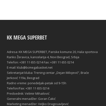
KK MEGA SUPERBET
Adresa: KK MEGA SUPERBET, Pariske komune 20, Hala sportova
Ranko Žeravica, kancelarija 4, Novi Beograd, Srbija
Telefon: +381 11 655 0214 Fax: +381 11 655 0214
E-mail: klub@bcmegabasket.net
Sekretarijat kluba: Trening centar „Dejan Milojević“, Braće
Jerković 119a, Beograd
Radno vreme: ponedeljak-petak od 9-15h
Telefon/Fax: +381 11 655 0214
Predsednik: Velimir Mihailović
Generalni menadžer: Goran Ćakić
Marketing menadžer: Veljko Dragosavljević