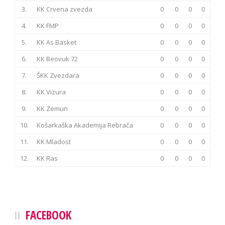
3.
KK Crvena zvezda
0
0
0
0
4.
KK FMP
0
0
0
0
5.
KK As Basket
0
0
0
0
6.
KK Beovuk 72
0
0
0
0
7.
ŠKK Zvezdara
0
0
0
0
8.
KK Vizura
0
0
0
0
9.
KK Zemun
0
0
0
0
10.
Košarkaška Akademija Rebrača
0
0
0
0
11.
KK Mladost
0
0
0
0
12.
KK Ras
0
0
0
0
FACEBOOK