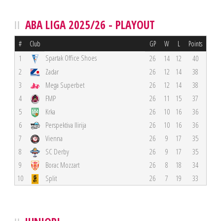
ABA LIGA 2025/26 - PLAYOUT
#
Club
GP
W
L
Points
Spartak Office Shoes
1
26
14
12
40
2
Zadar
26
12
14
38
3
Mega Superbet
26
12
14
38
4
FMP
26
11
15
37
5
Krka
26
10
16
36
6
Perspektiva Ilirija
26
10
16
36
7
Vienna
26
9
17
35
8
SC Derby
26
9
17
35
9
Borac Mozzart
26
8
18
34
10
Split
26
7
19
33