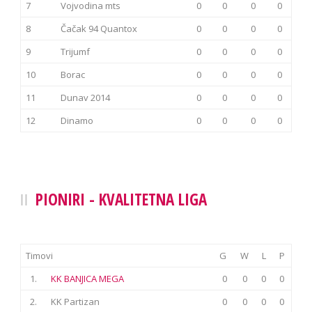
7
Vojvodina mts
0
0
0
0
8
Čačak 94 Quantox
0
0
0
0
9
Trijumf
0
0
0
0
10
Borac
0
0
0
0
11
Dunav 2014
0
0
0
0
12
Dinamo
0
0
0
0
PIONIRI - KVALITETNA LIGA
Timovi
G
W
L
P
1.
KK BANJICA MEGA
0
0
0
0
2.
KK Partizan
0
0
0
0