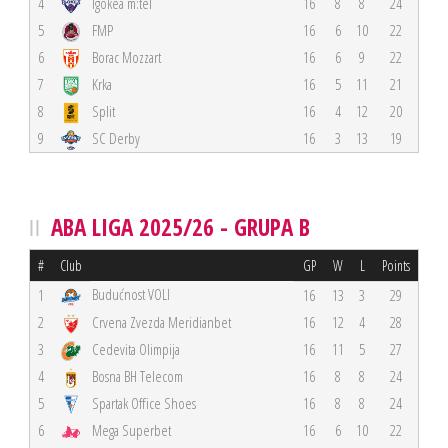
4
Igokea m:tel
16
8
8
24
5
FMP
16
6
10
22
6
Borac Mozzart
16
6
9
22
7
Krka
16
5
11
21
8
Split
16
4
12
20
9
SC Derby
16
3
13
19
ABA LIGA 2025/26 - GRUPA B
#
Club
GP
W
L
Points
Budućnost VOLI
1
16
13
3
29
2
Crvena Zvezda Meridianbet
16
12
4
28
3
Cedevita Olimpija
16
11
5
27
4
Bosna BH Telecom
16
8
8
24
5
Spartak Office Shoes
16
8
8
24
6
Mega Superbet
16
6
10
22