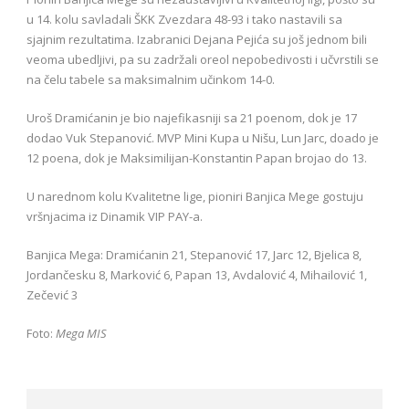
u 14. kolu savladali ŠKK Zvezdara 48-93 i tako nastavili sa
sjajnim rezultatima. Izabranici Dejana Pejića su još jednom bili
veoma ubedljivi, pa su zadržali oreol nepobedivosti i učvrstili se
na čelu tabele sa maksimalnim učinkom 14-0.
Uroš Dramićanin je bio najefikasniji sa 21 poenom, dok je 17
dodao Vuk Stepanović. MVP Mini Kupa u Nišu, Lun Jarc, doado je
12 poena, dok je Maksimilijan-Konstantin Papan brojao do 13.
U narednom kolu Kvalitetne lige, pioniri Banjica Mege gostuju
vršnjacima iz Dinamik VIP PAY-a.
Banjica Mega: Dramićanin 21, Stepanović 17, Jarc 12, Bjelica 8,
Jordančesku 8, Marković 6, Papan 13, Avdalović 4, Mihailović 1,
Zečević 3
Foto:
Mega MIS