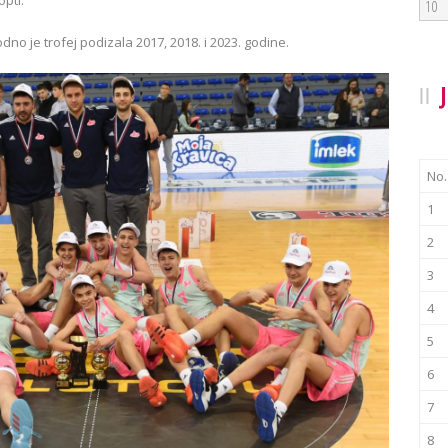
10
dno je trofej podizala 2017, 2018. i 2023. godine.
No.
1
2
3
4
5
6
7
8