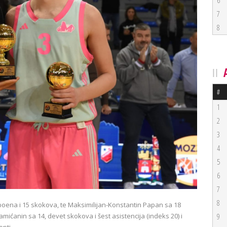
6
7
8
#
1
2
3
4
5
6
7
8
18 poena i 15 skokova, te Maksimilijan-Konstantin Papan sa 18
mićanin sa 14, devet skokova i šest asistencija (indeks 20) i
9
pti.