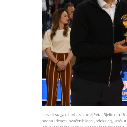
Ispratili su ga u borbi za trofej Petar Bjelica sa 
poena i devet uhvaćenih lopti (indeks 22), Uroš Dra
David Jordančesku sa 11 poena i šest uhvaćenih lo