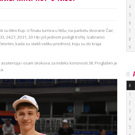
4
5
6
 su Mini Kup. U finalu turnira u Nišu, na parketu dvorane Čair,
7
, 24:27, 20:31, 20:14) i još jednom podigli trofej. Izabranici
8
četvrtini, kada su stekli veliku prednost, koju su do kraja
9
11 assitencija i osam skokova za indeks korisnosti 38. Proglašen je
ca.
#
1
2
3
4
5