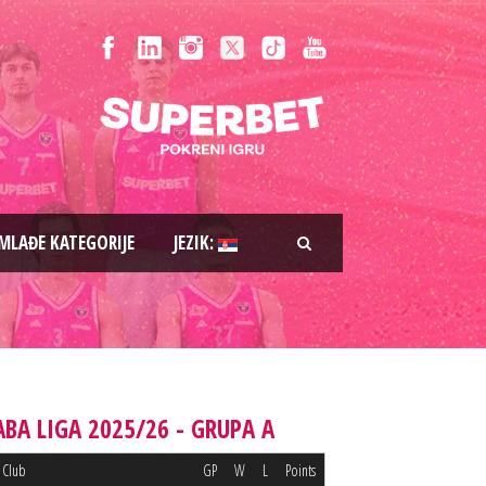
MLAĐE KATEGORIJE
JEZIK:
ABA LIGA 2025/26 - GRUPA A
Club
GP
W
L
Points