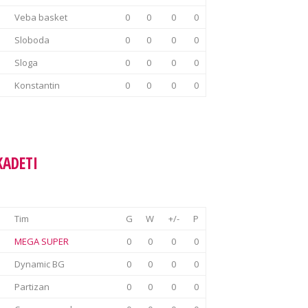
Veba basket
0
0
0
0
Sloboda
0
0
0
0
Sloga
0
0
0
0
Konstantin
0
0
0
0
KADETI
Tim
G
W
+/-
P
MEGA SUPER
0
0
0
0
Dynamic BG
0
0
0
0
Partizan
0
0
0
0