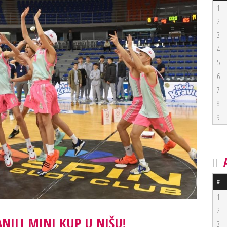
1
2
3
4
5
6
7
8
9
#
1
2
NILI MINI KUP U NIŠU!
3