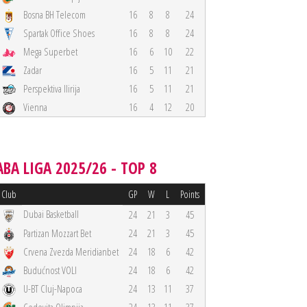
Bosna BH Telecom
16
8
8
24
Spartak Office Shoes
16
8
8
24
Mega Superbet
16
6
10
22
Zadar
16
5
11
21
Perspektiva Ilirija
16
5
11
21
Vienna
16
4
12
20
ABA LIGA 2025/26 - TOP 8
Club
GP
W
L
Points
Dubai Basketball
24
21
3
45
Partizan Mozzart Bet
24
21
3
45
Crvena Zvezda Meridianbet
24
18
6
42
Budućnost VOLI
24
18
6
42
U-BT Cluj-Napoca
24
13
11
37