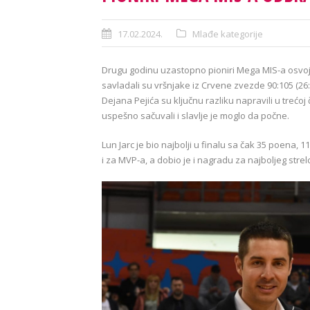
17.02.2024.
Mlađe kategorije
Drugu godinu uzastopno pioniri Mega MIS-a osvojili
savladali su vršnjake iz Crvene zvezde 90:105 (26:33
Dejana Pejića su ključnu razliku napravili u trećoj 
uspešno sačuvali i slavlje je moglo da počne.
Lun Jarc je bio najbolji u finalu sa čak 35 poena, 
i za MVP-a, a dobio je i nagradu za najboljeg strel