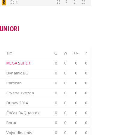
Split
26
7
19
33
JUNIORI
Tim
G
W
+/-
P
MEGA SUPER
0
0
0
0
Dynamic BG
0
0
0
0
Partizan
0
0
0
0
Crvena zvezda
0
0
0
0
Dunav 2014
0
0
0
0
Čačak 94 Quantox
0
0
0
0
Borac
0
0
0
0
Vojvodina mts
0
0
0
0