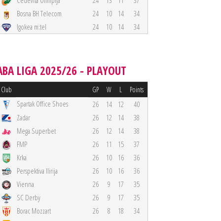
Cedevita Olimpija
24
13
11
37
Bosna BH Telecom
24
10
14
34
Igokea m:tel
24
10
14
34
ABA LIGA 2025/26 - PLAYOUT
Club
GP
W
L
Points
Spartak Office Shoes
26
14
12
40
Zadar
26
12
14
38
Mega Superbet
26
12
14
38
FMP
26
11
15
37
Krka
26
10
16
36
Perspektiva Ilirija
26
10
16
36
Vienna
26
9
17
35
SC Derby
26
9
17
35
Borac Mozzart
26
8
18
34