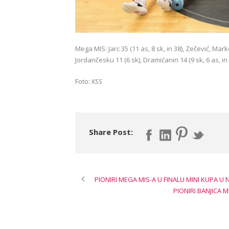
Mega MIS: Jarc 35 (11 as, 8 sk, in 38), Zečević, Mark
Jordančesku 11 (6 sk), Dramićanin 14 (9 sk, 6 as, in 2
Foto:
KSS
Share Post:
PIONIRI MEGA MIS-A U FINALU MINI KUPA U N
PIONIRI BANJICA M