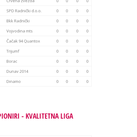
Crvena zvezda
0
0
0
0
SPD Radnički d.o.o.
0
0
0
0
Bkk Radnički
0
0
0
0
Vojvodina mts
0
0
0
0
Čačak 94 Quantox
0
0
0
0
Trijumf
0
0
0
0
Borac
0
0
0
0
Dunav 2014
0
0
0
0
Dinamo
0
0
0
0
PIONIRI - KVALITETNA LIGA