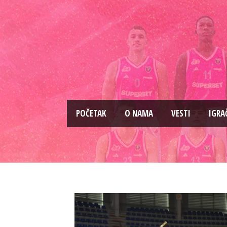
PОČETAK
O NAMA
VESTI
IGRA