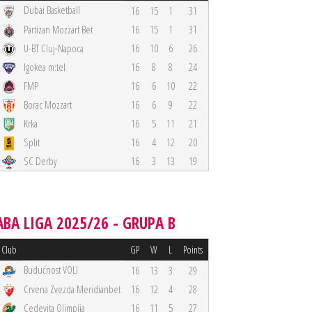
Dubai Basketball
16
15
1
31
Partizan Mozzart Bet
16
15
1
31
U-BT Cluj-Napoca
16
10
6
26
Igokea m:tel
16
8
8
24
FMP
16
6
10
22
Borac Mozzart
16
6
9
22
Krka
16
5
11
21
Split
16
4
12
20
SC Derby
16
3
13
19
ABA LIGA 2025/26 - GRUPA B
Club
GP
W
L
Points
Budućnost VOLI
16
13
3
29
Crvena Zvezda Meridianbet
16
12
4
28
Cedevita Olimpija
16
11
5
27