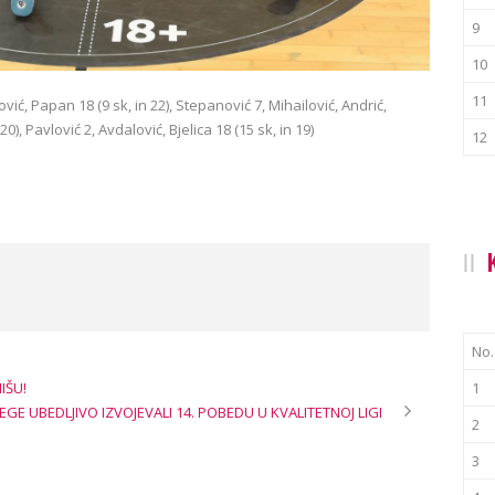
9
10
11
ović, Papan 18 (9 sk, in 22), Stepanović 7, Mihailović, Andrić,
0), Pavlović 2, Avdalović, Bjelica 18 (15 sk, in 19)
12
No.
IŠU!
1
EGE UBEDLJIVO IZVOJEVALI 14. POBEDU U KVALITETNOJ LIGI
2
3