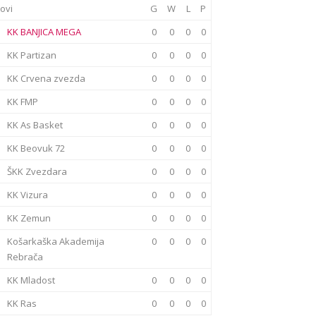
ovi
G
W
L
P
KK BANJICA MEGA
0
0
0
0
KK Partizan
0
0
0
0
KK Crvena zvezda
0
0
0
0
KK FMP
0
0
0
0
KK As Basket
0
0
0
0
KK Beovuk 72
0
0
0
0
ŠKK Zvezdara
0
0
0
0
KK Vizura
0
0
0
0
KK Zemun
0
0
0
0
Košarkaška Akademija
0
0
0
0
Rebrača
KK Mladost
0
0
0
0
KK Ras
0
0
0
0