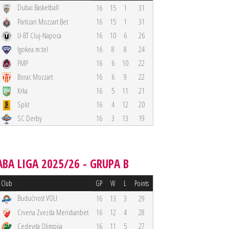
Dubai Basketball
16
15
1
31
Partizan Mozzart Bet
16
15
1
31
U-BT Cluj-Napoca
16
10
6
26
Igokea m:tel
16
8
8
24
FMP
16
6
10
22
Borac Mozzart
16
6
9
22
Krka
16
5
11
21
Split
16
4
12
20
SC Derby
16
3
13
19
ABA LIGA 2025/26 - GRUPA B
Club
GP
W
L
Points
Budućnost VOLI
16
13
3
29
Crvena Zvezda Meridianbet
16
12
4
28
Cedevita Olimpija
16
11
5
27