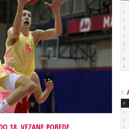
1
2
3
4
5
6
7
8
9
#
1
2
DO 18. VEZANE POBEDE,
3