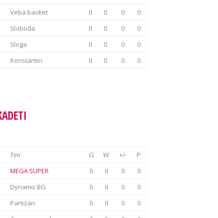
Veba basket
0
0
0
0
Sloboda
0
0
0
0
Sloga
0
0
0
0
Konstantin
0
0
0
0
KADETI
Tim
G
W
+/-
P
MEGA SUPER
0
0
0
0
Dynamic BG
0
0
0
0
Partizan
0
0
0
0