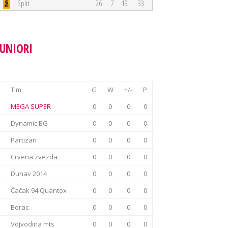
Split
26
7
19
33
JUNIORI
Tim
G
W
+/-
P
MEGA SUPER
0
0
0
0
Dynamic BG
0
0
0
0
Partizan
0
0
0
0
Crvena zvezda
0
0
0
0
Dunav 2014
0
0
0
0
Čačak 94 Quantox
0
0
0
0
Borac
0
0
0
0
Vojvodina mts
0
0
0
0