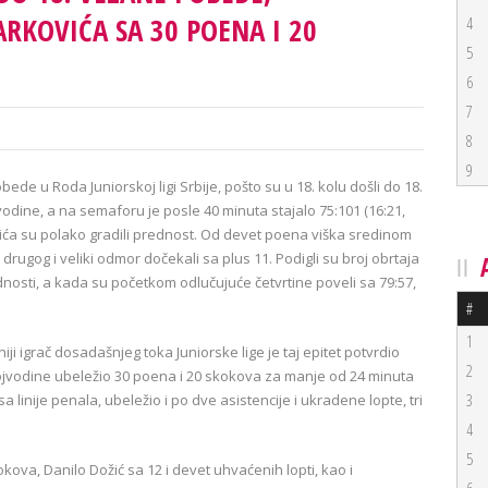
RKOVIĆA SA 30 POENA I 20
4
5
6
7
8
9
de u Roda Juniorskoj ligi Srbije, pošto su u 18. kolu došli do 18.
vodine, a na semaforu je posle 40 minuta stajalo 75:101 (16:21,
ovića su polako gradili prednost. Od devet poena viška sredinom
u drugog i veliki odmor dočekali sa plus 11. Podigli su broj obrtaja
dnosti, a kada su početkom odlučujuće četvrtine poveli sa 79:57,
#
1
iji igrač dosadašnjeg toka Juniorske lige je taj epitet potvrdio
2
jvodine ubeležio 30 poena i 20 skokova za manje od 24 minuta
3
 sa linije penala, ubeležio i po dve asistencije i ukradene lopte, tri
4
5
kova, Danilo Dožić sa 12 i devet uhvaćenih lopti, kao i