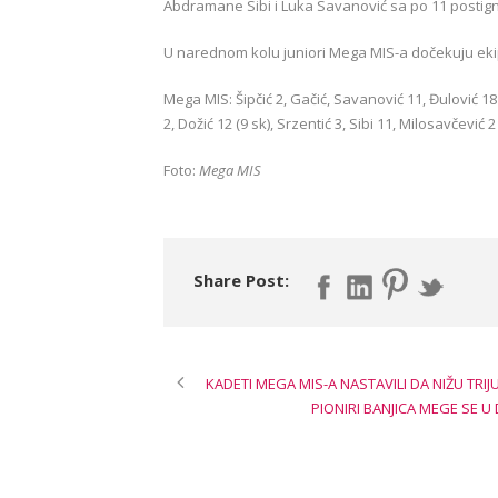
Abdramane Sibi i Luka Savanović sa po 11 postig
U narednom kolu juniori Mega MIS-a dočekuju eki
Mega MIS: Šipčić 2, Gačić, Savanović 11, Đulović 18 (8
2, Dožić 12 (9 sk), Srzentić 3, Sibi 11, Milosavčević 2
Foto:
Mega MIS
Share Post:
KADETI MEGA MIS-A NASTAVILI DA NIŽU TRIJ
PIONIRI BANJICA MEGE SE 