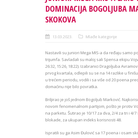
DOMINACIJA BOGOLJUBA MA
SKOKOVA
13.03.2023.
Mlađe kategorije
Nastavili su juniori Mega MIS-a da ređaju samo pobe
trijumfa. Savladali su maloj sali Spensa ekipu Voj
26:32, 15:26, 18:22). Izabranici Dragoljuba Avram
prvog kvartala, odlepili su se na 14 razlike u finiš
u trećem periodu, vodili i sa više od 20 poena pre
domaćinu nije bilo povratka.
Briljirao je još jednom Bogoljub Marković. Najkorisn
novom fenomenalnom partijom, pošto je protiv Vo
na parketu. Šutirao je 10/17 za dva, 2/4 za tri i 4/7
blokade, za ukupan indeks korisnosti 48.
Ispratili su ga Asim Đulović sa 17 poena i osam sko