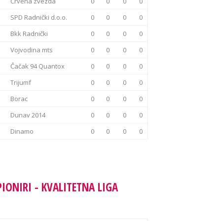
Crvena zvezda
0
0
0
0
SPD Radnički d.o.o.
0
0
0
0
Bkk Radnički
0
0
0
0
Vojvodina mts
0
0
0
0
Čačak 94 Quantox
0
0
0
0
Trijumf
0
0
0
0
Borac
0
0
0
0
Dunav 2014
0
0
0
0
Dinamo
0
0
0
0
PIONIRI - KVALITETNA LIGA