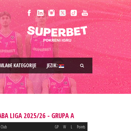
MLAĐE KATEGORIJE
JEZIK:
ABA LIGA 2025/26 - GRUPA A
Club
GP
W
L
Points