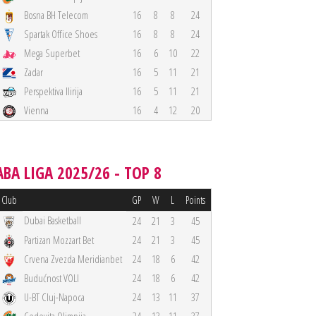
Bosna BH Telecom
16
8
8
24
Spartak Office Shoes
16
8
8
24
Mega Superbet
16
6
10
22
Zadar
16
5
11
21
Perspektiva Ilirija
16
5
11
21
Vienna
16
4
12
20
ABA LIGA 2025/26 - TOP 8
Club
GP
W
L
Points
Dubai Basketball
24
21
3
45
Partizan Mozzart Bet
24
21
3
45
Crvena Zvezda Meridianbet
24
18
6
42
Budućnost VOLI
24
18
6
42
U-BT Cluj-Napoca
24
13
11
37