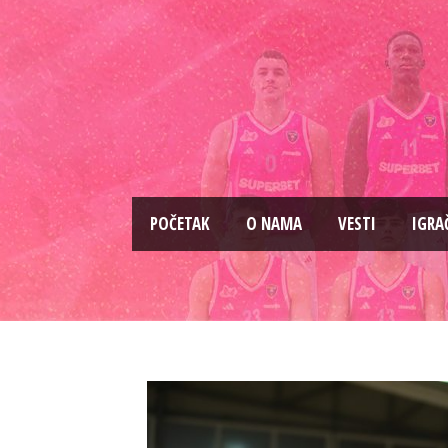
PОČETAK
O NAMA
VESTI
IGRA