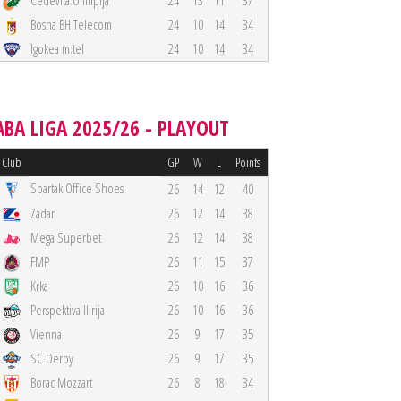
Cedevita Olimpija
24
13
11
37
Bosna BH Telecom
24
10
14
34
Igokea m:tel
24
10
14
34
ABA LIGA 2025/26 - PLAYOUT
Club
GP
W
L
Points
Spartak Office Shoes
26
14
12
40
Zadar
26
12
14
38
Mega Superbet
26
12
14
38
FMP
26
11
15
37
Krka
26
10
16
36
Perspektiva Ilirija
26
10
16
36
Vienna
26
9
17
35
SC Derby
26
9
17
35
Borac Mozzart
26
8
18
34