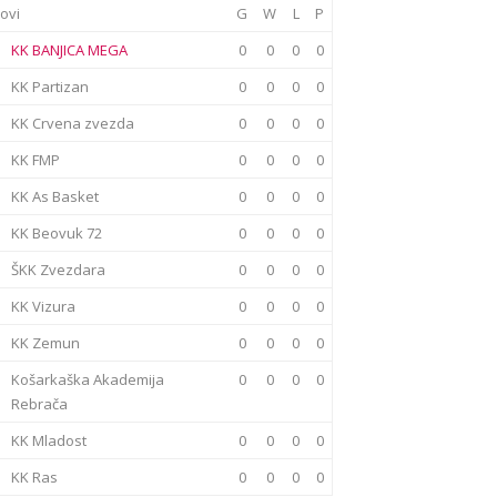
ovi
G
W
L
P
KK BANJICA MEGA
0
0
0
0
KK Partizan
0
0
0
0
KK Crvena zvezda
0
0
0
0
KK FMP
0
0
0
0
KK As Basket
0
0
0
0
KK Beovuk 72
0
0
0
0
ŠKK Zvezdara
0
0
0
0
KK Vizura
0
0
0
0
KK Zemun
0
0
0
0
Košarkaška Akademija
0
0
0
0
Rebrača
KK Mladost
0
0
0
0
KK Ras
0
0
0
0