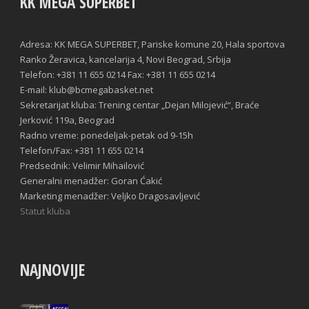
KK MEGA SUPERBET
Adresa: KK MEGA SUPERBET, Pariske komune 20, Hala sportova
Ranko Žeravica, kancelarija 4, Novi Beograd, Srbija
Telefon: +381 11 655 0214 Fax: +381 11 655 0214
E-mail: klub@bcmegabasket.net
Sekretarijat kluba: Trening centar „Dejan Milojević“, Braće
Jerković 119a, Beograd
Radno vreme: ponedeljak-petak od 9-15h
Telefon/Fax: +381 11 655 0214
Predsednik: Velimir Mihailović
Generalni menadžer: Goran Ćakić
Marketing menadžer: Veljko Dragosavljević
Statut kluba
NAJNOVIJE