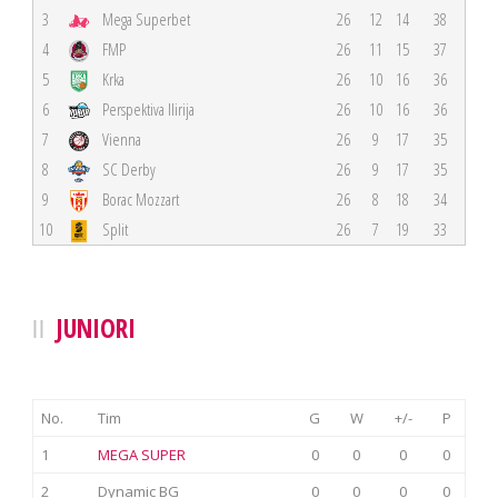
3
Mega Superbet
26
12
14
38
4
FMP
26
11
15
37
5
Krka
26
10
16
36
6
Perspektiva Ilirija
26
10
16
36
7
Vienna
26
9
17
35
8
SC Derby
26
9
17
35
9
Borac Mozzart
26
8
18
34
10
Split
26
7
19
33
JUNIORI
No.
Tim
G
W
+/-
P
1
MEGA SUPER
0
0
0
0
2
Dynamic BG
0
0
0
0