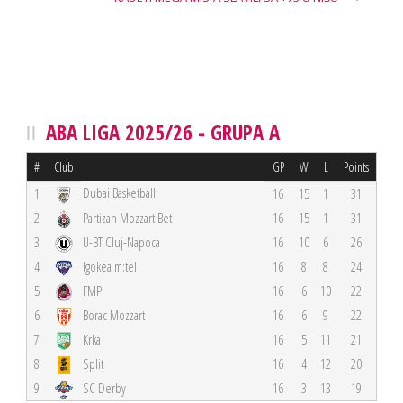
ABA LIGA 2025/26 - GRUPA A
#
Club
GP
W
L
Points
Dubai Basketball
1
16
15
1
31
2
Partizan Mozzart Bet
16
15
1
31
3
U-BT Cluj-Napoca
16
10
6
26
4
Igokea m:tel
16
8
8
24
5
FMP
16
6
10
22
6
Borac Mozzart
16
6
9
22
7
Krka
16
5
11
21
8
Split
16
4
12
20
9
SC Derby
16
3
13
19