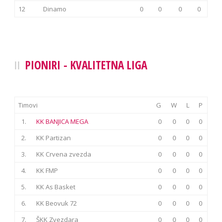
12
Dinamo
0
0
0
0
PIONIRI - KVALITETNA LIGA
Timovi
G
W
L
P
1.
KK BANJICA MEGA
0
0
0
0
2.
KK Partizan
0
0
0
0
3.
KK Crvena zvezda
0
0
0
0
4.
KK FMP
0
0
0
0
5.
KK As Basket
0
0
0
0
6.
KK Beovuk 72
0
0
0
0
7.
ŠKK Zvezdara
0
0
0
0