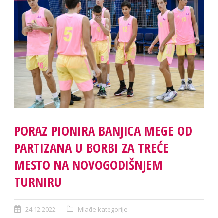
PORAZ PIONIRA BANJICA MEGE OD
PARTIZANA U BORBI ZA TREĆЕ
МЕSTO NA NOVOGODIŠNJEM
TURNIRU
24.12.2022.
Mlađe kategorije