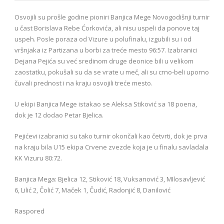
Osvojili su prošle godine pioniri Banjica Mege Novogodišnji turnir
u čast Borislava Rebe Ćorkovića, ali nisu uspeli da ponove taj
uspeh. Posle poraza od Vizure u polufinalu, izgubili su i od
vršnjaka iz Partizana u borbi za treće mesto 96:57. Izabranici
Dejana Pejića su već sredinom druge deonice bili u velikom
zaostatku, pokušali su da se vrate u meč, ali su crno-beli uporno
čuvali prednost i na kraju osvojili treće mesto.
U ekipi Banjica Mege istakao se Aleksa Stiković sa 18 poena,
dok je 12 dodao Petar Bjelica.
Pejićevi izabranici su tako turnir okončali kao četvrti, dok je prva
na kraju bila U15 ekipa Crvene zvezde koja je u finalu savladala
KK Vizuru 80:72.
Banjica Mega: Bjelica 12, Stiković 18, Vuksanović 3, MIlosavljević
6, Lilić 2, Čolić 7, Maček 1, Čudić, Radonjić 8, Danilović
Raspored