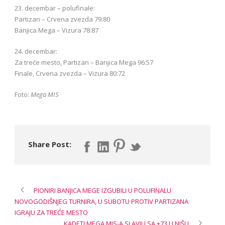
23. decembar – polufinale:
Partizan – Crvena zvezda 79:80
Banjica Mega – Vizura 78:87
24. decembar:
Za treće mesto, Partizan – Banjica Mega 96:57
Finale, Crvena zvezda – Vizura 80:72
Foto:
Mega MIS
Share Post:
PIONIRI BANJICA MEGE IZGUBILI U POLUFINALU
NOVOGODIŠNJEG TURNIRA, U SUBOTU PROTIV PARTIZANA
IGRAJU ZA TREĆE MESTO
KADETI MEGA MIS-A SLAVILI SA +73 U NIŠU