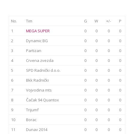
No.
Tim
G
W
+/-
P
1
MEGA SUPER
0
0
0
0
2
Dynamic BG
0
0
0
0
3
Partizan
0
0
0
0
4
Crvena zvezda
0
0
0
0
5
SPD Radnički d.o.o.
0
0
0
0
6
Bkk Radnički
0
0
0
0
7
Vojvodina mts
0
0
0
0
8
Čačak 94 Quantox
0
0
0
0
9
Trijumf
0
0
0
0
10
Borac
0
0
0
0
11
Dunav 2014
0
0
0
0