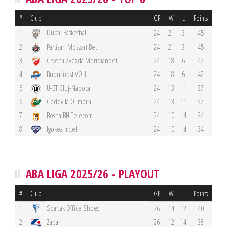
#
Club
GP
W
L
Points
Dubai Basketball
1
24
21
3
45
2
Partizan Mozzart Bet
24
21
3
45
3
Crvena Zvezda Meridianbet
24
18
6
42
4
Budućnost VOLI
24
18
6
42
5
U-BT Cluj-Napoca
24
13
11
37
6
Cedevita Olimpija
24
13
11
37
7
Bosna BH Telecom
24
10
14
34
8
Igokea m:tel
24
10
14
34
ABA LIGA 2025/26 - PLAYOUT
#
Club
GP
W
L
Points
Spartak Office Shoes
1
26
14
12
40
2
Zadar
26
12
14
38