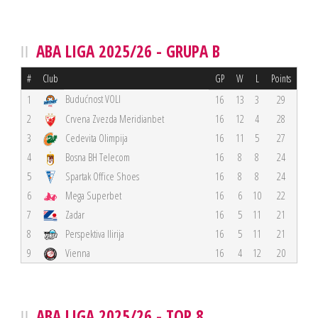
ABA LIGA 2025/26 - GRUPA B
#
Club
GP
W
L
Points
Budućnost VOLI
1
16
13
3
29
2
Crvena Zvezda Meridianbet
16
12
4
28
3
Cedevita Olimpija
16
11
5
27
4
Bosna BH Telecom
16
8
8
24
5
Spartak Office Shoes
16
8
8
24
6
Mega Superbet
16
6
10
22
7
Zadar
16
5
11
21
8
Perspektiva Ilirija
16
5
11
21
9
Vienna
16
4
12
20
ABA LIGA 2025/26 - TOP 8