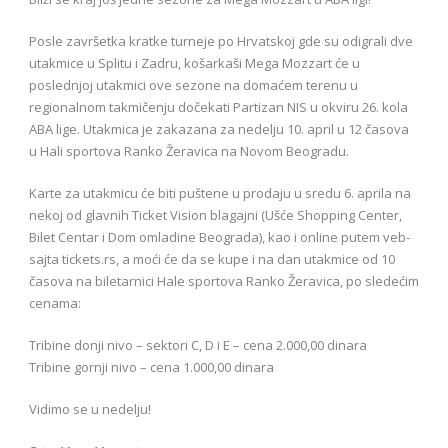
Posle završetka kratke turneje po Hrvatskoj gde su odigrali dve
utakmice u Splitu i Zadru, košarkaši Mega Mozzart će u
poslednjoj utakmici ove sezone na domaćem terenu u
regionalnom takmičenju dočekati Partizan NIS u okviru 26. kola
ABA lige. Utakmica je zakazana za nedelju 10. april u 12 časova
u Hali sportova Ranko Žeravica na Novom Beogradu.
Karte za utakmicu će biti puštene u prodaju u sredu 6. aprila na
nekoj od glavnih Ticket Vision blagajni (Ušće Shopping Center,
Bilet Centar i Dom omladine Beograda), kao i online putem veb-
sajta tickets.rs, a moći će da se kupe i na dan utakmice od 10
časova na biletarnici Hale sportova Ranko Žeravica, po sledećim
cenama:
Tribine donji nivo – sektori C, D i E – cena 2.000,00 dinara
Tribine gornji nivo – cena 1.000,00 dinara
Vidimo se u nedelju!