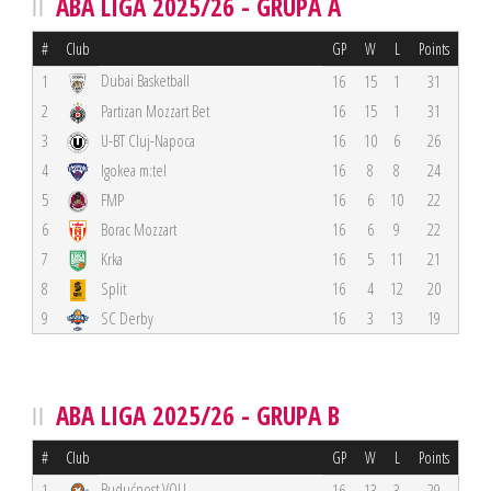
ABA LIGA 2025/26 - GRUPA A
#
Club
GP
W
L
Points
Dubai Basketball
1
16
15
1
31
2
Partizan Mozzart Bet
16
15
1
31
3
U-BT Cluj-Napoca
16
10
6
26
4
Igokea m:tel
16
8
8
24
5
FMP
16
6
10
22
6
Borac Mozzart
16
6
9
22
7
Krka
16
5
11
21
8
Split
16
4
12
20
9
SC Derby
16
3
13
19
ABA LIGA 2025/26 - GRUPA B
#
Club
GP
W
L
Points
Budućnost VOLI
1
16
13
3
29