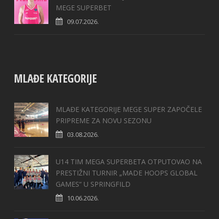
MEGE SUPERBET
09.07.2026.
MLAĐE KATEGORIJE
MLAĐE KATEGORIJE MEGE SUPER ZAPOČELE
PRIPREME ZA NOVU SEZONU
03.08.2026.
U14 TIM MEGA SUPERBETA OTPUTOVAO NA
PRESTIŽNI TURNIR „MADE HOOPS GLOBAL
GAMES“ U SPRINGFILD
10.06.2026.