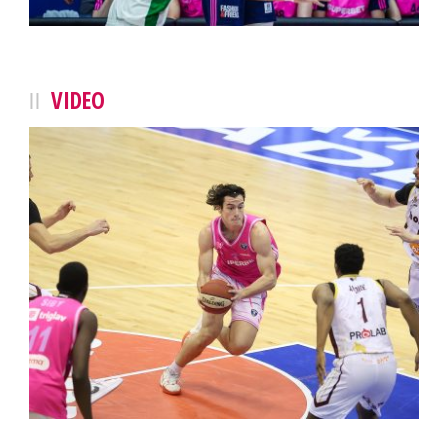
VIDEO