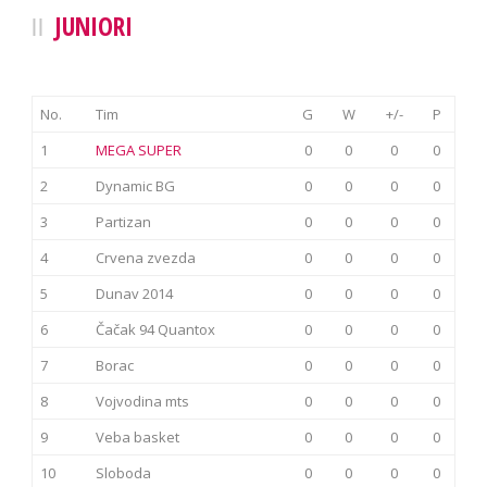
JUNIORI
No.
Tim
G
W
+/-
P
1
MEGA SUPER
0
0
0
0
2
Dynamic BG
0
0
0
0
3
Partizan
0
0
0
0
4
Crvena zvezda
0
0
0
0
5
Dunav 2014
0
0
0
0
6
Čačak 94 Quantox
0
0
0
0
7
Borac
0
0
0
0
8
Vojvodina mts
0
0
0
0
9
Veba basket
0
0
0
0
10
Sloboda
0
0
0
0