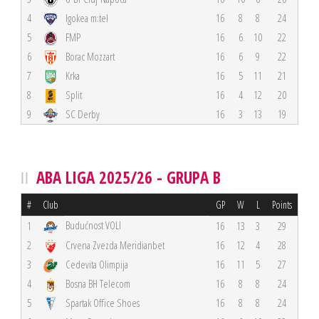
4
Igokea m:tel
16
8
8
24
5
FMP
16
6
10
22
6
Borac Mozzart
16
6
9
22
7
Krka
16
5
11
21
8
Split
16
4
12
20
9
SC Derby
16
3
13
19
ABA LIGA 2025/26 - GRUPA B
#
Club
GP
W
L
Points
Budućnost VOLI
1
16
13
3
29
2
Crvena Zvezda Meridianbet
16
12
4
28
3
Cedevita Olimpija
16
11
5
27
4
Bosna BH Telecom
16
8
8
24
5
Spartak Office Shoes
16
8
8
24