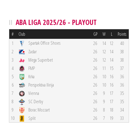
ABA LIGA 2025/26 - PLAYOUT
#
Club
GP
W
L
Points
Spartak Office Shoes
1
26
14
12
40
2
Zadar
26
12
14
38
3
Mega Superbet
26
12
14
38
4
FMP
26
11
15
37
5
Krka
26
10
16
36
6
Perspektiva Ilirija
26
10
16
36
7
Vienna
26
9
17
35
8
SC Derby
26
9
17
35
9
Borac Mozzart
26
8
18
34
10
Split
26
7
19
33