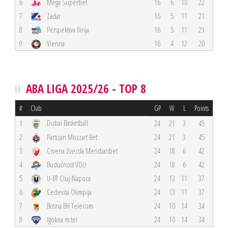
6
Mega Superbet
16
6
10
22
7
Zadar
16
5
11
21
8
Perspektiva Ilirija
16
5
11
21
9
Vienna
16
4
12
20
ABA LIGA 2025/26 - TOP 8
#
Club
GP
W
L
Points
Dubai Basketball
1
24
21
3
45
2
Partizan Mozzart Bet
24
21
3
45
3
Crvena Zvezda Meridianbet
24
18
6
42
4
Budućnost VOLI
24
18
6
42
5
U-BT Cluj-Napoca
24
13
11
37
6
Cedevita Olimpija
24
13
11
37
7
Bosna BH Telecom
24
10
14
34
8
Igokea m:tel
24
10
14
34