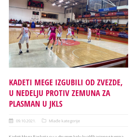
KADETI MEGE IZGUBILI OD ZVEZDE,
U NEDELJU PROTIV ZEMUNA ZA
PLASMAN U JKLS
09.10.2021.
Mlađe kategorije
Kadeti Mega Basketa su u drugom kolu kvalifikacionog turnira