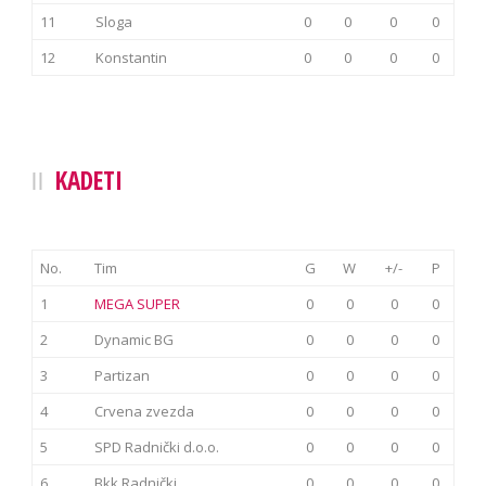
11
Sloga
0
0
0
0
12
Konstantin
0
0
0
0
KADETI
No.
Tim
G
W
+/-
P
1
MEGA SUPER
0
0
0
0
2
Dynamic BG
0
0
0
0
3
Partizan
0
0
0
0
4
Crvena zvezda
0
0
0
0
5
SPD Radnički d.o.o.
0
0
0
0
6
Bkk Radnički
0
0
0
0