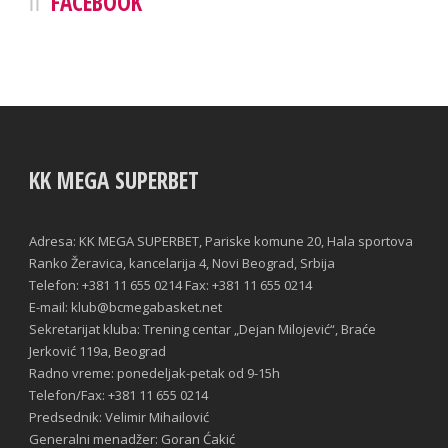
FACEBOOK
KK MEGA SUPERBET
Adresa: KK MEGA SUPERBET, Pariske komune 20, Hala sportova
Ranko Žeravica, kancelarija 4, Novi Beograd, Srbija
Telefon: +381 11 655 0214 Fax: +381 11 655 0214
E-mail: klub@bcmegabasket.net
Sekretarijat kluba: Trening centar „Dejan Milojević“, Braće
Jerković 119a, Beograd
Radno vreme: ponedeljak-petak od 9-15h
Telefon/Fax: +381 11 655 0214
Predsednik: Velimir Mihailović
Generalni menadžer: Goran Ćakić