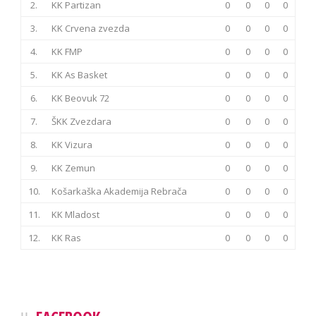
2.
KK Partizan
0
0
0
0
3.
KK Crvena zvezda
0
0
0
0
4.
KK FMP
0
0
0
0
5.
KK As Basket
0
0
0
0
6.
KK Beovuk 72
0
0
0
0
7.
ŠKK Zvezdara
0
0
0
0
8.
KK Vizura
0
0
0
0
9.
KK Zemun
0
0
0
0
10.
Košarkaška Akademija Rebrača
0
0
0
0
11.
KK Mladost
0
0
0
0
12.
KK Ras
0
0
0
0