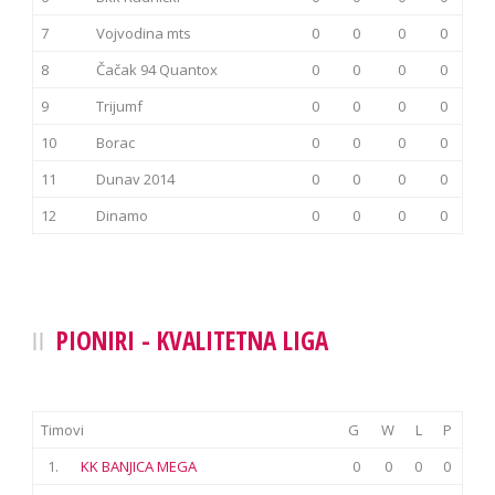
7
Vojvodina mts
0
0
0
0
8
Čačak 94 Quantox
0
0
0
0
9
Trijumf
0
0
0
0
10
Borac
0
0
0
0
11
Dunav 2014
0
0
0
0
12
Dinamo
0
0
0
0
PIONIRI - KVALITETNA LIGA
Timovi
G
W
L
P
1.
KK BANJICA MEGA
0
0
0
0