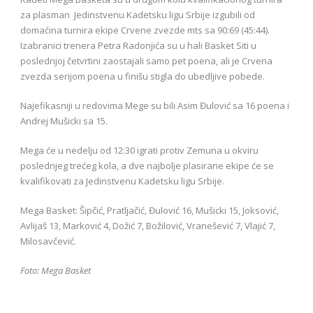
za plasman Jedinstvenu Kadetsku ligu Srbije izgubili od
domaćina turnira ekipe Crvene zvezde mts sa 90:69 (45:44).
Izabranici trenera Petra Radonjića su u hali Basket Siti u
poslednjoj četvrtini zaostajali samo pet poena, ali je Crvena
zvezda serijom poena u finišu stigla do ubedljive pobede.
Najefikasniji u redovima Mege su bili Asim Đulović sa 16 poena i
Andrej Mušicki sa 15.
Mega će u nedelju od 12:30 igrati protiv Zemuna u okviru
poslednjeg trećeg kola, a dve najbolje plasirane ekipe će se
kvalifikovati za Jedinstvenu Kadetsku ligu Srbije.
Mega Basket: Šipčić, Pratljačić, Đulović 16, Mušicki 15, Joksović,
Avlijaš 13, Marković 4, Dožić 7, Božilović, Vranešević 7, Vlajić 7,
Milosavčević.
Foto: Mega Basket