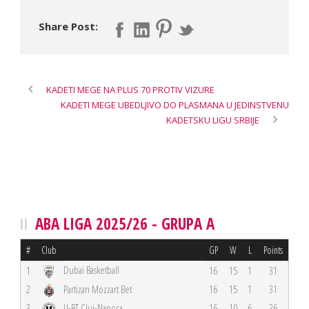
Share Post:
KADETI MEGE NA PLUS 70 PROTIV VIZURE
KADETI MEGE UBEDLJIVO DO PLASMANA U JEDINSTVENU
KADETSKU LIGU SRBIJE
ABA LIGA 2025/26 - GRUPA A
#
Club
GP
W
L
Points
Dubai Basketball
1
16
15
1
31
2
Partizan Mozzart Bet
16
15
1
31
3
U-BT Cluj-Napoca
16
10
6
26