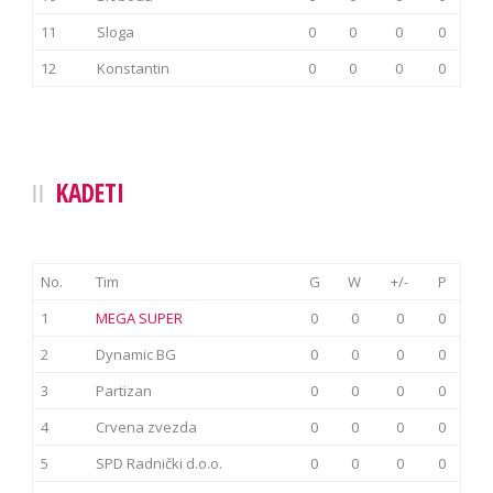
11
Sloga
0
0
0
0
12
Konstantin
0
0
0
0
KADETI
No.
Tim
G
W
+/-
P
1
MEGA SUPER
0
0
0
0
2
Dynamic BG
0
0
0
0
3
Partizan
0
0
0
0
4
Crvena zvezda
0
0
0
0
5
SPD Radnički d.o.o.
0
0
0
0