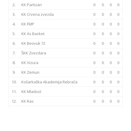
2.
KK Partizan
0
0
0
0
3.
KK Crvena zvezda
0
0
0
0
4.
KK FMP
0
0
0
0
5.
KK As Basket
0
0
0
0
6.
KK Beovuk 72
0
0
0
0
7.
ŠKK Zvezdara
0
0
0
0
8.
KK Vizura
0
0
0
0
9.
KK Zemun
0
0
0
0
10.
Košarkaška Akademija Rebrača
0
0
0
0
11.
KK Mladost
0
0
0
0
12.
KK Ras
0
0
0
0