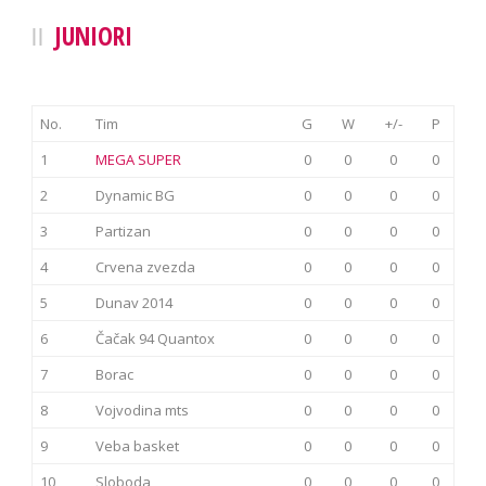
JUNIORI
No.
Tim
G
W
+/-
P
1
MEGA SUPER
0
0
0
0
2
Dynamic BG
0
0
0
0
3
Partizan
0
0
0
0
4
Crvena zvezda
0
0
0
0
5
Dunav 2014
0
0
0
0
6
Čačak 94 Quantox
0
0
0
0
7
Borac
0
0
0
0
8
Vojvodina mts
0
0
0
0
9
Veba basket
0
0
0
0
10
Sloboda
0
0
0
0