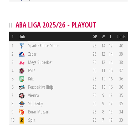
ABA LIGA 2025/26 - PLAYOUT
#
Club
GP
W
L
Points
Spartak Office Shoes
1
26
14
12
40
2
Zadar
26
12
14
38
3
Mega Superbet
26
12
14
38
4
FMP
26
11
15
37
5
Krka
26
10
16
36
6
Perspektiva Ilirija
26
10
16
36
7
Vienna
26
9
17
35
8
SC Derby
26
9
17
35
9
Borac Mozzart
26
8
18
34
10
Split
26
7
19
33