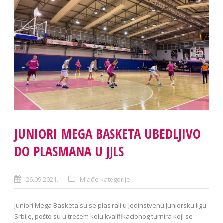
JUNIORI MEGA BASKETA UBEDLJIVO
DO PLASMANA U JJLS
26.09.2021.
Mlađe kategorije
Juniori Mega Basketa su se plasirali u Jedinstvenu Juniorsku ligu
Srbije, pošto su u trećem kolu kvalifikacionog turnira koji se