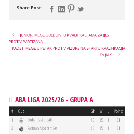
Share Post:
JUNIORI MEGE UBEDLJIVI U KVALIFIKACIJAMA ZA JJLS
PROTIV PARTIZANA
KADETI MEGE U PETAK PROTIV VIZURE NA STARTU KVALIFIKACIJA
ZA JKLS
ABA LIGA 2025/26 - GRUPA A
#
Club
GP
W
L
Points
Dubai Basketball
1
16
15
1
31
2
Partizan Mozzart Bet
16
15
1
31