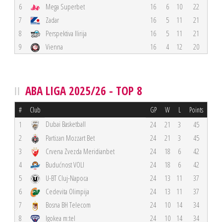
6
Mega Superbet
16
6
10
22
7
Zadar
16
5
11
21
8
Perspektiva Ilirija
16
5
11
21
9
Vienna
16
4
12
20
ABA LIGA 2025/26 - TOP 8
#
Club
GP
W
L
Points
Dubai Basketball
1
24
21
3
45
2
Partizan Mozzart Bet
24
21
3
45
3
Crvena Zvezda Meridianbet
24
18
6
42
4
Budućnost VOLI
24
18
6
42
5
U-BT Cluj-Napoca
24
13
11
37
6
Cedevita Olimpija
24
13
11
37
7
Bosna BH Telecom
24
10
14
34
8
Igokea m:tel
24
10
14
34