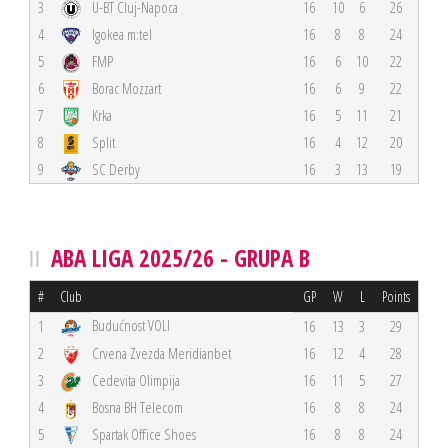
3
U-BT Cluj-Napoca
16
10
6
26
4
Igokea m:tel
16
8
8
24
5
FMP
16
6
10
22
6
Borac Mozzart
16
6
9
22
7
Krka
16
5
11
21
8
Split
16
4
12
20
9
SC Derby
16
3
13
19
ABA LIGA 2025/26 - GRUPA B
#
Club
GP
W
L
Points
Budućnost VOLI
1
16
13
3
29
2
Crvena Zvezda Meridianbet
16
12
4
28
3
Cedevita Olimpija
16
11
5
27
4
Bosna BH Telecom
16
8
8
24
5
Spartak Office Shoes
16
8
8
24