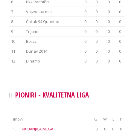
6
Bkk Radnički
0
0
0
0
7
Vojvodina mts
0
0
0
0
8
Čačak 94 Quantox
0
0
0
0
9
Trijumf
0
0
0
0
10
Borac
0
0
0
0
11
Dunav 2014
0
0
0
0
12
Dinamo
0
0
0
0
PIONIRI - KVALITETNA LIGA
Timovi
G
W
L
P
1.
KK BANJICA MEGA
0
0
0
0