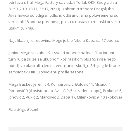
održava u hali Mega Factory savladali Torlak OKK Beograd sa
81:50 (20:9, 18:11, 23:17, 20:13). Izabranici trenera Dragoljuba
Avramovića su odigrali odličnu odbranu, a na poluvremenu su
već imali 18 poena prednosti, pa su u nastavku rutinski priveliu
utakmicu kraju
Najefikasniji u redovima Mege je bio Nikola Đapa sa 17 poena.
Juniori Mege su zabeležili sve tri pobede na kvalifikacionom
turniru pa su se sa ukupnom koš razlikom plus 95 i više nego
ubedljivo plasirali u Jedinstvenu Juniorsku ligu Srbije gde brane
šampionsku titulu osvojenu prošle sezone.
Mega Basket: Jeremić 4, Kompirović 6, Đulović 11, Mušicki 4,
Paunović 9 (6 asistencija), Avlijaš 9 (5 ukradenih lopti), Prokopić 6,
Jonović 2, Vukić 2, Marković 2, Đapa 17, Milenković 9 (10 skokova).
Foto: Mega Basket