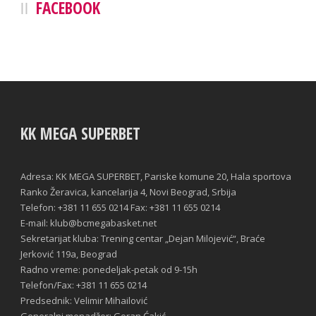
FACEBOOK
KK MEGA SUPERBET
Adresa: KK MEGA SUPERBET, Pariske komune 20, Hala sportova
Ranko Žeravica, kancelarija 4, Novi Beograd, Srbija
Telefon: +381 11 655 0214 Fax: +381 11 655 0214
E-mail: klub@bcmegabasket.net
Sekretarijat kluba: Trening centar „Dejan Milojević“, Braće
Jerković 119a, Beograd
Radno vreme: ponedeljak-petak od 9-15h
Telefon/Fax: +381 11 655 0214
Predsednik: Velimir Mihailović