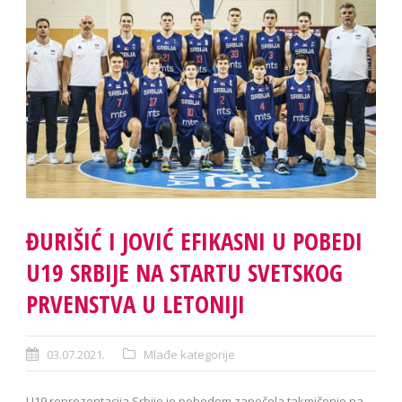
ĐURIŠIĆ I JOVIĆ EFIKASNI U POBEDI
U19 SRBIJE NA STARTU SVETSKOG
PRVENSTVA U LETONIJI
03.07.2021.
Mlađe kategorije
U19 reprezentacija Srbije je pobedom započela takmičenje na