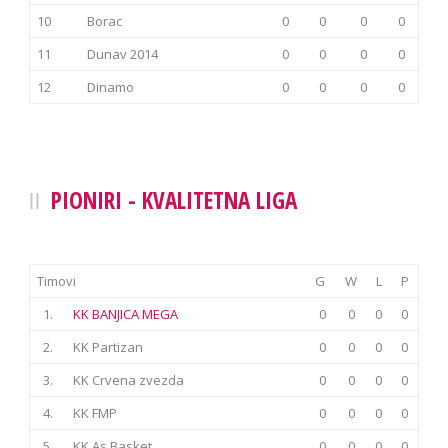
10
Borac
0
0
0
0
11
Dunav 2014
0
0
0
0
12
Dinamo
0
0
0
0
PIONIRI - KVALITETNA LIGA
Timovi
G
W
L
P
1.
KK BANJICA MEGA
0
0
0
0
2.
KK Partizan
0
0
0
0
3.
KK Crvena zvezda
0
0
0
0
4.
KK FMP
0
0
0
0
5.
KK As Basket
0
0
0
0