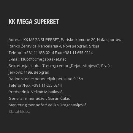
KK MEGA SUPERBET
Adresa: KK MEGA SUPERBET, Pariske komune 20, Hala sportova
Ranko Žeravica, kancelarija 4, Novi Beograd, Srbija
Telefon: +381 11 655 0214 Fax: +381 11 655 0214
E-mail: klub@bcmegabasket.net
Sekretarijat kluba: Trening centar „Dejan Milojević“, Braće
Jerković 119a, Beograd
Radno vreme: ponedeljak-petak od 9-15h
Telefon/Fax: +381 11 655 0214
Predsednik: Velimir Mihailović
Generalni menadžer: Goran Ćakić
Marketing menadžer: Veljko Dragosavljević
Statut kluba