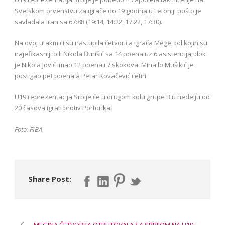
Svetskom prvenstvu za igrače do 19 godina u Letoniji pošto je
savladala Iran sa 67:88 (19:14, 14:22, 17:22, 17:30).
Na ovoj utakmici su nastupila četvorica igrača Mege, od kojih su
najefikasniji bili Nikola Đurišić sa 14 poena uz 6 asistencija, dok
je Nikola Jović imao 12 poena i 7 skokova. Mihailo Mušikić je
postigao pet poena a Petar Kovačević četiri.
U19 reprezentacija Srbije će u drugom kolu grupe B u nedelju od
20 časova igrati protiv Portorika.
Foto: FIBA
Share Post: