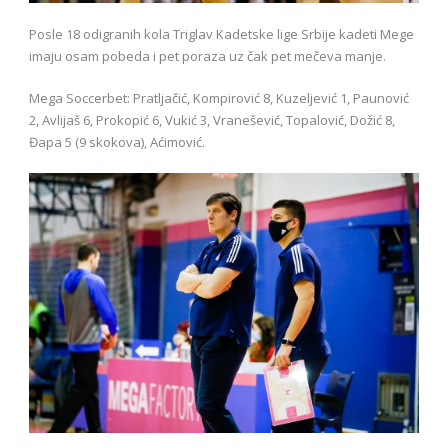
Posle 18 odigranih kola Triglav Kadetske lige Srbije kadeti Mege
imaju osam pobeda i pet poraza uz čak pet mečeva manje.
Mega Soccerbet: Pratljačić, Kompirović 8, Kuzeljević 1, Paunović
2, Avlijaš 6, Prokopić 6, Vukić 3, Vranešević, Topalović, Dožić 8,
Đapa 5 (9 skokova), Aćimović.