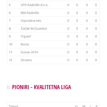
5
SPD Radnički d.o.o.
0
0
0
0
6
Bkk Radnički
0
0
0
0
7
Vojvodina mts
0
0
0
0
8
Čačak 94 Quantox
0
0
0
0
9
Trijumf
0
0
0
0
10
Borac
0
0
0
0
11
Dunav 2014
0
0
0
0
12
Dinamo
0
0
0
0
PIONIRI - KVALITETNA LIGA
Timovi
G
W
L
P