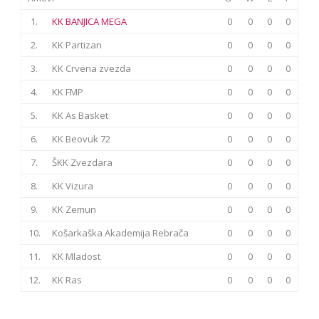
1.
KK BANJICA MEGA
0
0
0
0
2.
KK Partizan
0
0
0
0
3.
KK Crvena zvezda
0
0
0
0
4.
KK FMP
0
0
0
0
5.
KK As Basket
0
0
0
0
6.
KK Beovuk 72
0
0
0
0
7.
ŠKK Zvezdara
0
0
0
0
8.
KK Vizura
0
0
0
0
9.
KK Zemun
0
0
0
0
10.
Košarkaška Akademija Rebrača
0
0
0
0
11.
KK Mladost
0
0
0
0
12.
KK Ras
0
0
0
0