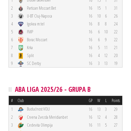
2
Partizan Mozzart Bet
16
15
1
31
3
U-BT Cluj-Napoca
16
10
6
26
4
Igokea m:tel
16
8
8
24
5
FMP
16
6
10
22
6
Borac Mozzart
16
6
9
22
7
Krka
16
5
11
21
8
Split
16
4
12
20
9
SC Derby
16
3
13
19
ABA LIGA 2025/26 - GRUPA B
#
Club
GP
W
L
Points
Budućnost VOLI
1
16
13
3
29
2
Crvena Zvezda Meridianbet
16
12
4
28
3
Cedevita Olimpija
16
11
5
27