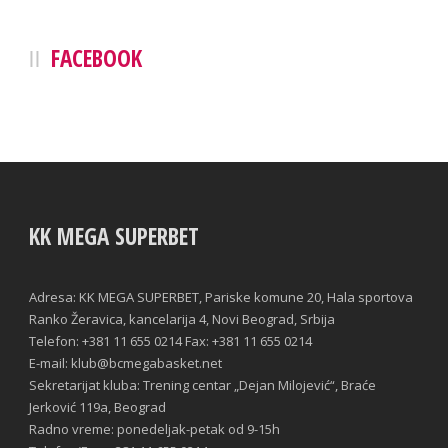
FACEBOOK
KK MEGA SUPERBET
Adresa: KK MEGA SUPERBET, Pariske komune 20, Hala sportova
Ranko Žeravica, kancelarija 4, Novi Beograd, Srbija
Telefon: +381 11 655 0214 Fax: +381 11 655 0214
E-mail: klub@bcmegabasket.net
Sekretarijat kluba: Trening centar „Dejan Milojević“, Braće
Jerković 119a, Beograd
Radno vreme: ponedeljak-petak od 9-15h