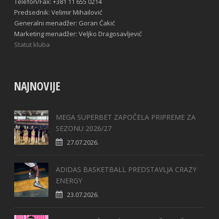
Telefon/Fax: +381 11 655 0214
Predsednik: Velimir Mihailović
Generalni menadžer: Goran Ćakić
Marketing menadžer: Veljko Dragosavljević
Statut kluba
NAJNOVIJE
MEGA SUPERBET ZAPOČELA PRIPREME ZA
SEZONU 2026/27
27.07.2026.
ADIDAS BASKETBALL PREDSTAVLJA CRAZY
ENERGY
23.07.2026.