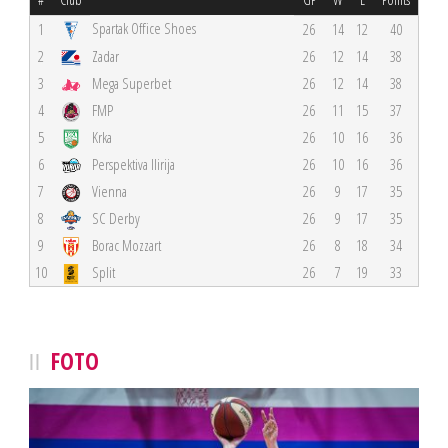
Spartak Office Shoes
1
26
14
12
40
2
Zadar
26
12
14
38
3
Mega Superbet
26
12
14
38
4
FMP
26
11
15
37
5
Krka
26
10
16
36
6
Perspektiva Ilirija
26
10
16
36
7
Vienna
26
9
17
35
8
SC Derby
26
9
17
35
9
Borac Mozzart
26
8
18
34
10
Split
26
7
19
33
FOTO