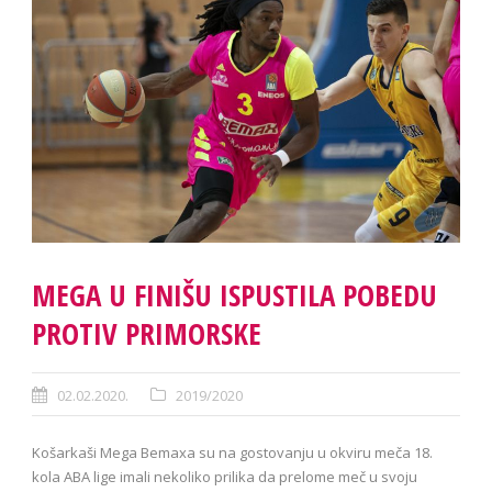
MEGA U FINIŠU ISPUSTILA POBEDU
PROTIV PRIMORSKE
02.02.2020.
2019/2020
Košarkaši Mega Bemaxa su na gostovanju u okviru meča 18.
kola ABA lige imali nekoliko prilika da prelome meč u svoju