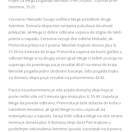
trojke za Megu pogađaju Nenadić i Peri za plus 10 posle prve
četvrtine, 15:25.
Cerovina i Nenadić čuvaju vođstvo Mege početkom druge
četvrtine. Domaća ekipa mini serijama pokušava da uhvati
priključak, ali Mega iz dobre odbrane uspeva da stigne do lakih
poena u napadu. Cerovina vezuje dve odlične blokade, ali
Primorska prilazi na 5 poena. Mesiček trojkom donosi plus 8,
31:39 na 4 minuta do kraja. Primorska uspeva da kazni greške u
odbrani Mege a na drugoj strani igrači Mege iz teških pozicija ne
uspevaju da poentiraju pa je rezultat 40:41 na minut do kraja.
Mesiček pogađa jedno slododno bacanje, Gibs pogađa trojku
za domaću ekipu pa je rezultat na poluvremenu 43:42.
Pauza na poluvremenu je više prijala domaćoj ekipi koja je
posle nešto više od 3 minuta igre imala plus 6, 55:49. Uspela je
Mega da poveže odbranu, Primorska je teže dolazila do koša u
narednim minutima, ali igrači Mege to nisu uspevali da
materijalizuju u napadu. Serija loših odluka Mege na obe strane
terena je donela plus 9 domaćoj ekipi da bi Peri trojkom u
poslednjim sekundama četvrtine spustio zaostatak na 6 poena,