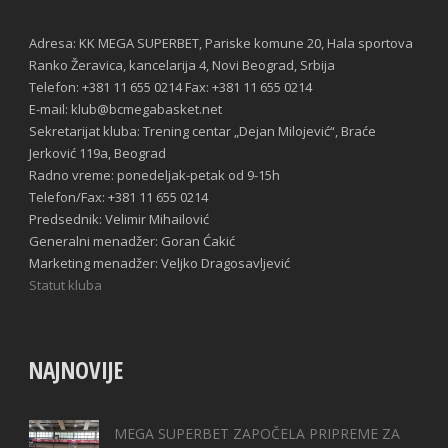
Adresa: KK MEGA SUPERBET, Pariske komune 20, Hala sportova
Ranko Žeravica, kancelarija 4, Novi Beograd, Srbija
Telefon: +381 11 655 0214 Fax: +381 11 655 0214
E-mail: klub@bcmegabasket.net
Sekretarijat kluba: Trening centar „Dejan Milojević“, Braće
Jerković 119a, Beograd
Radno vreme: ponedeljak-petak od 9-15h
Telefon/Fax: +381 11 655 0214
Predsednik: Velimir Mihailović
Generalni menadžer: Goran Ćakić
Marketing menadžer: Veljko Dragosavljević
Statut kluba
NAJNOVIJE
MEGA SUPERBET ZAPOČELA PRIPREME ZA