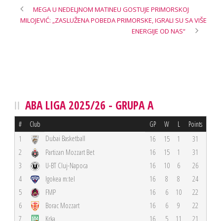
MEGA U NEDELJNOM MATINEU GOSTUJE PRIMORSKOJ
MILOJEVIĆ: „ZASLUŽENA POBEDA PRIMORSKE, IGRALI SU SA VIŠE
ENERGIJE OD NAS“
ABA LIGA 2025/26 - GRUPA A
#
Club
GP
W
L
Points
Dubai Basketball
1
16
15
1
31
2
Partizan Mozzart Bet
16
15
1
31
3
U-BT Cluj-Napoca
16
10
6
26
4
Igokea m:tel
16
8
8
24
5
FMP
16
6
10
22
6
Borac Mozzart
16
6
9
22
7
Krka
16
5
11
21