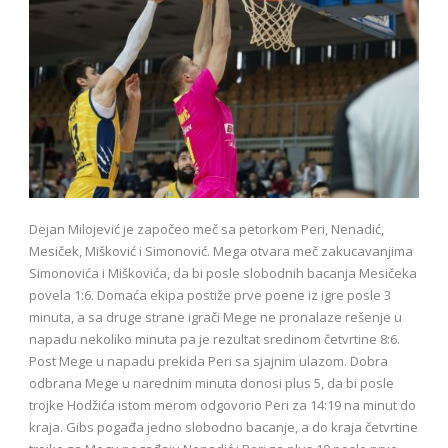
Dejan Milojević je započeo meč sa petorkom Peri, Nenadić,
Mesiček, Mišković i Simonović. Mega otvara meč zakucavanjima
Simonovića i Miškovića, da bi posle slobodnih bacanja Mesičeka
povela 1:6. Domaća ekipa postiže prve poene iz igre posle 3
minuta, a sa druge strane igrači Mege ne pronalaze rešenje u
napadu nekoliko minuta pa je rezultat sredinom četvrtine 8:6.
Post Mege u napadu prekida Peri sa sjajnim ulazom. Dobra
odbrana Mege u narednim minuta donosi plus 5, da bi posle
trojke Hodžića istom merom odgovorio Peri za 14:19 na minut do
kraja. Gibs pogađa jedno slobodno bacanje, a do kraja četvrtine