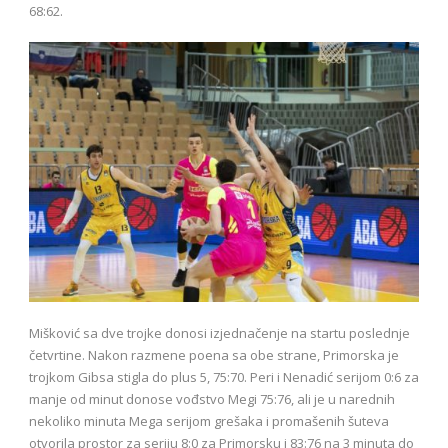
68:62.
Mišković sa dve trojke donosi izjednačenje na startu poslednje
četvrtine. Nakon razmene poena sa obe strane, Primorska je
trojkom Gibsa stigla do plus 5, 75:70. Peri i Nenadić serijom 0:6 za
manje od minut donose vođstvo Megi 75:76, ali je u narednih
nekoliko minuta Mega serijom grešaka i promašenih šuteva
otvorila prostor za seriju 8:0 za Primorsku i 83:76 na 3 minuta do