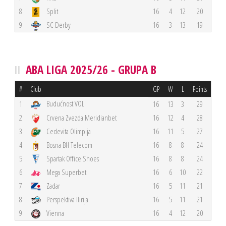
8
Split
16
4
12
20
9
SC Derby
16
3
13
19
ABA LIGA 2025/26 - GRUPA B
#
Club
GP
W
L
Points
Budućnost VOLI
1
16
13
3
29
2
Crvena Zvezda Meridianbet
16
12
4
28
3
Cedevita Olimpija
16
11
5
27
4
Bosna BH Telecom
16
8
8
24
5
Spartak Office Shoes
16
8
8
24
6
Mega Superbet
16
6
10
22
7
Zadar
16
5
11
21
8
Perspektiva Ilirija
16
5
11
21
9
Vienna
16
4
12
20