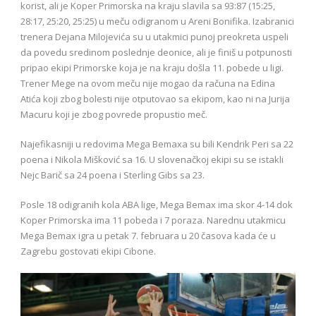
korist, ali je Koper Primorska na kraju slavila sa 93:87 (15:25,
28:17, 25:20, 25:25) u meču odigranom u Areni Bonifika. Izabranici
trenera Dejana Milojevića su u utakmici punoj preokreta uspeli
da povedu sredinom poslednje deonice, ali je finiš u potpunosti
pripao ekipi Primorske koja je na kraju došla 11. pobede u ligi.
Trener Mege na ovom meču nije mogao da računa na Edina
Atića koji zbog bolesti nije otputovao sa ekipom, kao ni na Jurija
Macuru koji je zbog povrede propustio meč.
Najefikasniji u redovima Mega Bemaxa su bili Kendrik Peri sa 22
poena i Nikola Mišković sa 16. U slovenačkoj ekipi su se istakli
Nejc Barič sa 24 poena i Sterling Gibs sa 23.
Posle 18 odigranih kola ABA lige, Mega Bemax ima skor 4-14 dok
Koper Primorska ima 11 pobeda i 7 poraza. Narednu utakmicu
Mega Bemax igra u petak 7. februara u 20 časova kada će u
Zagrebu gostovati ekipi Cibone.