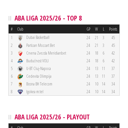
ABA LIGA 2025/26 - TOP 8
#
Club
GP
W
L
Points
Dubai Basketball
1
24
21
3
45
2
Partizan Mozzart Bet
24
21
3
45
3
Crvena Zvezda Meridianbet
24
18
6
42
4
Budućnost VOLI
24
18
6
42
5
U-BT Cluj-Napoca
24
13
11
37
6
Cedevita Olimpija
24
13
11
37
7
Bosna BH Telecom
24
10
14
34
8
Igokea m:tel
24
10
14
34
ABA LIGA 2025/26 - PLAYOUT
#
Club
GP
W
L
Points