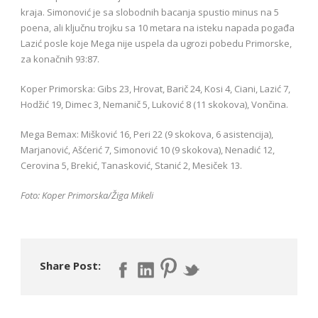
kraja. Simonović je sa slobodnih bacanja spustio minus na 5
poena, ali ključnu trojku sa 10 metara na isteku napada pogađa
Lazić posle koje Mega nije uspela da ugrozi pobedu Primorske,
za konačnih 93:87.
Koper Primorska: Gibs 23, Hrovat, Barič 24, Kosi 4, Ciani, Lazić 7,
Hodžić 19, Dimec 3, Nemanič 5, Luković 8 (11 skokova), Vončina.
Mega Bemax: Mišković 16, Peri 22 (9 skokova, 6 asistencija),
Marjanović, Ašćerić 7, Simonović 10 (9 skokova), Nenadić 12,
Cerovina 5, Brekić, Tanasković, Stanić 2, Mesiček 13.
Foto: Koper Primorska/Žiga Mikeli
Share Post: