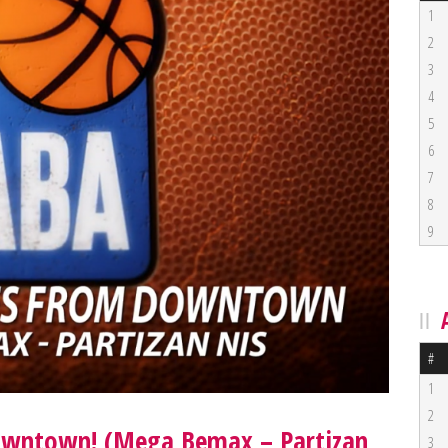
1
2
3
4
5
6
7
8
9
#
1
2
downtown! (Mega Bemax – Partizan
3