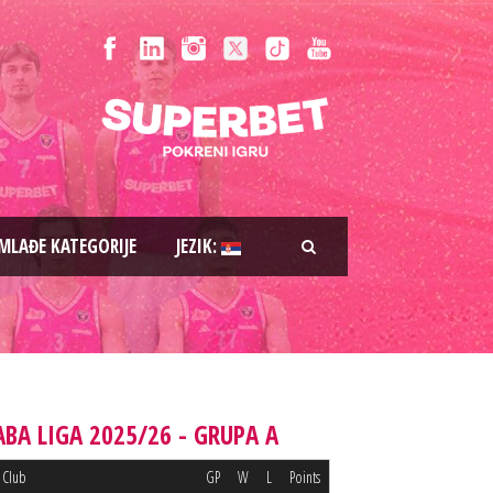
MLAĐE KATEGORIJE
JEZIK:
ABA LIGA 2025/26 - GRUPA A
Club
GP
W
L
Points