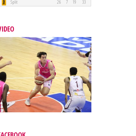
Split
26
7
19
33
VIDEO
FACEBOOK