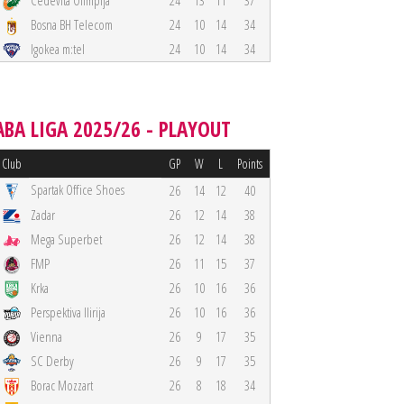
Cedevita Olimpija
24
13
11
37
Bosna BH Telecom
24
10
14
34
Igokea m:tel
24
10
14
34
ABA LIGA 2025/26 - PLAYOUT
Club
GP
W
L
Points
Spartak Office Shoes
26
14
12
40
Zadar
26
12
14
38
Mega Superbet
26
12
14
38
FMP
26
11
15
37
Krka
26
10
16
36
Perspektiva Ilirija
26
10
16
36
Vienna
26
9
17
35
SC Derby
26
9
17
35
Borac Mozzart
26
8
18
34