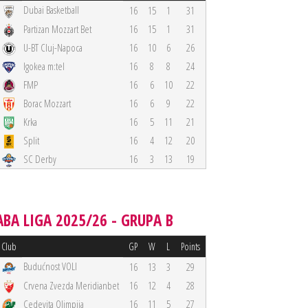
Dubai Basketball
16
15
1
31
Partizan Mozzart Bet
16
15
1
31
U-BT Cluj-Napoca
16
10
6
26
Igokea m:tel
16
8
8
24
FMP
16
6
10
22
Borac Mozzart
16
6
9
22
Krka
16
5
11
21
Split
16
4
12
20
SC Derby
16
3
13
19
ABA LIGA 2025/26 - GRUPA B
Club
GP
W
L
Points
Budućnost VOLI
16
13
3
29
Crvena Zvezda Meridianbet
16
12
4
28
Cedevita Olimpija
16
11
5
27