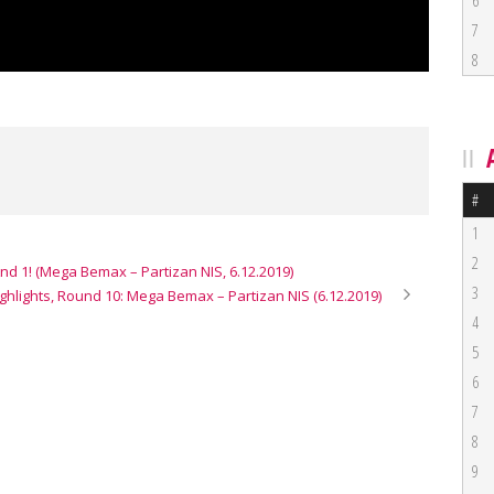
6
7
8
#
1
2
And 1! (Mega Bemax – Partizan NIS, 6.12.2019)
3
ghlights, Round 10: Mega Bemax – Partizan NIS (6.12.2019)
4
5
6
7
8
9