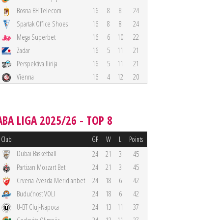
Bosna BH Telecom
16
8
8
24
Spartak Office Shoes
16
8
8
24
Mega Superbet
16
6
10
22
Zadar
16
5
11
21
Perspektiva Ilirija
16
5
11
21
Vienna
16
4
12
20
ABA LIGA 2025/26 - TOP 8
Club
GP
W
L
Points
Dubai Basketball
24
21
3
45
Partizan Mozzart Bet
24
21
3
45
Crvena Zvezda Meridianbet
24
18
6
42
Budućnost VOLI
24
18
6
42
U-BT Cluj-Napoca
24
13
11
37