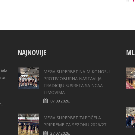
NAJNOVIJE
ML
Hala
MEGA SUPERBET NA MIKONOSU
grad,
PROTIV OBURNA NASTAVLJA
TRADICIJU SUSRETA SA NCAA
TIMOVIMA
07.08.2026.
“,
MEGA SUPERBET ZAPOČELA
PRIPREME ZA SEZONU 2026/27
27.07.2026.