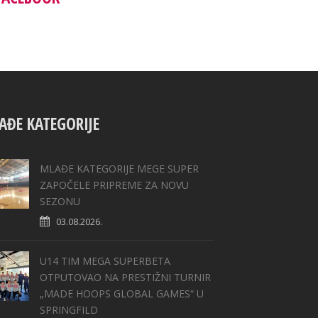
AĐE KATEGORIJE
MLAĐE KATEGORIJE MEGE SUPER
ZAPOČELE PRIPREME ZA NOVU
SEZONU
03.08.2026.
U14 TIM MEGA SUPERBETA
OTPUTOVAO NA PRESTIŽNI TURNIR
„MADE HOOPS GLOBAL GAMES“ U
SPRINGFILD