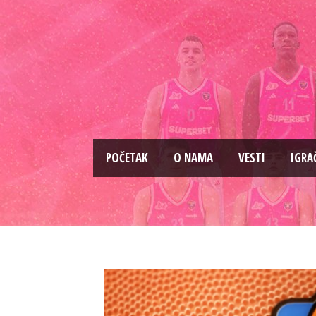
PОČETAK
O NAMA
VESTI
IGRA