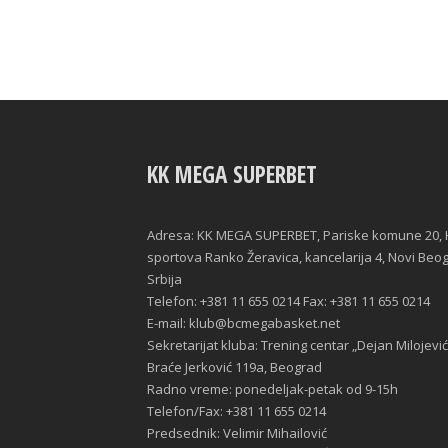
KK MEGA SUPERBET
Adresa: KK MEGA SUPERBET, Pariske komune 20, 
sportova Ranko Žeravica, kancelarija 4, Novi Beo
Srbija
Telefon: +381 11 655 0214 Fax: +381 11 655 0214
E-mail: klub@bcmegabasket.net
Sekretarijat kluba: Trening centar „Dejan Milojević
Braće Jerković 119a, Beograd
Radno vreme: ponedeljak-petak od 9-15h
Telefon/Fax: +381 11 655 0214
Predsednik: Velimir Mihailović