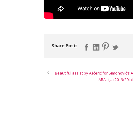
Share Post:
Beautiful assist by Ašćerić for Simonović’s 
ABA Liga 2019/20 hi