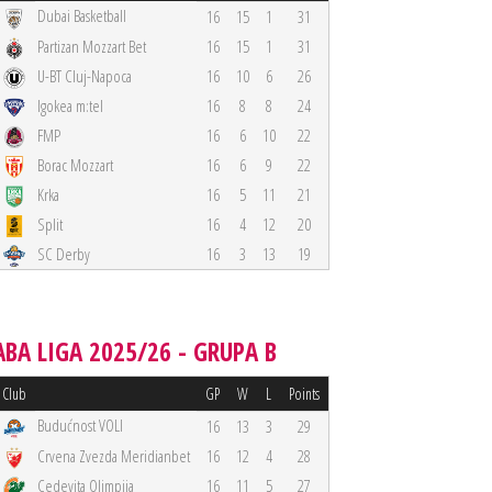
Dubai Basketball
16
15
1
31
Partizan Mozzart Bet
16
15
1
31
U-BT Cluj-Napoca
16
10
6
26
Igokea m:tel
16
8
8
24
FMP
16
6
10
22
Borac Mozzart
16
6
9
22
Krka
16
5
11
21
Split
16
4
12
20
SC Derby
16
3
13
19
ABA LIGA 2025/26 - GRUPA B
Club
GP
W
L
Points
Budućnost VOLI
16
13
3
29
Crvena Zvezda Meridianbet
16
12
4
28
Cedevita Olimpija
16
11
5
27