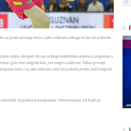
10
da uz pravi pristup meču i jaku odbranu Mega može do pobede
zgodnu ekipu. Verujem da nas očekuje kvalitetnija utakmica, pogotovo u
renu i gde smo odigrali loše, pre svega u odbrani. Takva igra nije
ristupom meču i uz jako odbranu doći do pobede protiv Zadra koja bi
 takmičiti za poklone kompanije Tehnomanija, od kojih je