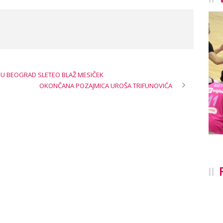
, U BEOGRAD SLETEO BLAŽ MESIČEK
OKONČANA POZAJMICA UROŠA TRIFUNOVIĆA