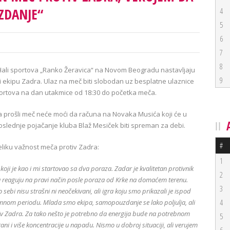
ZDANJE“
4
5
6
7
8
ali sportova „Ranko Žeravica“ na Novom Beogradu nastavljaju
9
ti ekipu Zadra. Ulaz na meč biti slobodan uz besplatne ulaznice
portova na dan utakmice od 18:30 do početka meča.
prošli meč neće moći da računa na Novaka Musića koji će u
slednje pojačanje kluba Blaž Mesiček biti spreman za debi.
#
liku važnost meča protiv Zadra:
1
oji je kao i mi startovao sa dva poraza. Zadar je kvalitetan protivnik
2
 da reaguju na pravi način posle poraza od Krke na domaćem terenu.
3
sebi nisu strašni ni neočekivani, ali igra koju smo prikazali je ispod
4
premnom periodu. Mlada smo ekipa, samopouzdanje se lako poljulja, ali
v Zadra. Za tako nešto je potrebno da energija bude na potrebnom
5
ni i više koncentracije u napadu. Nismo u dobroj situaciji, ali verujem