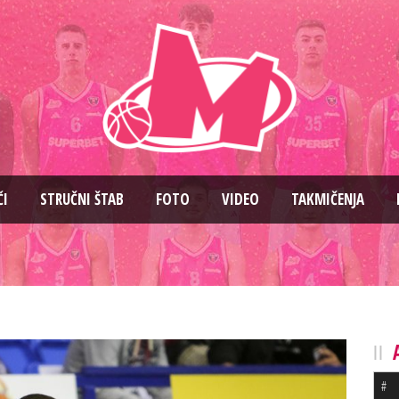
ČI
STRUČNI ŠTAB
FOTO
VIDEO
TAKMIČENJA
#