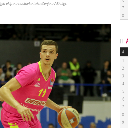
6
la ekipu u nastavku takmičenja u ABA ligi,
7
8
#
1
2
3
4
5
6
7
8
9