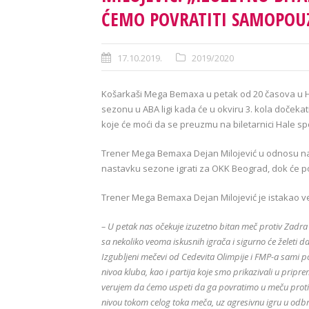
ĆEMO POVRATITI SAMOPOU
17.10.2019.
2019/2020
Košarkaši Mega Bemaxa u petak od 20 časova u H
sezonu u ABA ligi kada će u okviru 3. kola dočeka
koje će moći da se preuzmu na biletarnici Hale s
Trener Mega Bemaxa Dejan Milojević u odnosu na 
nastavku sezone igrati za OKK Beograd, dok će po
Trener Mega Bemaxa Dejan Milojević je istakao ve
– U petak nas očekuje izuzetno bitan meč protiv Zadra k
sa nekoliko veoma iskusnih igrača i sigurno će želeti
Izgubljeni mečevi od Cedevita Olimpije i FMP-a sami po 
nivoa kluba, kao i partija koje smo prikazivali u pri
verujem da ćemo uspeti da ga povratimo u meču proti
nivou tokom celog toka meča, uz agresivnu igru u odbra