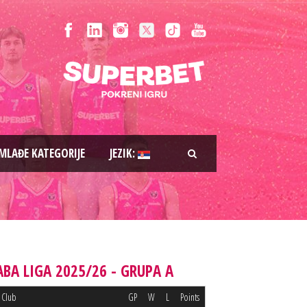
MLAĐE KATEGORIJE
JEZIK:
ABA LIGA 2025/26 - GRUPA A
Club
GP
W
L
Points