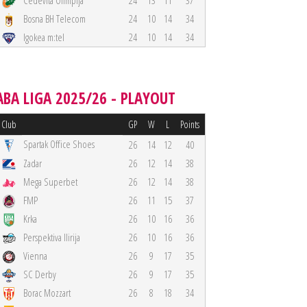
Cedevita Olimpija
24
13
11
37
Bosna BH Telecom
24
10
14
34
Igokea m:tel
24
10
14
34
ABA LIGA 2025/26 - PLAYOUT
Club
GP
W
L
Points
Spartak Office Shoes
26
14
12
40
Zadar
26
12
14
38
Mega Superbet
26
12
14
38
FMP
26
11
15
37
Krka
26
10
16
36
Perspektiva Ilirija
26
10
16
36
Vienna
26
9
17
35
SC Derby
26
9
17
35
Borac Mozzart
26
8
18
34