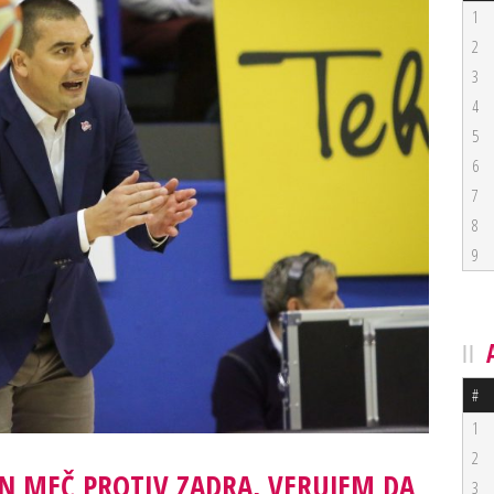
1
2
3
4
5
6
7
8
9
#
1
2
AN MEČ PROTIV ZADRA, VERUJEM DA
3