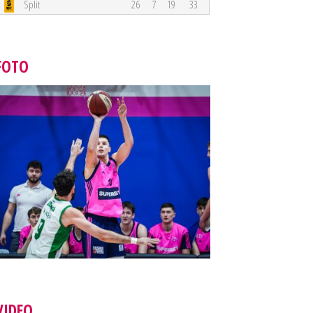
Split
26
7
19
33
FOTO
VIDEO