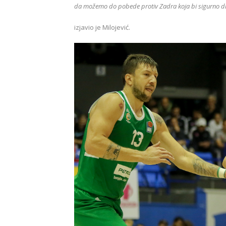
da možemo do pobede protiv Zadra koja bi sigurno dig
izjavio je Milojević.