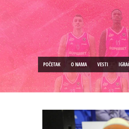
PОČETAK
O NAMA
VESTI
IGRA