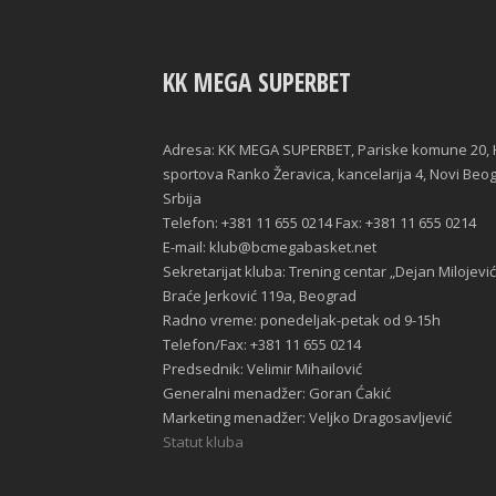
KK MEGA SUPERBET
Adresa: KK MEGA SUPERBET, Pariske komune 20, 
sportova Ranko Žeravica, kancelarija 4, Novi Beo
Srbija
Telefon: +381 11 655 0214 Fax: +381 11 655 0214
E-mail: klub@bcmegabasket.net
Sekretarijat kluba: Trening centar „Dejan Milojević
Braće Jerković 119a, Beograd
Radno vreme: ponedeljak-petak od 9-15h
Telefon/Fax: +381 11 655 0214
Predsednik: Velimir Mihailović
Generalni menadžer: Goran Ćakić
Marketing menadžer: Veljko Dragosavljević
Statut kluba