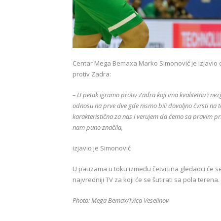
Centar Mega Bemaxa Marko Simonović je izjavio 
protiv Zadra:
– U petak igramo protiv Zadra koji ima kvalitetnu i ne
odnosu na prve dve gde nismo bili dovoljno čvrsti na te
karakteristična za nas i verujem da ćemo sa pravim p
nam puno značila,
izjavio je Simonović
U pauzama u toku između četvrtina gledaoci će se
najvredniji TV za koji će se šutirati sa pola terena.
Photo: Mega Bemax/Ivica Veselinov