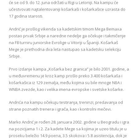
će se od 9. do 12. juna održati u Rigi u Letoniji. Na kampu će
učestvovati najtalentovaniji košarkaši i košarkašice uzrasta do
17 godina starosti.
Andrić je prošlog vikenda sa kadetskim timom Mega Bemaxa
postao prvak Srbije a naredne nedelje ga očekuje i takmičenje
na F8 turniru juniorske Evrolige u Vitoriji u Španiji. Košarkaš
Mege je prethodna dva leta nastupao sa kadetsku selekciju
Srbije.
Prvo izdanje kampa „Košarka bez granica“ je bilo 2001. godine, a
u međuvremenu je kroz kamp prošlo preko 3.400 košarkaša i
košarkašica iz 129 zemalja, među kojima su bile mnoge NBA i
WNBA zvezde, kao i velika imena evropske i svetske košarke.
Andrića na kampu očekuju testiranja, treninzi, predavanja od
strane poznatih trenera i igrača, kao i kontrolni mečevi.
Marko Andrić je rođen 28. januara 2002. godine u Beogradu i igra
na pozicijama 1 i 2. Za kadete Mege sa kojima je uzeo titulu je u
proseku beležio 14.9 poena, 3.5 skokova i 5.8 asistencija, dok je