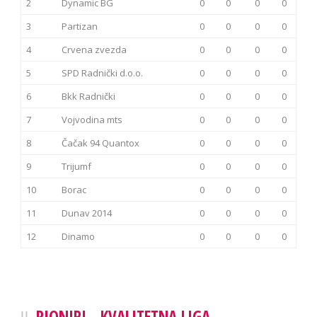
2
Dynamic BG
0
0
0
0
3
Partizan
0
0
0
0
4
Crvena zvezda
0
0
0
0
5
SPD Radnički d.o.o.
0
0
0
0
6
Bkk Radnički
0
0
0
0
7
Vojvodina mts
0
0
0
0
8
Čačak 94 Quantox
0
0
0
0
9
Trijumf
0
0
0
0
10
Borac
0
0
0
0
11
Dunav 2014
0
0
0
0
12
Dinamo
0
0
0
0
PIONIRI - KVALITETNA LIGA