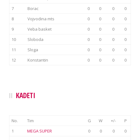
7
Borac
0
0
0
0
8
Vojvodina mts
0
0
0
0
9
Veba basket
0
0
0
0
10
Sloboda
0
0
0
0
11
Sloga
0
0
0
0
12
Konstantin
0
0
0
0
KADETI
No.
Tim
G
W
+/-
P
1
MEGA SUPER
0
0
0
0