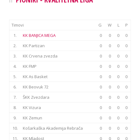
Timovi
G
W
L
P
1.
KK BANJICA MEGA
0
0
0
0
2.
KK Partizan
0
0
0
0
3.
KK Crvena zvezda
0
0
0
0
4.
KK FMP
0
0
0
0
5.
KK As Basket
0
0
0
0
6.
KK Beovuk 72
0
0
0
0
7.
ŠKK Zvezdara
0
0
0
0
8.
KK Vizura
0
0
0
0
9.
KK Zemun
0
0
0
0
10.
Košarkaška Akademija Rebrača
0
0
0
0
11.
KK Mladost
0
0
0
0