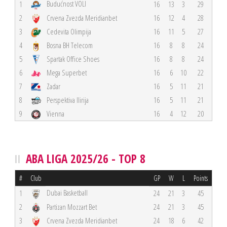
Budućnost VOLI
1
16
13
3
29
2
Crvena Zvezda Meridianbet
16
12
4
28
3
Cedevita Olimpija
16
11
5
27
4
Bosna BH Telecom
16
8
8
24
5
Spartak Office Shoes
16
8
8
24
6
Mega Superbet
16
6
10
22
7
Zadar
16
5
11
21
8
Perspektiva Ilirija
16
5
11
21
9
Vienna
16
4
12
20
ABA LIGA 2025/26 - TOP 8
#
Club
GP
W
L
Points
Dubai Basketball
1
24
21
3
45
2
Partizan Mozzart Bet
24
21
3
45
3
Crvena Zvezda Meridianbet
24
18
6
42