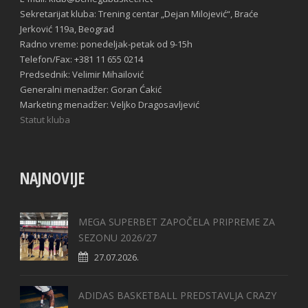
Sekretarijat kluba: Trening centar „Dejan Milojević“, Braće
Jerković 119a, Beograd
Radno vreme: ponedeljak-petak od 9-15h
Telefon/Fax: +381 11 655 0214
Predsednik: Velimir Mihailović
Generalni menadžer: Goran Ćakić
Marketing menadžer: Veljko Dragosavljević
Statut kluba
NAJNOVIJE
MEGA SUPERBET ZAPOČELA PRIPREME ZA
SEZONU 2026/27
27.07.2026.
ADIDAS BASKETBALL PREDSTAVLJA CRAZY