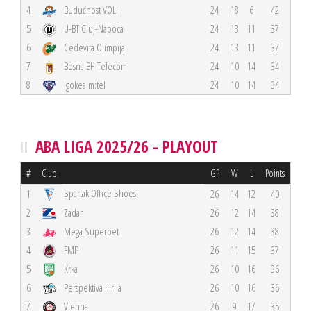
4
Budućnost VOLI
24
18
6
42
5
U-BT Cluj-Napoca
24
13
11
37
6
Cedevita Olimpija
24
13
11
37
7
Bosna BH Telecom
24
10
14
34
8
Igokea m:tel
24
10
14
34
ABA LIGA 2025/26 - PLAYOUT
#
Club
GP
W
L
Points
Spartak Office Shoes
1
26
14
12
40
2
Zadar
26
12
14
38
3
Mega Superbet
26
12
14
38
4
FMP
26
11
15
37
5
Krka
26
10
16
36
6
Perspektiva Ilirija
26
10
16
36
7
Vienna
26
9
17
35