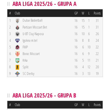
ABA LIGA 2025/26 - GRUPA A
#
Club
GP
W
L
Points
Dubai Basketball
1
16
15
1
31
2
Partizan Mozzart Bet
16
15
1
31
3
U-BT Cluj-Napoca
16
10
6
26
4
Igokea m:tel
16
8
8
24
5
FMP
16
6
10
22
6
Borac Mozzart
16
6
9
22
7
Krka
16
5
11
21
8
Split
16
4
12
20
9
SC Derby
16
3
13
19
ABA LIGA 2025/26 - GRUPA B
#
Club
GP
W
L
Points