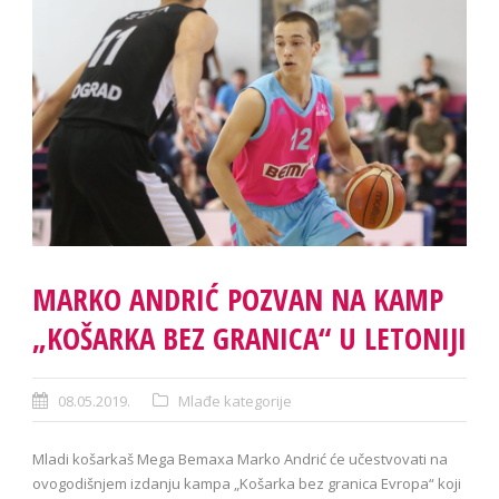
MARKO ANDRIĆ POZVAN NA KAMP
„KOŠARKA BEZ GRANICA“ U LETONIJI
08.05.2019.
Mlađe kategorije
Mladi košarkaš Mega Bemaxa Marko Andrić će učestvovati na
ovogodišnjem izdanju kampa „Košarka bez granica Evropa“ koji