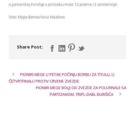
u juniorskoj Evroligi u proseku imao 12 poena i 2 asistencije.
Foto: Mega Bemax/Ivica Veselinov
Share Post:
PIONIRI MEGE U PETAK POČINJU BORBU ZA TITULU, U
ČETVRTFINALU PROTIV CRVENE ZVEZDE
PIONIRI MEGE BOLJI OD ZVEZDE ZA POLUFINALE SA
PARTIZANOM, TRIPL-DABL ĐURIŠIĆA