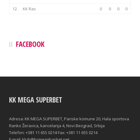
12.
KK Ras
0
0
0
0
FACEBOOK
KK MEGA SUPERBET
Adresa: KK MEGA SUPERBET, Pariske komune 20, Hala sportova
Ranko Žeravica, kancelarija 4, Novi Beograd, Srbija
Telefon: +381 11 655 0214 Fax: +381 11 655 0214
E-mail: klub@bcmegabasket.net