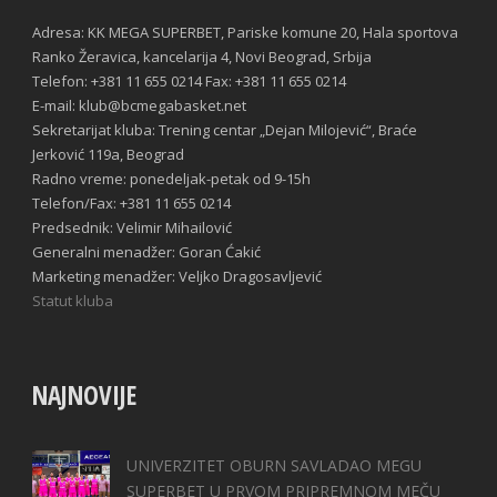
Adresa: KK MEGA SUPERBET, Pariske komune 20, Hala sportova
Ranko Žeravica, kancelarija 4, Novi Beograd, Srbija
Telefon: +381 11 655 0214 Fax: +381 11 655 0214
E-mail: klub@bcmegabasket.net
Sekretarijat kluba: Trening centar „Dejan Milojević“, Braće
Jerković 119a, Beograd
Radno vreme: ponedeljak-petak od 9-15h
Telefon/Fax: +381 11 655 0214
Predsednik: Velimir Mihailović
Generalni menadžer: Goran Ćakić
Marketing menadžer: Veljko Dragosavljević
Statut kluba
NAJNOVIJE
UNIVERZITET OBURN SAVLADAO MEGU
SUPERBET U PRVOM PRIPREMNOM MEČU