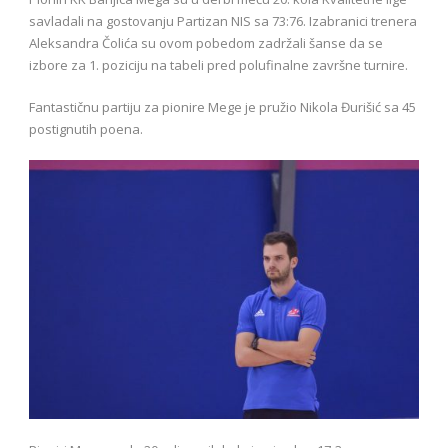
savladali na gostovanju Partizan NIS sa 73:76. Izabranici trenera
Aleksandra Čolića su ovom pobedom zadržali šanse da se
izbore za 1. poziciju na tabeli pred polufinalne završne turnire.
Fantastičnu partiju za pionire Mege je pružio Nikola Đurišić sa 45
postignutih poena.