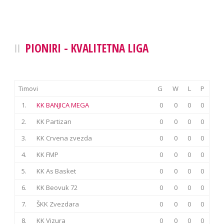
PIONIRI - KVALITETNA LIGA
Timovi
G
W
L
P
1.
KK BANJICA MEGA
0
0
0
0
2.
KK Partizan
0
0
0
0
3.
KK Crvena zvezda
0
0
0
0
4.
KK FMP
0
0
0
0
5.
KK As Basket
0
0
0
0
6.
KK Beovuk 72
0
0
0
0
7.
ŠKK Zvezdara
0
0
0
0
8.
KK Vizura
0
0
0
0