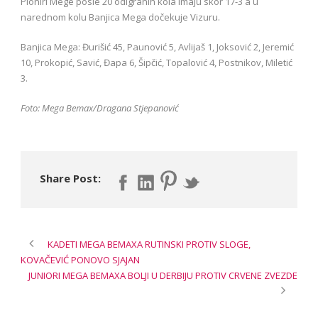
Pioniri Mege posle 20 odigranih kola imaju skor 17-3 a u
narednom kolu Banjica Mega dočekuje Vizuru.
Banjica Mega: Đurišić 45, Paunović 5, Avlijaš 1, Joksović 2, Jeremić
10, Prokopić, Savić, Đapa 6, Šipčić, Topalović 4, Postnikov, Miletić
3.
Foto: Mega Bemax/Dragana Stjepanović
Share Post:
KADETI MEGA BEMAXA RUTINSKI PROTIV SLOGE,
KOVAČEVIĆ PONOVO SJAJAN
JUNIORI MEGA BEMAXA BOLJI U DERBIJU PROTIV CRVENE ZVEZDE