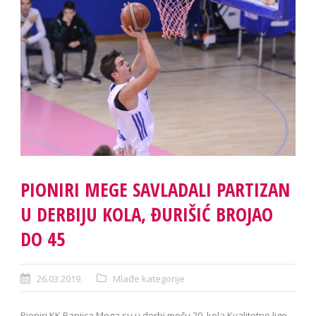
PIONIRI MEGE SAVLADALI PARTIZAN
U DERBIJU KOLA, ĐURIŠIĆ BROJAO
DO 45
26.03.2019.
Mlađe kategorije
Pioniri KK Banjica Mega su u derbi meču 20. kola Kvalitetne lige