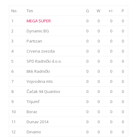
No.
Tim
G
W
+/-
P
1
MEGA SUPER
0
0
0
0
2
Dynamic BG
0
0
0
0
3
Partizan
0
0
0
0
4
Crvena zvezda
0
0
0
0
5
SPD Radnički d.o.o.
0
0
0
0
6
Bkk Radnički
0
0
0
0
7
Vojvodina mts
0
0
0
0
8
Čačak 94 Quantox
0
0
0
0
9
Trijumf
0
0
0
0
10
Borac
0
0
0
0
11
Dunav 2014
0
0
0
0
12
Dinamo
0
0
0
0