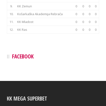
9.
KK Zemun
0
0
0
0
10.
Košarkaška Akademija Rebrača
0
0
0
0
11.
KK Mladost
0
0
0
0
12.
KK Ras
0
0
0
0
FACEBOOK
KK MEGA SUPERBET