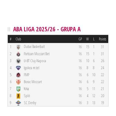
ABA LIGA 2025/26 - GRUPA A
#
Club
GP
W
L
Points
Dubai Basketball
1
16
15
1
31
2
Partizan Mozzart Bet
16
15
1
31
3
U-BT Cluj-Napoca
16
10
6
26
4
Igokea m:tel
16
8
8
24
5
FMP
16
6
10
22
6
Borac Mozzart
16
6
9
22
7
Krka
16
5
11
21
8
Split
16
4
12
20
9
SC Derby
16
3
13
19