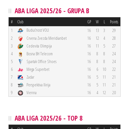
ABA LIGA 2025/26 - GRUPA B
#
Club
GP
W
L
Points
Budućnost VOLI
1
16
13
3
29
2
Crvena Zvezda Meridianbet
16
12
4
28
3
Cedevita Olimpija
16
11
5
27
4
Bosna BH Telecom
16
8
8
24
5
Spartak Office Shoes
16
8
8
24
6
Mega Superbet
16
6
10
22
7
Zadar
16
5
11
21
8
Perspektiva Ilirija
16
5
11
21
9
Vienna
16
4
12
20
ABA LIGA 2025/26 - TOP 8