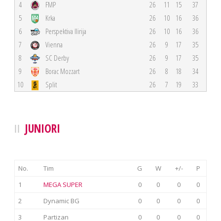
4
FMP
26
11
15
37
5
Krka
26
10
16
36
6
Perspektiva Ilirija
26
10
16
36
7
Vienna
26
9
17
35
8
SC Derby
26
9
17
35
9
Borac Mozzart
26
8
18
34
10
Split
26
7
19
33
JUNIORI
No.
Tim
G
W
+/-
P
1
MEGA SUPER
0
0
0
0
2
Dynamic BG
0
0
0
0
3
Partizan
0
0
0
0