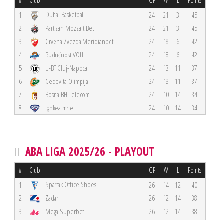
#
Club
GP
W
L
Points
Dubai Basketball
1
24
21
3
45
2
Partizan Mozzart Bet
24
21
3
45
3
Crvena Zvezda Meridianbet
24
18
6
42
4
Budućnost VOLI
24
18
6
42
5
U-BT Cluj-Napoca
24
13
11
37
6
Cedevita Olimpija
24
13
11
37
7
Bosna BH Telecom
24
10
14
34
8
Igokea m:tel
24
10
14
34
ABA LIGA 2025/26 - PLAYOUT
#
Club
GP
W
L
Points
Spartak Office Shoes
1
26
14
12
40
2
Zadar
26
12
14
38
3
Mega Superbet
26
12
14
38