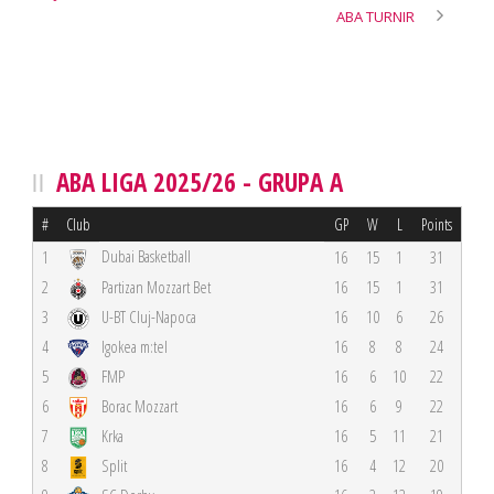
ABA TURNIR
ABA LIGA 2025/26 - GRUPA A
#
Club
GP
W
L
Points
Dubai Basketball
1
16
15
1
31
2
Partizan Mozzart Bet
16
15
1
31
3
U-BT Cluj-Napoca
16
10
6
26
4
Igokea m:tel
16
8
8
24
5
FMP
16
6
10
22
6
Borac Mozzart
16
6
9
22
7
Krka
16
5
11
21
8
Split
16
4
12
20