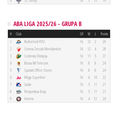
9
SC Derby
16
3
13
19
ABA LIGA 2025/26 - GRUPA B
#
Club
GP
W
L
Points
Budućnost VOLI
1
16
13
3
29
2
Crvena Zvezda Meridianbet
16
12
4
28
3
Cedevita Olimpija
16
11
5
27
4
Bosna BH Telecom
16
8
8
24
5
Spartak Office Shoes
16
8
8
24
6
Mega Superbet
16
6
10
22
7
Zadar
16
5
11
21
8
Perspektiva Ilirija
16
5
11
21
9
Vienna
16
4
12
20