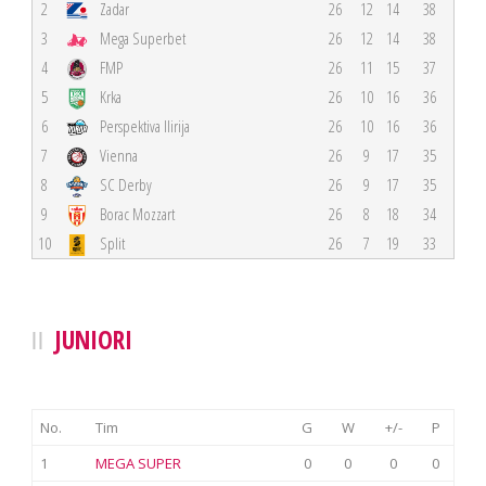
2
Zadar
26
12
14
38
3
Mega Superbet
26
12
14
38
4
FMP
26
11
15
37
5
Krka
26
10
16
36
6
Perspektiva Ilirija
26
10
16
36
7
Vienna
26
9
17
35
8
SC Derby
26
9
17
35
9
Borac Mozzart
26
8
18
34
10
Split
26
7
19
33
JUNIORI
No.
Tim
G
W
+/-
P
1
MEGA SUPER
0
0
0
0