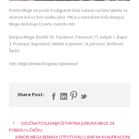
Pioniri Mege se posle 6 odigranih kola nalaze na čelu tabele sa
skorom 6-0 uz koš razliku plus 196 a u narednom kolu Banjica
Mega dočekuje Crvenu zvezdu mts
Banjica Mega: Đurišić 30, Topalović, Paunović 17, Avlijaš 1, Đapa
3, Prokopić, Bajrušević, Miletić 4, Jeremić 14, Joksović, Božilović,
Šipčić.
Foto: Mega Bemax/Dragana Stjepanović
Share Post:
ODLIČNA POSLEDNJA ČETVRTINA JUNIORA MEGE ZA
POBEDU U ČAČKU
JUNIORI MEGA BEMAXA OTPUTOVALI U BAR NA KVALIFIKACIONI