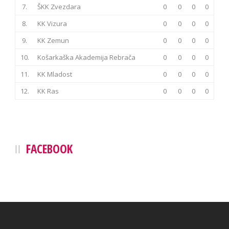
7.
ŠKK Zvezdara
0
0
0
0
8.
KK Vizura
0
0
0
0
9.
KK Zemun
0
0
0
0
10.
Košarkaška Akademija Rebrača
0
0
0
0
11.
KK Mladost
0
0
0
0
12.
KK Ras
0
0
0
0
FACEBOOK