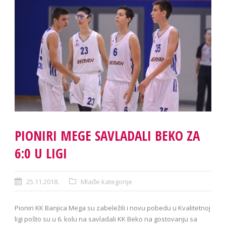
PIONIRI MEGE SAVLADALI BEKO ZA
6:0 U LIGI
25.11.2018.
Mlađe kategorije
Pioniri KK Banjica Mega su zabeležili i novu pobedu u Kvalitetnoj
ligi pošto su u 6. kolu na savladali KK Beko na gostovanju sa