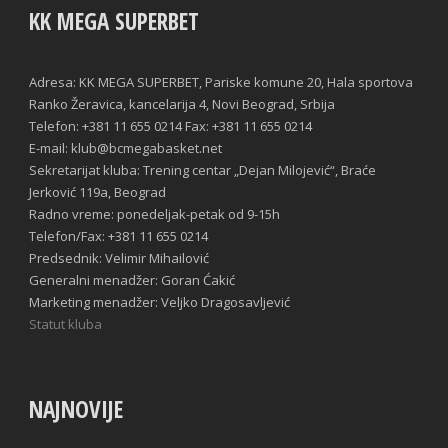
KK MEGA SUPERBET
Adresa: KK MEGA SUPERBET, Pariske komune 20, Hala sportova
Ranko Žeravica, kancelarija 4, Novi Beograd, Srbija
Telefon: +381 11 655 0214 Fax: +381 11 655 0214
E-mail: klub@bcmegabasket.net
Sekretarijat kluba: Trening centar „Dejan Milojević“, Braće
Jerković 119a, Beograd
Radno vreme: ponedeljak-petak od 9-15h
Telefon/Fax: +381 11 655 0214
Predsednik: Velimir Mihailović
Generalni menadžer: Goran Ćakić
Marketing menadžer: Veljko Dragosavljević
Statut kluba
NAJNOVIJE