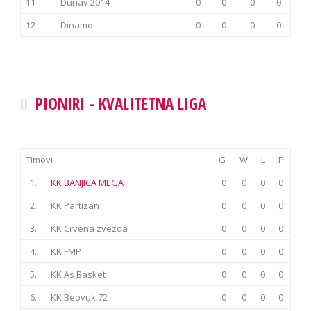
11
Dunav 2014
0
0
0
0
12
Dinamo
0
0
0
0
PIONIRI - KVALITETNA LIGA
Timovi
G
W
L
P
1.
KK BANJICA MEGA
0
0
0
0
2.
KK Partizan
0
0
0
0
3.
KK Crvena zvezda
0
0
0
0
4.
KK FMP
0
0
0
0
5.
KK As Basket
0
0
0
0
6.
KK Beovuk 72
0
0
0
0