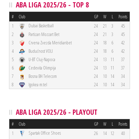
ABA LIGA 2025/26 - TOP 8
#
Club
GP
W
L
Points
Dubai Basketball
1
24
21
3
45
2
Partizan Mozzart Bet
24
21
3
45
3
Crvena Zvezda Meridianbet
24
18
6
42
4
Budućnost VOLI
24
18
6
42
5
U-BT Cluj-Napoca
24
13
11
37
6
Cedevita Olimpija
24
13
11
37
7
Bosna BH Telecom
24
10
14
34
8
Igokea m:tel
24
10
14
34
ABA LIGA 2025/26 - PLAYOUT
#
Club
GP
W
L
Points
Spartak Office Shoes
1
26
14
12
40