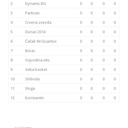
2
Dynamic BG
0
0
0
0
3
Partizan
0
0
0
0
4
Crvena zvezda
0
0
0
0
5
Dunav 2014
0
0
0
0
6
Čačak 94 Quantox
0
0
0
0
7
Borac
0
0
0
0
8
Vojvodina mts
0
0
0
0
9
Veba basket
0
0
0
0
10
Sloboda
0
0
0
0
11
Sloga
0
0
0
0
12
Konstantin
0
0
0
0