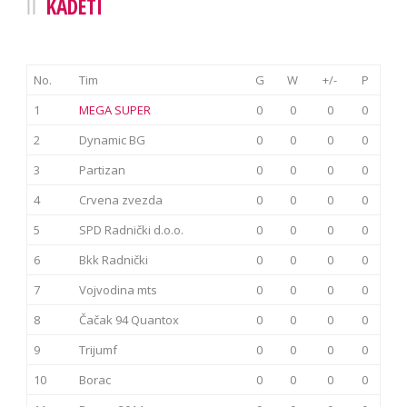
KADETI
No.
Tim
G
W
+/-
P
1
MEGA SUPER
0
0
0
0
2
Dynamic BG
0
0
0
0
3
Partizan
0
0
0
0
4
Crvena zvezda
0
0
0
0
5
SPD Radnički d.o.o.
0
0
0
0
6
Bkk Radnički
0
0
0
0
7
Vojvodina mts
0
0
0
0
8
Čačak 94 Quantox
0
0
0
0
9
Trijumf
0
0
0
0
10
Borac
0
0
0
0