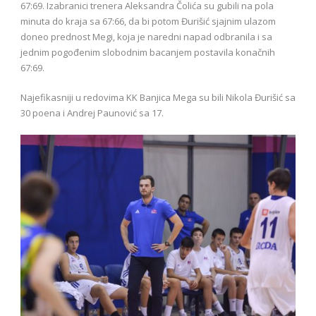
67:69. Izabranici trenera Aleksandra Čolića su gubili na pola
minuta do kraja sa 67:66, da bi potom Đurišić sjajnim ulazom
doneo prednost Megi, koja je naredni napad odbranila i sa
jednim pogođenim slobodnim bacanjem postavila konačnih
67:69.
Najefikasniji u redovima KK Banjica Mega su bili Nikola Đurišić sa
30 poena i Andrej Paunović sa 17.