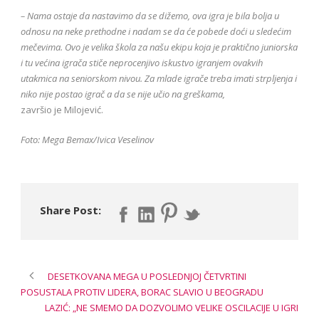
– Nama ostaje da nastavimo da se dižemo, ova igra je bila bolja u
odnosu na neke prethodne i nadam se da će pobede doći u sledećim
mečevima. Ovo je velika škola za našu ekipu koja je praktično juniorska
i tu većina igrača stiče neprocenjivo iskustvo igranjem ovakvih
utakmica na seniorskom nivou. Za mlade igrače treba imati strpljenja i
niko nije postao igrač a da se nije učio na greškama,
završio je Milojević.
Foto: Mega Bemax/Ivica Veselinov
Share Post:
DESETKOVANA MEGA U POSLEDNJOJ ČETVRTINI
POSUSTALA PROTIV LIDERA, BORAC SLAVIO U BEOGRADU
LAZIĆ: „NE SMEMO DA DOZVOLIMO VELIKE OSCILACIJE U IGRI