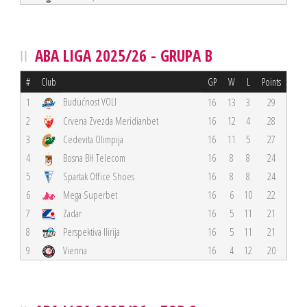
ABA LIGA 2025/26 - GRUPA B
#
Club
GP
W
L
Points
Budućnost VOLI
1
16
13
3
29
2
Crvena Zvezda Meridianbet
16
12
4
28
3
Cedevita Olimpija
16
11
5
27
4
Bosna BH Telecom
16
8
8
24
5
Spartak Office Shoes
16
8
8
24
6
Mega Superbet
16
6
10
22
7
Zadar
16
5
11
21
8
Perspektiva Ilirija
16
5
11
21
9
Vienna
16
4
12
20