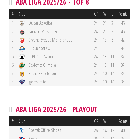
ABA LIGA 2025/26 - TOP 8
#
Club
GP
W
L
Points
Dubai Basketball
1
24
21
3
45
2
Partizan Mozzart Bet
24
21
3
45
3
Crvena Zvezda Meridianbet
24
18
6
42
4
Budućnost VOLI
24
18
6
42
5
U-BT Cluj-Napoca
24
13
11
37
6
Cedevita Olimpija
24
13
11
37
7
Bosna BH Telecom
24
10
14
34
8
Igokea m:tel
24
10
14
34
ABA LIGA 2025/26 - PLAYOUT
#
Club
GP
W
L
Points
Spartak Office Shoes
1
26
14
12
40
2
Zadar
26
12
14
38