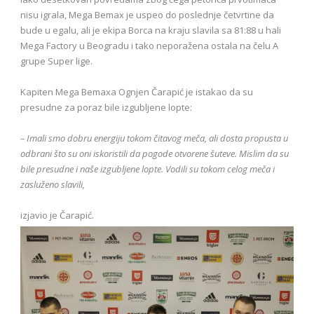
nisu igrala, Mega Bemax je uspeo do poslednje četvrtine da
bude u egalu, ali je ekipa Borca na kraju slavila sa 81:88 u hali
Mega Factory u Beogradu i tako neporažena ostala na čelu A
grupe Super lige.
Kapiten Mega Bemaxa Ognjen Čarapić je istakao da su
presudne za poraz bile izgubljene lopte:
– Imali smo dobru energiju tokom čitavog meča, ali dosta propusta u
odbrani što su oni iskoristili da pogode otvorene šuteve. Mislim da su
bile presudne i naše izgubljene lopte. Vodili su tokom celog meča i
zasluženo slavili,
izjavio je Čarapić.