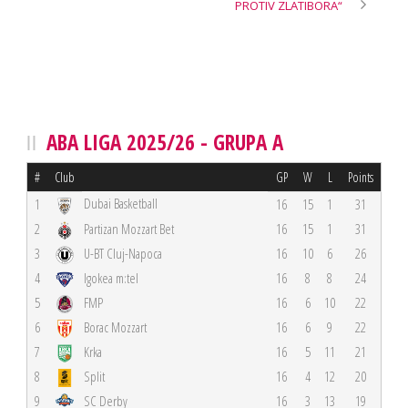
PROTIV ZLATIBORA“
ABA LIGA 2025/26 - GRUPA A
#
Club
GP
W
L
Points
Dubai Basketball
1
16
15
1
31
2
Partizan Mozzart Bet
16
15
1
31
3
U-BT Cluj-Napoca
16
10
6
26
4
Igokea m:tel
16
8
8
24
5
FMP
16
6
10
22
6
Borac Mozzart
16
6
9
22
7
Krka
16
5
11
21
8
Split
16
4
12
20
9
SC Derby
16
3
13
19