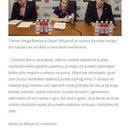
Trener Mega Bemaxa Dejan Milojević je izjavio da ekipi ostaje
da nastavi da se diže u narednim mečevima:
– Čestitam Borcu na pobedi. Iako ne možete nikada da budete
zadovoljni kada izgubite utakmicu, ja mogu da budem zadovoljan
koliko je to moguće u odnosu na poraz. Ekipa nije odustajala, igrali
smo čvrstu i kvalitetnu utakmicu protiv dobrog tima. U odnosu na
mladost koju imamo smo napravili dosta grešaka što nas je na kraju
koštalo pobede. Uspeli smo dva, tri puta čvrstom i agresivnom
odbranom da se vratimo u igru, bili smo u egalu, ali je Borac na kraju
svojim iskustvom uspeo da privede utakmicu na kraju i zasluženo da
slavi,
rekao je Milojević i nastavio: