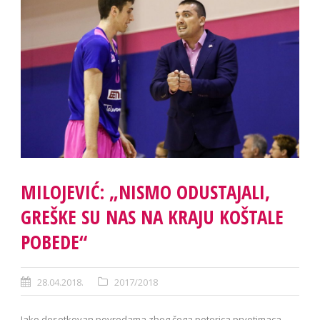
MILOJEVIĆ: „NISMO ODUSTAJALI,
GREŠKE SU NAS NA KRAJU KOŠTALE
POBEDE“
28.04.2018.
2017/2018
Iako desetkovan povredama zbog čega petorica prvotimaca