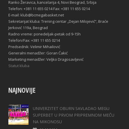
Ranko Žeravica, kancelarija 4, Novi Beograd, Srbija
Telefon: +381 11 655 0214 Fax: +381 11 655 0214
E-mail: klub@bcmegabasket.net
Sekretarijat kluba: Trening centar „Dejan Milojević“, Braće
Jerković 119a, Beograd
Radno vreme: ponedeljak-petak od 9-15h
Telefon/Fax: +381 11 655 0214
Predsednik: Velimir Mihailović
Generalni menadžer: Goran Ćakić
Marketing menadžer: Veljko Dragosavljević
Statut kluba
NAJNOVIJE
UNIVERZITET OBURN SAVLADAO MEGU
SUPERBET U PRVOM PRIPREMNOM MEČU
NA MIKONOSU