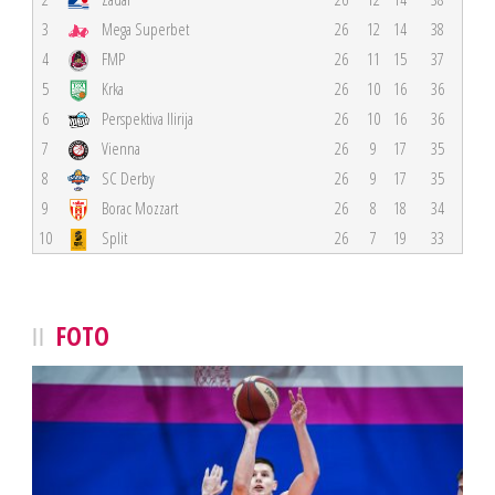
3
Mega Superbet
26
12
14
38
4
FMP
26
11
15
37
5
Krka
26
10
16
36
6
Perspektiva Ilirija
26
10
16
36
7
Vienna
26
9
17
35
8
SC Derby
26
9
17
35
9
Borac Mozzart
26
8
18
34
10
Split
26
7
19
33
FOTO