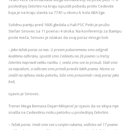
poslednjoj četvrtini na kraju ispustili pobedu protiv Cedevite
koja je na kraju slavila sa 77:81 u okviru 6. kola ABA lige.
Solidnu partiju pred 1600 gledala u hali PSC Pinki je pružio
Stefan Sinovec sa 11 poena i 4 skoka. Na konferenciji za štampu
posle meča, Sinovec je istakao da ovaj poraz mnogo boli:
– Jako težak poraz za nas. U prvom poluvremenu smo odigrali
kvalitenu odbranu, spustili smo Cedevitu na 26 poena i u trećoj
četvrtini napravili veliku razliku. I, onda smo sve to prosuli. Stali smo
sa napadom, a odbrani smo primili previše lakih poena. Nismo se
snašli na njihovu nisku petorku, loše smo preuzimali i ovaj poraz jako
boli,
izjavio je Sinovec.
Trener Mega Bemaxa Dejan Milojević je izjavio da se ekipa nije
snašla na Cedevitinu nisku petorku u poslednjoj četvrtini:
– Težak poraz. Imali smo sve u svojim rukama, vođstvo od 17 poena