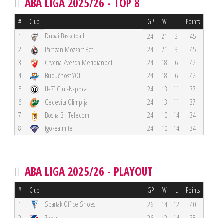
ABA LIGA 2025/26 - TOP 8
#
Club
GP
W
L
Points
Dubai Basketball
1
24
21
3
45
2
Partizan Mozzart Bet
24
21
3
45
3
Crvena Zvezda Meridianbet
24
18
6
42
4
Budućnost VOLI
24
18
6
42
5
U-BT Cluj-Napoca
24
13
11
37
6
Cedevita Olimpija
24
13
11
37
7
Bosna BH Telecom
24
10
14
34
8
Igokea m:tel
24
10
14
34
ABA LIGA 2025/26 - PLAYOUT
#
Club
GP
W
L
Points
Spartak Office Shoes
1
26
14
12
40
2
Zadar
26
12
14
38