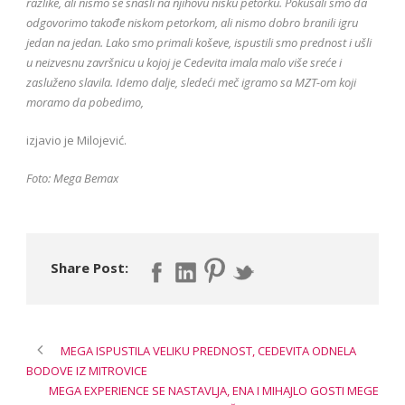
razlike, ali nismo se snašli na njihovu nisku petorku. Pokušali smo da
odgovorimo takođe niskom petorkom, ali nismo dobro branili igru
jedan na jedan. Lako smo primali koševe, ispustili smo prednost i ušli
u neizvesnu završnicu u kojoj je Cedevita imala malo više sreće i
zasluženo slavila. Idemo dalje, sledeći meč igramo sa MZT-om koji
moramo da pobedimo,
izjavio je Milojević.
Foto: Mega Bemax
Share Post:
MEGA ISPUSTILA VELIKU PREDNOST, CEDEVITA ODNELA
BODOVE IZ MITROVICE
MEGA EXPERIENCE SE NASTAVLJA, ENA I MIHAJLO GOSTI MEGE