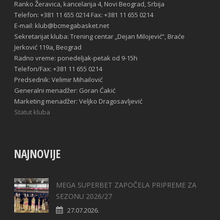
Ranko Žeravica, kancelarija 4, Novi Beograd, Srbija
Telefon: +381 11 655 0214 Fax: +381 11 655 0214
E-mail: klub@bcmegabasket.net
Sekretarijat kluba: Trening centar „Dejan Milojević“, Braće
Jerković 119a, Beograd
Radno vreme: ponedeljak-petak od 9-15h
Telefon/Fax: +381 11 655 0214
Predsednik: Velimir Mihailović
Generalni menadžer: Goran Ćakić
Marketing menadžer: Veljko Dragosavljević
Statut kluba
NAJNOVIJE
MEGA SUPERBET ZAPOČELA PRIPREME ZA
SEZONU 2026/27
27.07.2026.