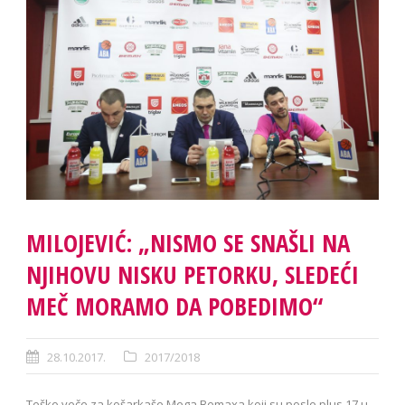
MILOJEVIĆ: „NISMO SE SNAŠLI NA
NJIHOVU NISKU PETORKU, SLEDEĆI
MEČ MORAMO DA POBEDIMO“
28.10.2017.
2017/2018
Teško veče za košarkaše Mega Bemaxa koji su posle plus 17 u