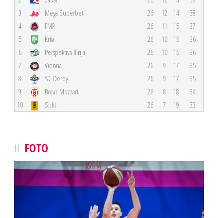
3
Mega Superbet
26
12
14
38
4
FMP
26
11
15
37
5
Krka
26
10
16
36
6
Perspektiva Ilirija
26
10
16
36
7
Vienna
26
9
17
35
8
SC Derby
26
9
17
35
9
Borac Mozzart
26
8
18
34
10
Split
26
7
19
33
FOTO