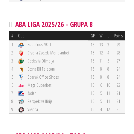
ABA LIGA 2025/26 - GRUPA B
#
Club
GP
W
L
Points
Budućnost VOLI
1
16
13
3
29
2
Crvena Zvezda Meridianbet
16
12
4
28
3
Cedevita Olimpija
16
11
5
27
4
Bosna BH Telecom
16
8
8
24
5
Spartak Office Shoes
16
8
8
24
6
Mega Superbet
16
6
10
22
7
Zadar
16
5
11
21
8
Perspektiva Ilirija
16
5
11
21
9
Vienna
16
4
12
20