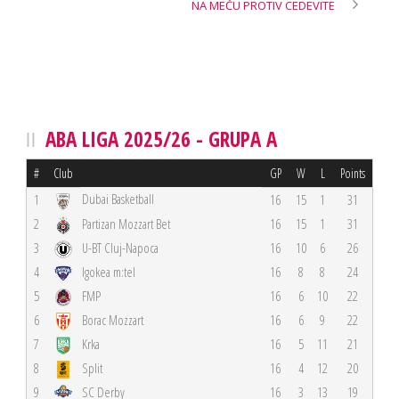
NA MEČU PROTIV CEDEVITE
ABA LIGA 2025/26 - GRUPA A
#
Club
GP
W
L
Points
Dubai Basketball
1
16
15
1
31
2
Partizan Mozzart Bet
16
15
1
31
3
U-BT Cluj-Napoca
16
10
6
26
4
Igokea m:tel
16
8
8
24
5
FMP
16
6
10
22
6
Borac Mozzart
16
6
9
22
7
Krka
16
5
11
21
8
Split
16
4
12
20
9
SC Derby
16
3
13
19