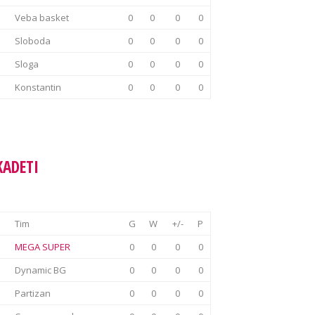
Veba basket
0
0
0
0
Sloboda
0
0
0
0
Sloga
0
0
0
0
Konstantin
0
0
0
0
KADETI
Tim
G
W
+/-
P
MEGA SUPER
0
0
0
0
Dynamic BG
0
0
0
0
Partizan
0
0
0
0