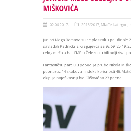
MIŠKOVIĆA
02.06.2017.
2016/2017
,
Mlađe kategorije
Juniori Mega Bemaxa su se plasirali u polufinale Z
savladali Radnički iz Kragujevca sa 92:69 (25:19, 2
celog meča u hali FMP u Železniku bili bolji rival p
Fantastičnu partiju u pobedi je pružio Nikola Mišk
poena) uz 14 skokova i indeks korisnosti 46. Matić
ekipi je najefikasniji bio Glišović sa 27 poena.