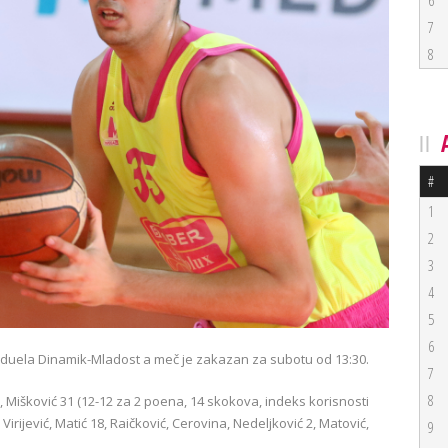
6
7
8
#
1
2
3
4
5
6
z duela Dinamik-Mladost a meč je zakazan za subotu od 13:30.
7
8
, Mišković 31 (12-12 za 2 poena, 14 skokova, indeks korisnosti
), Virijević, Matić 18, Raičković, Cerovina, Nedeljković 2, Matović,
9