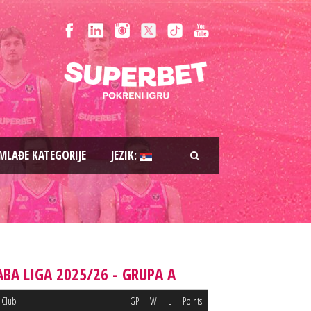
MLAĐE KATEGORIJE
JEZIK:
ABA LIGA 2025/26 - GRUPA A
Club
GP
W
L
Points