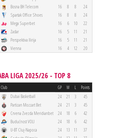
Bosna BH Telecom
16
8
8
24
Spartak Office Shoes
16
8
8
24
Mega Superbet
16
6
10
22
Zadar
16
5
11
21
Perspektiva Ilirija
16
5
11
21
Vienna
16
4
12
20
ABA LIGA 2025/26 - TOP 8
Club
GP
W
L
Points
Dubai Basketball
24
21
3
45
Partizan Mozzart Bet
24
21
3
45
Crvena Zvezda Meridianbet
24
18
6
42
Budućnost VOLI
24
18
6
42
U-BT Cluj-Napoca
24
13
11
37