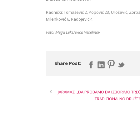
Radnički: Tomašević 2, Popović 23, Urošević, Zorbas 
Milenković 6, Radojević 4.
Foto: Mega Leks/Ivica Veselinov
Share Post:
JARAMAZ: „DA PROBAMO DA IZBORIMO TRE
TRADICIONALNO DRUŽENJ