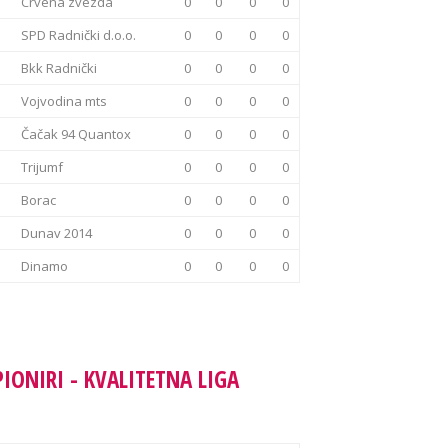
Crvena zvezda
0
0
0
0
SPD Radnički d.o.o.
0
0
0
0
Bkk Radnički
0
0
0
0
Vojvodina mts
0
0
0
0
Čačak 94 Quantox
0
0
0
0
Trijumf
0
0
0
0
Borac
0
0
0
0
Dunav 2014
0
0
0
0
Dinamo
0
0
0
0
PIONIRI - KVALITETNA LIGA