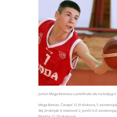
Juniori Mega Bemaxa u polufinalu idu na boljeg i
Mega Bemax: Čarapić 12 (9 skokova, 5 asistencija)
46), Drobnjak 9, Islamović 2, Jovičić 6 (5 asistencija
Bitadze 12 (10 skokova).