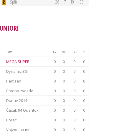
Split
26
7
19
33
JUNIORI
Tim
G
W
+/-
P
MEGA SUPER
0
0
0
0
Dynamic BG
0
0
0
0
Partizan
0
0
0
0
Crvena zvezda
0
0
0
0
Dunav 2014
0
0
0
0
Čačak 94 Quantox
0
0
0
0
Borac
0
0
0
0
Vojvodina mts
0
0
0
0