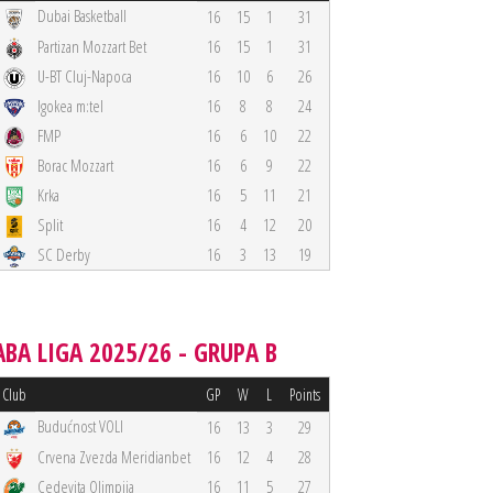
Dubai Basketball
16
15
1
31
Partizan Mozzart Bet
16
15
1
31
U-BT Cluj-Napoca
16
10
6
26
Igokea m:tel
16
8
8
24
FMP
16
6
10
22
Borac Mozzart
16
6
9
22
Krka
16
5
11
21
Split
16
4
12
20
SC Derby
16
3
13
19
ABA LIGA 2025/26 - GRUPA B
Club
GP
W
L
Points
Budućnost VOLI
16
13
3
29
Crvena Zvezda Meridianbet
16
12
4
28
Cedevita Olimpija
16
11
5
27