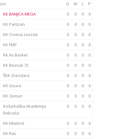
ovi
G
W
L
P
KK BANJICA MEGA
0
0
0
0
KK Partizan
0
0
0
0
KK Crvena zvezda
0
0
0
0
KK FMP
0
0
0
0
KK As Basket
0
0
0
0
KK Beovuk 72
0
0
0
0
ŠKK Zvezdara
0
0
0
0
KK Vizura
0
0
0
0
KK Zemun
0
0
0
0
Košarkaška Akademija
0
0
0
0
Rebrača
KK Mladost
0
0
0
0
KK Ras
0
0
0
0