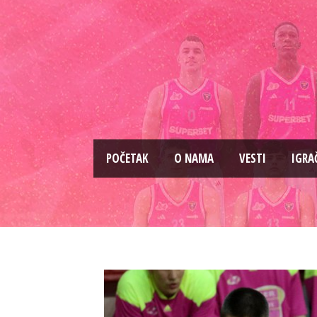
PОČETAK
O NAMA
VESTI
IGRA