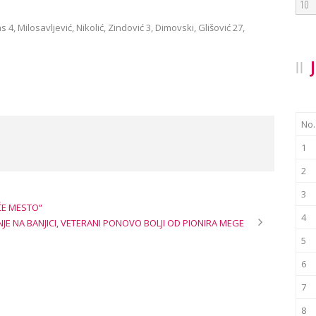
10
4, Milosavljević, Nikolić, Zindović 3, Dimovski, Glišović 27,
No.
1
2
3
ĆE MESTO“
4
E NA BANJICI, VETERANI PONOVO BOLJI OD PIONIRA MEGE
5
6
7
8