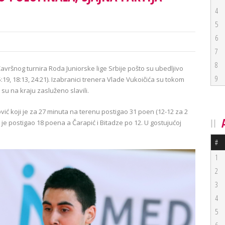
4
5
6
7
8
avršnog turnira Roda Juniorske lige Srbije pošto su ubedljivo
9
5:19, 18:13, 24:21). Izabranici trenera Vlade Vukoičića su tokom
a su na kraju zasluženo slavili.
ović koji je za 27 minuta na terenu postigao 31 poen (12-12 za 2
 je postigao 18 poena a Čarapić i Bitadze po 12. U gostujućoj
#
1
2
3
4
5