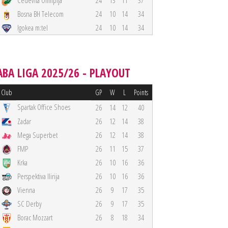
Cedevita Olimpija
24
13
11
37
Bosna BH Telecom
24
10
14
34
Igokea m:tel
24
10
14
34
ABA LIGA 2025/26 - PLAYOUT
Club
GP
W
L
Points
Spartak Office Shoes
26
14
12
40
Zadar
26
12
14
38
Mega Superbet
26
12
14
38
FMP
26
11
15
37
Krka
26
10
16
36
Perspektiva Ilirija
26
10
16
36
Vienna
26
9
17
35
SC Derby
26
9
17
35
Borac Mozzart
26
8
18
34