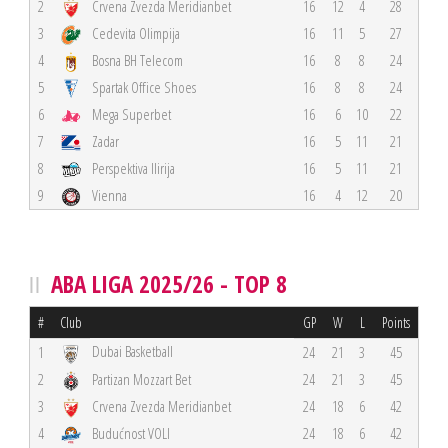
2
Crvena Zvezda Meridianbet
16
12
4
28
3
Cedevita Olimpija
16
11
5
27
4
Bosna BH Telecom
16
8
8
24
5
Spartak Office Shoes
16
8
8
24
6
Mega Superbet
16
6
10
22
7
Zadar
16
5
11
21
8
Perspektiva Ilirija
16
5
11
21
9
Vienna
16
4
12
20
ABA LIGA 2025/26 - TOP 8
#
Club
GP
W
L
Points
Dubai Basketball
1
24
21
3
45
2
Partizan Mozzart Bet
24
21
3
45
3
Crvena Zvezda Meridianbet
24
18
6
42
4
Budućnost VOLI
24
18
6
42