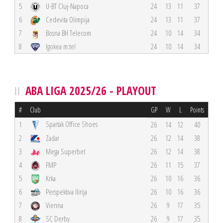
5
U-BT Cluj-Napoca
24
13
11
37
6
Cedevita Olimpija
24
13
11
37
7
Bosna BH Telecom
24
10
14
34
8
Igokea m:tel
24
10
14
34
ABA LIGA 2025/26 - PLAYOUT
#
Club
GP
W
L
Points
Spartak Office Shoes
1
26
14
12
40
2
Zadar
26
12
14
38
3
Mega Superbet
26
12
14
38
4
FMP
26
11
15
37
5
Krka
26
10
16
36
6
Perspektiva Ilirija
26
10
16
36
7
Vienna
26
9
17
35
8
SC Derby
26
9
17
35