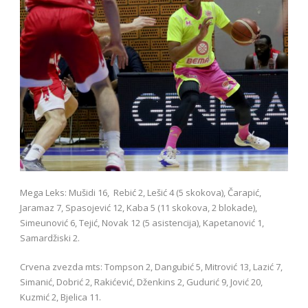
Mega Leks: Mušidi 16, Rebić 2, Lešić 4 (5 skokova), Čarapić,
Jaramaz 7, Spasojević 12, Kaba 5 (11 skokova, 2 blokade),
Simeunović 6, Tejić, Novak 12 (5 asistencija), Kapetanović 1,
Samardžiski 2.
Crvena zvezda mts: Tompson 2, Dangubić 5, Mitrović 13, Lazić 7,
Simanić, Dobrić 2, Rakićević, Dženkins 2, Gudurić 9, Jović 20,
Kuzmić 2, Bjelica 11.