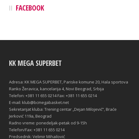
FACEBOOK
KK MEGA SUPERBET
Adresa: KK MEGA SUPERBET, Pariske komune 20, Hala sportova
Ranko Žeravica, kancelarija 4, Novi Beograd, Srbija
Telefon: +381 11 655 0214 Fax: +381 11 655 0214
E-mail: klub@bcmegabasket.net
Sekretarijat kluba: Trening centar „Dejan Milojević“, Braće
Jerković 119a, Beograd
Radno vreme: ponedeljak-petak od 9-15h
Telefon/Fax: +381 11 655 0214
Predsednik: Velimir Mihailović