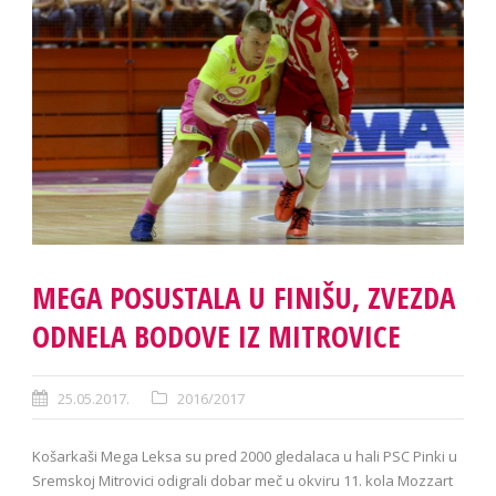
MEGA POSUSTALA U FINIŠU, ZVEZDA
ODNELA BODOVE IZ MITROVICE
25.05.2017.
2016/2017
Košarkaši Mega Leksa su pred 2000 gledalaca u hali PSC Pinki u
Sremskoj Mitrovici odigrali dobar meč u okviru 11. kola Mozzart