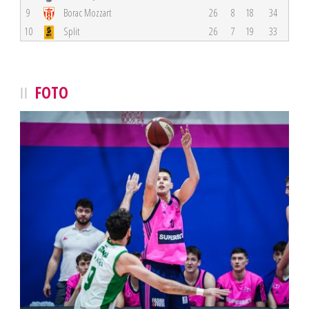
9
Borac Mozzart
26
8
18
34
10
Split
26
7
19
33
FOTO