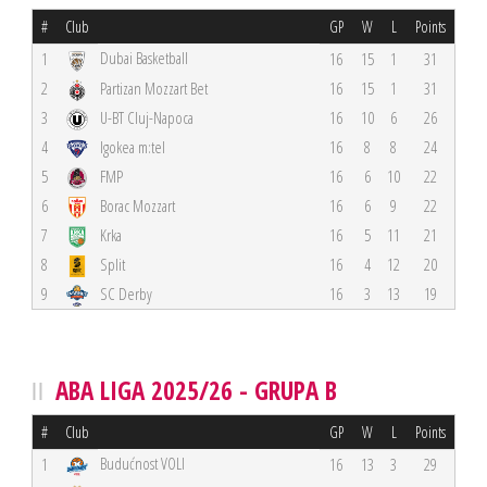
#
Club
GP
W
L
Points
Dubai Basketball
1
16
15
1
31
2
Partizan Mozzart Bet
16
15
1
31
3
U-BT Cluj-Napoca
16
10
6
26
4
Igokea m:tel
16
8
8
24
5
FMP
16
6
10
22
6
Borac Mozzart
16
6
9
22
7
Krka
16
5
11
21
8
Split
16
4
12
20
9
SC Derby
16
3
13
19
ABA LIGA 2025/26 - GRUPA B
#
Club
GP
W
L
Points
Budućnost VOLI
1
16
13
3
29