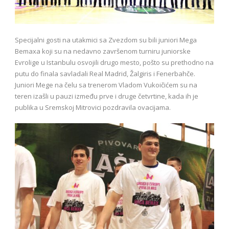
Specijalni gosti na utakmici sa Zvezdom su bili juniori Mega
Bemaxa koji su na nedavno završenom turniru juniorske
Evrolige u Istanbulu osvojili drugo mesto, pošto su prethodno na
putu do finala savladali Real Madrid, Žalgiris i Fenerbahče.
Juniori Mege na čelu sa trenerom Vladom Vukoičićem su na
teren izašli u pauzi između prve i druge četvrtine, kada ih je
publika u Sremskoj Mitrovici pozdravila ovacijama.