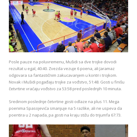
Posle pauze na poluvremenu, Mušidi sa dve trojke dovodi
rezultat u egal, 40:40. Zvezda vezuje 6 poena, ali Jaramaz
odgovara sa fantastičnim zakucavanjem u kontri i trojkom.
Novak i Mušidi pogađaju trojke za vođstvo, 51:48. Gosti u finišu
četvrtine vraćaju vođstvo za 53:58 pred poslednjih 10 minuta.
Sredinom poslednje četvrtine gosti odlaze na plus 11. Mega
poenima Spasojevića smanjuje na 5 razlike, ali ne uspeva da
poentira u 2 napada, pa gosti na kraju stižu do trijumfa 67:73.