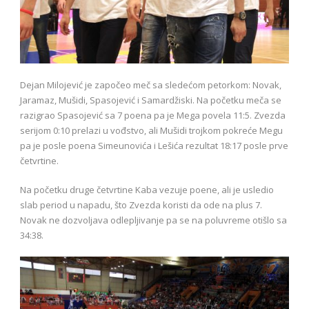
Dejan Milojević je započeo meč sa sledećom petorkom: Novak,
Jaramaz, Mušidi, Spasojević i Samardžiski. Na početku meča se
razigrao Spasojević sa 7 poena pa je Mega povela 11:5. Zvezda
serijom 0:10 prelazi u vođstvo, ali Mušidi trojkom pokreće Megu
pa je posle poena Simeunovića i Lešića rezultat 18:17 posle prve
četvrtine.
Na početku druge četvrtine Kaba vezuje poene, ali je usledio
slab period u napadu, što Zvezda koristi da ode na plus 7.
Novak ne dozvoljava odlepljivanje pa se na poluvreme otišlo sa
34:38.