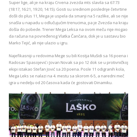
Super lige, ali je na kraju Crvena zvezda mts slavila sa 67:73
(18:17, 16:21, 19:20, 14:15). Gosti su sredinom poslednje četvrtine
došli do plus 11, Mega je uspela da smanji na 5 razlike, ali se nije
snašla u napadu u odlučujućim trenucima, pa je Zvezda na kraju
došla do pobede. Trener Mega Leksa na ovom meču nije mogao
da računa na povređenog Vlatka Čančara, dok je u sastavu bio
Marko Tejić, ali nije ulazio u igru.
Najefikasniji u redovima Mege su bili Kostja Mušidi sa 16 poena i
Radosav Spasojević i Jovan Novak sa po 12 dok se u protivničkoj
ekipi istakao Stefan Jović sa 20 poena. Posle 11 odigranih kola,
Mega Leks se nalazi na 4. mestu sa skorom 6-5, a naredni meč
igra u nedelju od 20 časova kada će gostovati Dinamiku.