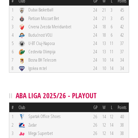
#
Club
GP
W
L
Points
Dubai Basketball
1
24
21
3
45
2
Partizan Mozzart Bet
24
21
3
45
3
Crvena Zvezda Meridianbet
24
18
6
42
4
Budućnost VOLI
24
18
6
42
5
U-BT Cluj-Napoca
24
13
11
37
6
Cedevita Olimpija
24
13
11
37
7
Bosna BH Telecom
24
10
14
34
8
Igokea m:tel
24
10
14
34
ABA LIGA 2025/26 - PLAYOUT
#
Club
GP
W
L
Points
Spartak Office Shoes
1
26
14
12
40
2
Zadar
26
12
14
38
3
Mega Superbet
26
12
14
38