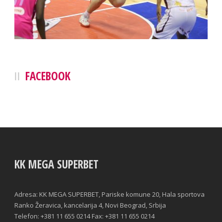
FACEBOOK
KK MEGA SUPERBET
Adresa: KK MEGA SUPERBET, Pariske komune 20, Hala sportova
Ranko Žeravica, kancelarija 4, Novi Beograd, Srbija
Telefon: +381 11 655 0214 Fax: +381 11 655 0214