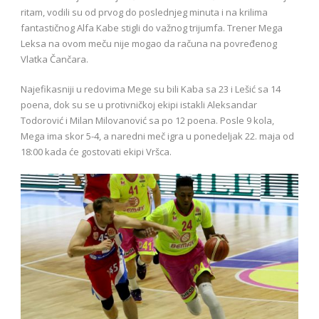
ritam, vodili su od prvog do poslednjeg minuta i na krilima
fantastičnog Alfa Kabe stigli do važnog trijumfa. Trener Mega
Leksa na ovom meču nije mogao da računa na povređenog
Vlatka Čančara.
Najefikasniji u redovima Mege su bili Kaba sa 23 i Lešić sa 14
poena, dok su se u protivničkoj ekipi istakli Aleksandar
Todorović i Milan Milovanović sa po 12 poena. Posle 9 kola,
Mega ima skor 5-4, a naredni meč igra u ponedeljak 22. maja od
18:00 kada će gostovati ekipi Vršca.