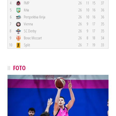
4
FMP
26
11
15
37
5
Krka
26
10
16
36
6
Perspektiva Ilirija
26
10
16
36
7
Vienna
26
9
17
35
8
SC Derby
26
9
17
35
9
Borac Mozzart
26
8
18
34
10
Split
26
7
19
33
FOTO