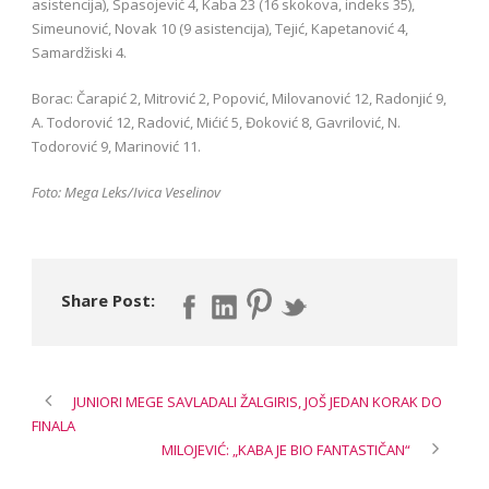
asistencija), Spasojević 4, Kaba 23 (16 skokova, indeks 35),
Simeunović, Novak 10 (9 asistencija), Tejić, Kapetanović 4,
Samardžiski 4.
Borac: Čarapić 2, Mitrović 2, Popović, Milovanović 12, Radonjić 9,
A. Todorović 12, Radović, Mićić 5, Đoković 8, Gavrilović, N.
Todorović 9, Marinović 11.
Foto: Mega Leks/Ivica Veselinov
Share Post:
JUNIORI MEGE SAVLADALI ŽALGIRIS, JOŠ JEDAN KORAK DO
FINALA
MILOJEVIĆ: „KABA JE BIO FANTASTIČAN“