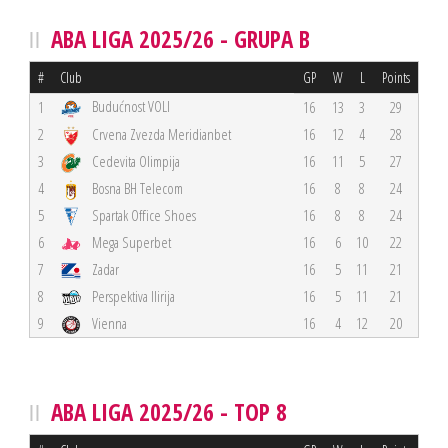
ABA LIGA 2025/26 - GRUPA B
#
Club
GP
W
L
Points
Budućnost VOLI
1
16
13
3
29
2
Crvena Zvezda Meridianbet
16
12
4
28
3
Cedevita Olimpija
16
11
5
27
4
Bosna BH Telecom
16
8
8
24
5
Spartak Office Shoes
16
8
8
24
6
Mega Superbet
16
6
10
22
7
Zadar
16
5
11
21
8
Perspektiva Ilirija
16
5
11
21
9
Vienna
16
4
12
20
ABA LIGA 2025/26 - TOP 8