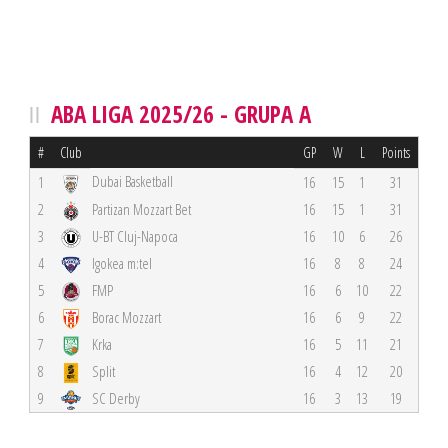
ABA LIGA 2025/26 - GRUPA A
#
Club
GP
W
L
Points
Dubai Basketball
1
16
15
1
31
2
Partizan Mozzart Bet
16
15
1
31
3
U-BT Cluj-Napoca
16
10
6
26
4
Igokea m:tel
16
8
8
24
5
FMP
16
6
10
22
6
Borac Mozzart
16
6
9
22
7
Krka
16
5
11
21
8
Split
16
4
12
20
9
SC Derby
16
3
13
19