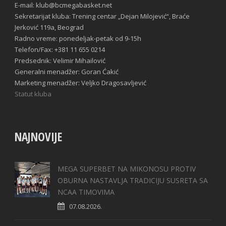
E-mail: klub@bcmegabasket.net
Sekretarijat kluba: Trening centar „Dejan Milojević“, Braće
Jerković 119a, Beograd
Radno vreme: ponedeljak-petak od 9-15h
Telefon/Fax: +381 11 655 0214
Predsednik: Velimir Mihailović
Generalni menadžer: Goran Ćakić
Marketing menadžer: Veljko Dragosavljević
Statut kluba
NAJNOVIJE
MEGA SUPERBET NA MIKONOSU PROTIV
OBURNA NASTAVLJA TRADICIJU SUSRETA SA
NCAA TIMOVIMA
07.08.2026.