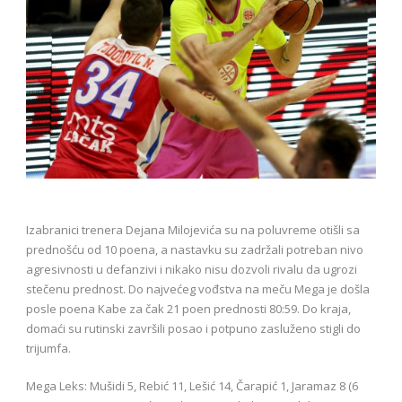
Izabranici trenera Dejana Milojevića su na poluvreme otišli sa
prednošću od 10 poena, a nastavku su zadržali potreban nivo
agresivnosti u defanzivi i nikako nisu dozvoli rivalu da ugrozi
stečenu prednost. Do najvećeg vođstva na meču Mega je došla
posle poena Kabe za čak 21 poen prednosti 80:59. Do kraja,
domaći su rutinski završili posao i potpuno zasluženo stigli do
trijumfa.
Mega Leks: Mušidi 5, Rebić 11, Lešić 14, Čarapić 1, Jaramaz 8 (6