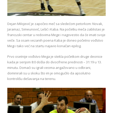
Dejan Milojević je započeo meč sa sledećom petorkom: Novak,
Jaramaz, Simeunović, Lešić i Kaba. Na početku meča zablistao je
francuski centar u redovima Mege i nagovestio da će imati svoje
veče. Sa osam vezanih poena Kaba je doneo početno vođstvo
Megi i tako već na startu najavio konačan epilog.
Prvo osetnije vođstvo Mega je stekla početkom druge deonice
kada je serijom 8:0 došla do dvocifrene prednosti – 31:19 u 13.
minutu. Domaći su igrali veoma angažovano u odbrani,
dominirali su u skoku što im je omogućilo da apsolutno
kontrolišu dešavanja na terenu.