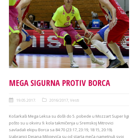
MEGA SIGURNA PROTIV BORCA
19.05.2017.
2016/2017
,
Vesti
Košarkaši Mega Leksa su došli do 5. pobede u Mozzart Super ligi
pošto su u okviru 9. kola takmičenja u Sremskoj Mitrovici
savladali ekipu Borca sa 84:70 (23:17, 23:19, 18:15, 20:19).
Izabranici Dejana Milojevića su od starta meča nametnuli svoj