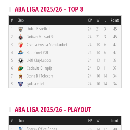
ABA LIGA 2025/26 - TOP 8
#
Club
GP
W
L
Points
Dubai Basketball
1
24
21
3
45
2
Partizan Mozzart Bet
24
21
3
45
3
Crvena Zvezda Meridianbet
24
18
6
42
4
Budućnost VOLI
24
18
6
42
5
U-BT Cluj-Napoca
24
13
11
37
6
Cedevita Olimpija
24
13
11
37
7
Bosna BH Telecom
24
10
14
34
8
Igokea m:tel
24
10
14
34
ABA LIGA 2025/26 - PLAYOUT
#
Club
GP
W
L
Points
Spartak Office Shoes
1
26
14
12
40