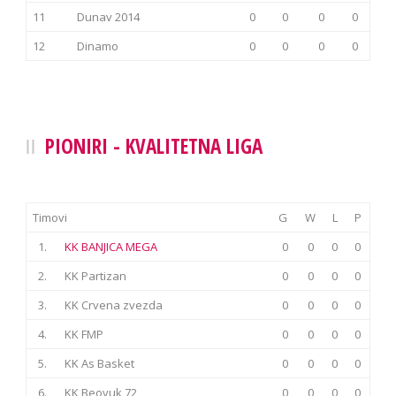
11
Dunav 2014
0
0
0
0
12
Dinamo
0
0
0
0
PIONIRI - KVALITETNA LIGA
Timovi
G
W
L
P
1.
KK BANJICA MEGA
0
0
0
0
2.
KK Partizan
0
0
0
0
3.
KK Crvena zvezda
0
0
0
0
4.
KK FMP
0
0
0
0
5.
KK As Basket
0
0
0
0
6.
KK Beovuk 72
0
0
0
0