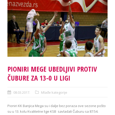
PIONIRI MEGE UBEDLJIVI PROTIV
ČUBURE ZA 13-0 U LIGI
08.03.2017.
Mlađe kategorije
Pioniri KK Banjica Mega su i dalje bez poraza ove sezone pošto
su u 13. kolu Kvalitetne lige KSB savladali Čuburu sa 87:54.