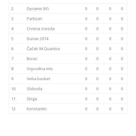
2
Dynamic BG
0
0
0
0
3
Partizan
0
0
0
0
4
Crvena zvezda
0
0
0
0
5
Dunav 2014
0
0
0
0
6
Čačak 94 Quantox
0
0
0
0
7
Borac
0
0
0
0
8
Vojvodina mts
0
0
0
0
9
Veba basket
0
0
0
0
10
Sloboda
0
0
0
0
11
Sloga
0
0
0
0
12
Konstantin
0
0
0
0