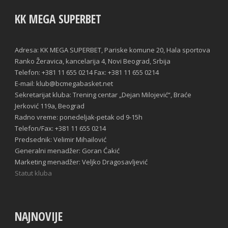
KK MEGA SUPERBET
Adresa: KK MEGA SUPERBET, Pariske komune 20, Hala sportova
Ranko Žeravica, kancelarija 4, Novi Beograd, Srbija
Telefon: +381 11 655 0214 Fax: +381 11 655 0214
E-mail: klub@bcmegabasket.net
Sekretarijat kluba: Trening centar „Dejan Milojević“, Braće
Jerković 119a, Beograd
Radno vreme: ponedeljak-petak od 9-15h
Telefon/Fax: +381 11 655 0214
Predsednik: Velimir Mihailović
Generalni menadžer: Goran Ćakić
Marketing menadžer: Veljko Dragosavljević
Statut kluba
NAJNOVIJE