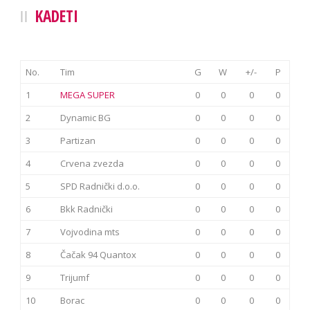
KADETI
No.
Tim
G
W
+/-
P
1
MEGA SUPER
0
0
0
0
2
Dynamic BG
0
0
0
0
3
Partizan
0
0
0
0
4
Crvena zvezda
0
0
0
0
5
SPD Radnički d.o.o.
0
0
0
0
6
Bkk Radnički
0
0
0
0
7
Vojvodina mts
0
0
0
0
8
Čačak 94 Quantox
0
0
0
0
9
Trijumf
0
0
0
0
10
Borac
0
0
0
0