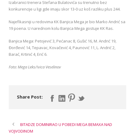
Izabranici trenera Stefana Bulatovića su trenutno bez
konkurencije u ligi gde imaju skor 13-0 uz koš razliku plus 244.
Najefikasniji u redovima KK Banjica Mega je bio Marko Andrić sa
19 poena. U narednom kolu Banjica Mega gostuje KK Ras.
Banjica Mega: Petojević 3, Pećanac 8, Gušić 16, M. Andrić 19,
Đorđević 14, Tepavac, Kovačević 4, Paunović 11, L. Andrić 2,
Barać, Krtinić 4, Erić 6.
Foto: Mega Leks/Ivica Veselinov
Share Post:
BITADZE DOMINIRAO U POBEDI MEGA BEMAXA NAD
VOJVODINOM