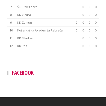
7.
ŠKK Zvezdara
0
0
0
0
8.
KK Vizura
0
0
0
0
9.
KK Zemun
0
0
0
0
10.
Košarkaška Akademija Rebrača
0
0
0
0
11.
KK Mladost
0
0
0
0
12.
KK Ras
0
0
0
0
FACEBOOK