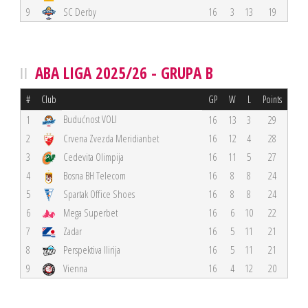
9
SC Derby
16
3
13
19
ABA LIGA 2025/26 - GRUPA B
#
Club
GP
W
L
Points
Budućnost VOLI
1
16
13
3
29
2
Crvena Zvezda Meridianbet
16
12
4
28
3
Cedevita Olimpija
16
11
5
27
4
Bosna BH Telecom
16
8
8
24
5
Spartak Office Shoes
16
8
8
24
6
Mega Superbet
16
6
10
22
7
Zadar
16
5
11
21
8
Perspektiva Ilirija
16
5
11
21
9
Vienna
16
4
12
20