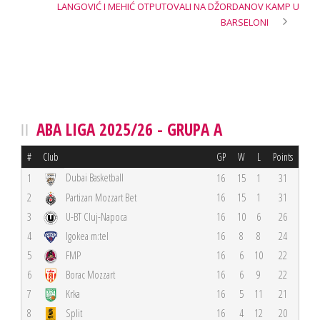
LANGOVIĆ I MEHIĆ OTPUTOVALI NA DŽORDANOV KAMP U
BARSELONI
ABA LIGA 2025/26 - GRUPA A
#
Club
GP
W
L
Points
Dubai Basketball
1
16
15
1
31
2
Partizan Mozzart Bet
16
15
1
31
3
U-BT Cluj-Napoca
16
10
6
26
4
Igokea m:tel
16
8
8
24
5
FMP
16
6
10
22
6
Borac Mozzart
16
6
9
22
7
Krka
16
5
11
21
8
Split
16
4
12
20