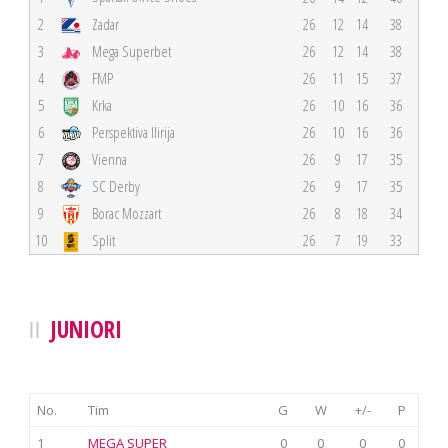
2
Zadar
26
12
14
38
3
Mega Superbet
26
12
14
38
4
FMP
26
11
15
37
5
Krka
26
10
16
36
6
Perspektiva Ilirija
26
10
16
36
7
Vienna
26
9
17
35
8
SC Derby
26
9
17
35
9
Borac Mozzart
26
8
18
34
10
Split
26
7
19
33
JUNIORI
No.
Tim
G
W
+/-
P
1
MEGA SUPER
0
0
0
0