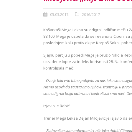
05.03.2017.
2016/2017
Košarkaši Mega Leksa su odigrali odličan meč u Za
88:100. Mega je uspela da se revanšira Ciboni za
poslednjem kolu protiv ekipe Karpoš Sokoli pobe
Sjajnu partiju u pobedi Mege je pružio Nikola Rebić
ukradene lopte za indeks korisnosti 28. Na konfe
kontrolisala meč:
– Ovo je bila vrlo bitna pobjeda za nas iako smo osigura
Nismo uspeli da zaustavimo njihovu tranziciju u prv
smo odigrali bolju odbranu i kontrolisali smo meč. Otv
izjavio je Rebić.
Trener Mega Leksa Dejan Milojević je izjavio da ek
–
Zadovoljan sam pobedom jer nije lako dobiti Cibonu