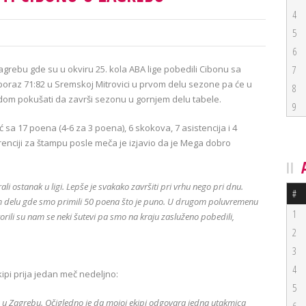
4
5
6
grebu gde su u okviru 25. kola ABA lige pobedili Cibonu sa
7
 poraz 71:82 u Sremskoj Mitrovici u prvom delu sezone pa će u
8
dom pokušati da završi sezonu u gornjem delu tabele.
9
 sa 17 poena (4-6 za 3 poena), 6 skokova, 7 asistencija i 4
renciji za štampu posle meča je izjavio da je Mega dobro
li ostanak u ligi. Lepše je svakako završiti pri vrhu nego pri dnu.
#
om delu gde smo primili 50 poena što je puno. U drugom poluvremenu
1
orili su nam se neki šutevi pa smo na kraju zasluženo pobedili,
2
3
4
ipi prija jedan meč nedeljno:
5
 u Zagrebu. Očigledno je da mojoj ekipi odgovara jedna utakmica