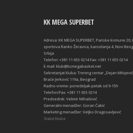
KK MEGA SUPERBET
Adresa: KK MEGA SUPERBET, Pariske komune 20, 
sportova Ranko Žeravica, kancelarija 4, Novi Beo
Srbija
Telefon: +381 11 655 0214 Fax: +381 11 655 0214
E-mail: klub@bcmegabasket.net
Sekretarijat kluba: Trening centar „Dejan Milojević
Braće Jerković 119a, Beograd
Radno vreme: ponedeljak-petak od 9-15h
Telefon/Fax: +381 11 655 0214
Predsednik: Velimir Mihailović
Generalni menadžer: Goran Ćakić
Marketing menadžer: Veljko Dragosavljević
Statut kluba