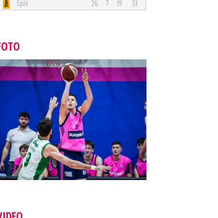
Split
26
7
19
33
FOTO
VIDEO