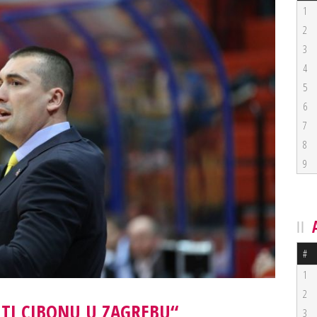
1
2
3
4
5
6
7
8
9
#
1
2
ITI CIBONU U ZAGREBU“
3