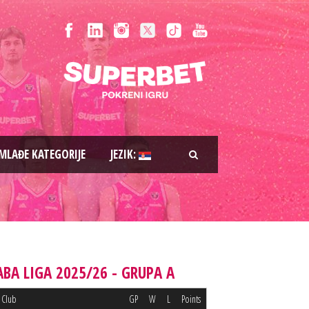
MLAĐE KATEGORIJE
JEZIK:
ABA LIGA 2025/26 - GRUPA A
Club
GP
W
L
Points