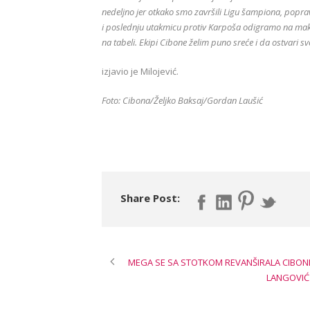
nedeljno jer otkako smo završili Ligu šampiona, popravi
i poslednju utakmicu protiv Karpoša odigramo na mak
na tabeli. Ekipi Cibone želim puno sreće i da ostvari s
izjavio je Milojević.
Foto: Cibona/Željko Baksaj/Gordan Lau
šić
Share Post:
MEGA SE SA STOTKOM REVANŠIRALA CIBON
LANGOVIĆ