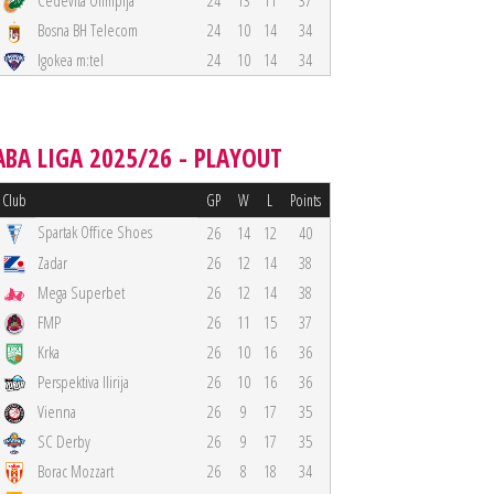
Cedevita Olimpija
24
13
11
37
Bosna BH Telecom
24
10
14
34
Igokea m:tel
24
10
14
34
ABA LIGA 2025/26 - PLAYOUT
Club
GP
W
L
Points
Spartak Office Shoes
26
14
12
40
Zadar
26
12
14
38
Mega Superbet
26
12
14
38
FMP
26
11
15
37
Krka
26
10
16
36
Perspektiva Ilirija
26
10
16
36
Vienna
26
9
17
35
SC Derby
26
9
17
35
Borac Mozzart
26
8
18
34