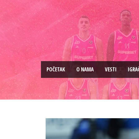
PОČETAK
O NAMA
VESTI
IGRA