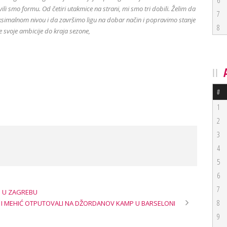
6
li smo formu. Od četiri utakmice na strani, mi smo tri dobili. Želim da
7
simalnom nivou i da završimo ligu na dobar način i popravimo stanje
8
ve svoje ambicije do kraja sezone,
#
1
2
3
4
5
6
7
I U ZAGREBU
8
 I MEHIĆ OTPUTOVALI NA DŽORDANOV KAMP U BARSELONI
9