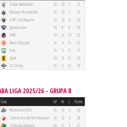
Dubai Basketball
16
15
1
31
Partizan Mozzart Bet
16
15
1
31
U-BT Cluj-Napoca
16
10
6
26
Igokea m:tel
16
8
8
24
FMP
16
6
10
22
Borac Mozzart
16
6
9
22
Krka
16
5
11
21
Split
16
4
12
20
SC Derby
16
3
13
19
ABA LIGA 2025/26 - GRUPA B
Club
GP
W
L
Points
Budućnost VOLI
16
13
3
29
Crvena Zvezda Meridianbet
16
12
4
28
Cedevita Olimpija
16
11
5
27