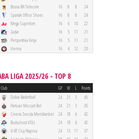
Bosna BH Telecom
16
8
8
24
Spartak Office Shoes
16
8
8
24
Mega Superbet
16
6
10
22
Zadar
16
5
11
21
Perspektiva Ilirija
16
5
11
21
Vienna
16
4
12
20
ABA LIGA 2025/26 - TOP 8
Club
GP
W
L
Points
Dubai Basketball
24
21
3
45
Partizan Mozzart Bet
24
21
3
45
Crvena Zvezda Meridianbet
24
18
6
42
Budućnost VOLI
24
18
6
42
U-BT Cluj-Napoca
24
13
11
37