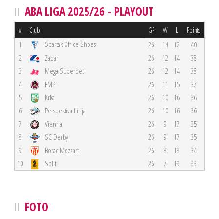
ABA LIGA 2025/26 - PLAYOUT
#
Club
GP
W
L
Points
Spartak Office Shoes
1
26
14
12
40
2
Zadar
26
12
14
38
3
Mega Superbet
26
12
14
38
4
FMP
26
11
15
37
5
Krka
26
10
16
36
6
Perspektiva Ilirija
26
10
16
36
7
Vienna
26
9
17
35
8
SC Derby
26
9
17
35
9
Borac Mozzart
26
8
18
34
10
Split
26
7
19
33
FOTO