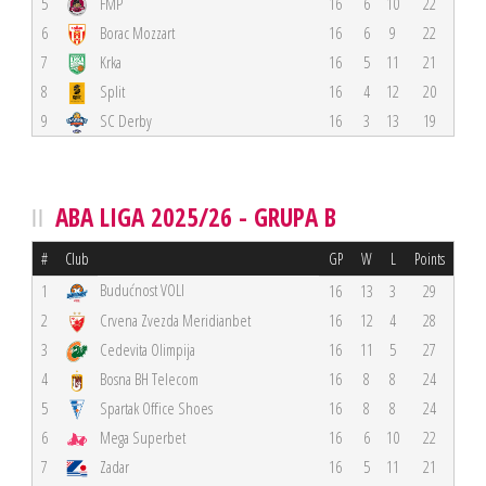
5
FMP
16
6
10
22
6
Borac Mozzart
16
6
9
22
7
Krka
16
5
11
21
8
Split
16
4
12
20
9
SC Derby
16
3
13
19
ABA LIGA 2025/26 - GRUPA B
#
Club
GP
W
L
Points
Budućnost VOLI
1
16
13
3
29
2
Crvena Zvezda Meridianbet
16
12
4
28
3
Cedevita Olimpija
16
11
5
27
4
Bosna BH Telecom
16
8
8
24
5
Spartak Office Shoes
16
8
8
24
6
Mega Superbet
16
6
10
22
7
Zadar
16
5
11
21