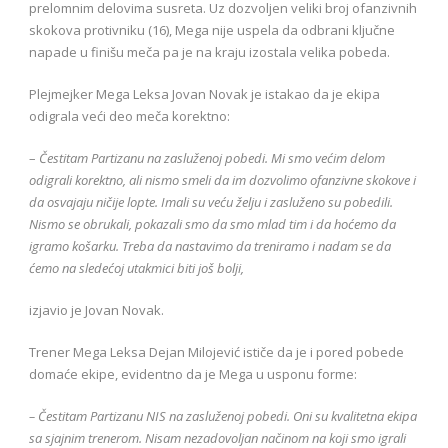
prelomnim delovima susreta. Uz dozvoljen veliki broj ofanzivnih
skokova protivniku (16), Mega nije uspela da odbrani ključne
napade u finišu meča pa je na kraju izostala velika pobeda.
Plejmejker Mega Leksa Jovan Novak je istakao da je ekipa
odigrala veći deo meča korektno:
–
Čestitam Partizanu na zasluženoj pobedi. Mi smo većim delom
odigrali korektno, ali nismo smeli da im dozvolimo ofanzivne skokove i
da osvajaju ničije lopte. Imali su veću želju i zasluženo su pobedili.
Nismo se obrukali, pokazali smo da smo mlad tim i da hoćemo da
igramo košarku. Treba da nastavimo da treniramo i nadam se da
ćemo na sledećoj utakmici biti još bolji,
izjavio je Jovan Novak.
Trener Mega Leksa Dejan Milojević ističe da je i pored pobede
domaće ekipe, evidentno da je Mega u usponu forme:
– Čestitam Partizanu NIS na zasluženoj pobedi. Oni su kvalitetna ekipa
sa sjajnim trenerom. Nisam nezadovoljan načinom na koji smo igrali