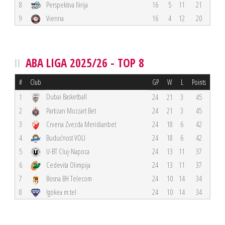
8
Perspektiva Ilirija
16
5
11
21
9
Vienna
16
4
12
20
ABA LIGA 2025/26 - TOP 8
#
Club
GP
W
L
Points
Dubai Basketball
1
24
21
3
45
2
Partizan Mozzart Bet
24
21
3
45
3
Crvena Zvezda Meridianbet
24
18
6
42
4
Budućnost VOLI
24
18
6
42
5
U-BT Cluj-Napoca
24
13
11
37
6
Cedevita Olimpija
24
13
11
37
7
Bosna BH Telecom
24
10
14
34
8
Igokea m:tel
24
10
14
34