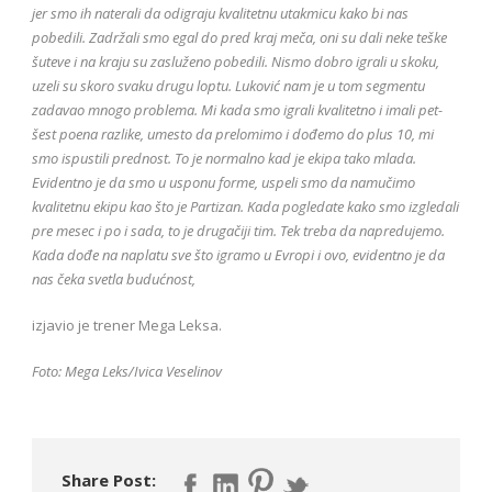
jer smo ih naterali da odigraju kvalitetnu utakmicu kako bi nas
pobedili. Zadržali smo egal do pred kraj meča, oni su dali neke teške
šuteve i na kraju su zasluženo pobedili. Nismo dobro igrali u skoku,
uzeli su skoro svaku drugu loptu. Luković nam je u tom segmentu
zadavao mnogo problema. Mi kada smo igrali kvalitetno i imali pet-
šest poena razlike, umesto da prelomimo i dođemo do plus 10, mi
smo ispustili prednost. To je normalno kad je ekipa tako mlada.
Evidentno je da smo u usponu forme, uspeli smo da namučimo
kvalitetnu ekipu kao što je Partizan. Kada pogledate kako smo izgledali
pre mesec i po i sada, to je drugačiji tim. Tek treba da napredujemo.
Kada dođe na naplatu sve što igramo u Evropi i ovo, evidentno je da
nas čeka svetla budućnost,
izjavio je trener Mega Leksa.
Foto: Mega Leks/Ivica Veselinov
Share Post: