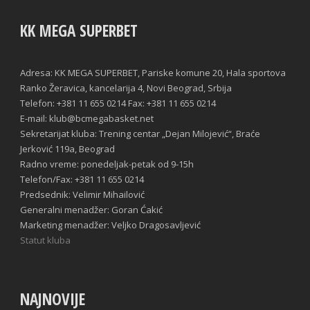
KK MEGA SUPERBET
Adresa: KK MEGA SUPERBET, Pariske komune 20, Hala sportova
Ranko Žeravica, kancelarija 4, Novi Beograd, Srbija
Telefon: +381 11 655 0214 Fax: +381 11 655 0214
E-mail: klub@bcmegabasket.net
Sekretarijat kluba: Trening centar „Dejan Milojević“, Braće
Jerković 119a, Beograd
Radno vreme: ponedeljak-petak od 9-15h
Telefon/Fax: +381 11 655 0214
Predsednik: Velimir Mihailović
Generalni menadžer: Goran Ćakić
Marketing menadžer: Veljko Dragosavljević
Statut kluba
NAJNOVIJE