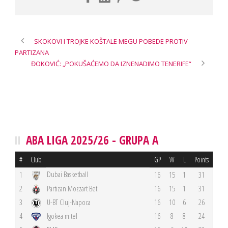
SKOKOVI I TROJKE KOŠTALE MEGU POBEDE PROTIV
PARTIZANA
ĐOKOVIĆ: „POKUŠAĆEMO DA IZNENADIMO TENERIFE“
ABA LIGA 2025/26 - GRUPA A
#
Club
GP
W
L
Points
Dubai Basketball
1
16
15
1
31
2
Partizan Mozzart Bet
16
15
1
31
3
U-BT Cluj-Napoca
16
10
6
26
4
Igokea m:tel
16
8
8
24