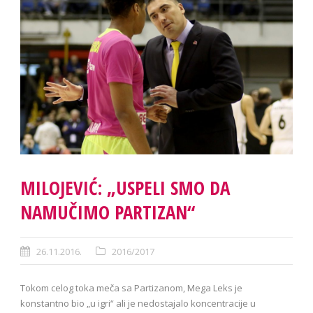
MILOJEVIĆ: „USPELI SMO DA
NAMUČIMO PARTIZAN“
26.11.2016.
2016/2017
Tokom celog toka meča sa Partizanom, Mega Leks je
konstantno bio „u igri“ ali je nedostajalo koncentracije u