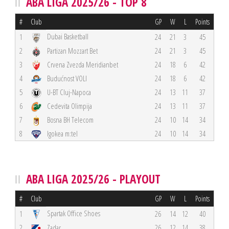
ABA LIGA 2025/26 - TOP 8
#
Club
GP
W
L
Points
Dubai Basketball
1
24
21
3
45
2
Partizan Mozzart Bet
24
21
3
45
3
Crvena Zvezda Meridianbet
24
18
6
42
4
Budućnost VOLI
24
18
6
42
5
U-BT Cluj-Napoca
24
13
11
37
6
Cedevita Olimpija
24
13
11
37
7
Bosna BH Telecom
24
10
14
34
8
Igokea m:tel
24
10
14
34
ABA LIGA 2025/26 - PLAYOUT
#
Club
GP
W
L
Points
Spartak Office Shoes
1
26
14
12
40
2
Zadar
26
12
14
38