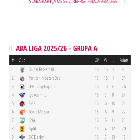
SLABA PARTIJA MEGE U REPRIZI FINALA ABA LIGE
ABA LIGA 2025/26 - GRUPA A
#
Club
GP
W
L
Points
Dubai Basketball
1
16
15
1
31
2
Partizan Mozzart Bet
16
15
1
31
3
U-BT Cluj-Napoca
16
10
6
26
4
Igokea m:tel
16
8
8
24
5
FMP
16
6
10
22
6
Borac Mozzart
16
6
9
22
7
Krka
16
5
11
21
8
Split
16
4
12
20
9
SC Derby
16
3
13
19