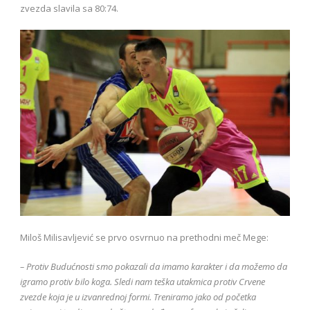
zvezda slavila sa 80:74.
Miloš Milisavljević se prvo osvrnuo na prethodni meč Mege:
– Protiv Budućnosti smo pokazali da imamo karakter i da možemo da
igramo protiv bilo koga. Sledi nam teška utakmica protiv Crvene
zvezde koja je u izvanrednoj formi. Treniramo jako od početka