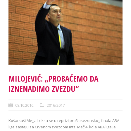
MILOJEVIĆ: „PROBAĆEMO DA
IZNENADIMO ZVEZDU“
08.10.2016.
2016/2017
Košarkaši Mega Leksa se u reprizi prošlosezonskog finala ABA
lige sastaju sa Crvenom zvezdom mts. Meč 4. kola ABA lige je