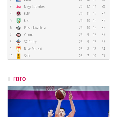
3
Mega Superbet
26
12
14
38
4
FMP
26
11
15
37
5
Krka
26
10
16
36
6
Perspektiva Ilirija
26
10
16
36
7
Vienna
26
9
17
35
8
SC Derby
26
9
17
35
9
Borac Mozzart
26
8
18
34
10
Split
26
7
19
33
FOTO