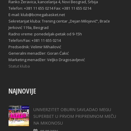
Ranko Žeravica, kancelarija 4, Novi Beograd, Srbija
Telefon: +381 11 655 0214 Fax: +381 11 655 0214
E-mail: klub@bcmegabasket.net
Sekretarijat kluba: Trening centar „Dejan Milojević“, Braće
Jerković 119a, Beograd
Radno vreme: ponedeljak-petak od 9-15h
Telefon/Fax: +381 11 655 0214
Predsednik: Velimir Mihailović
Generalni menadžer: Goran Ćakić
Marketing menadžer: Veljko Dragosavljević
Statut kluba
NAJNOVIJE
UNIVERZITET OBURN SAVLADAO MEGU
SUPERBET U PRVOM PRIPREMNOM MEČU
NA MIKONOSU