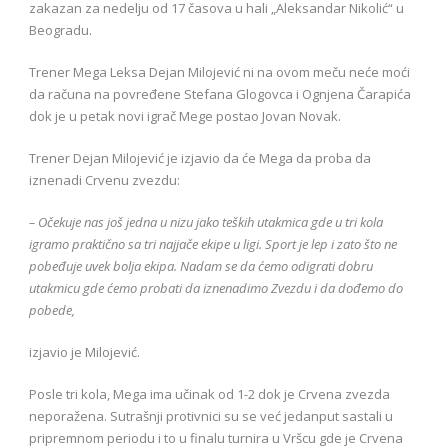
zakazan za nedelju od 17 časova u hali „Aleksandar Nikolić“ u
Beogradu.
Trener Mega Leksa Dejan Milojević ni na ovom meču neće moći
da računa na povređene Stefana Glogovca i Ognjena Čarapića
dok je u petak novi igrač Mege postao Jovan Novak.
Trener Dejan Milojević je izjavio da će Mega da proba da
iznenadi Crvenu zvezdu:
– Očekuje nas još jedna u nizu jako teških utakmica gde u tri kola
igramo praktično sa tri najjače ekipe u ligi. Sport je lep i zato što ne
pobeđuje uvek bolja ekipa. Nadam se da ćemo odigrati dobru
utakmicu gde ćemo probati da iznenadimo Zvezdu i da dođemo do
pobede,
izjavio je Milojević.
Posle tri kola, Mega ima učinak od 1-2 dok je Crvena zvezda
neporažena. Sutrašnji protivnici su se već jedanput sastali u
pripremnom periodu i to u finalu turnira u Vršcu gde je Crvena