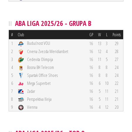
ABA LIGA 2025/26 - GRUPA B
#
Club
GP
W
L
Points
Budućnost VOLI
1
16
13
3
29
2
Crvena Zvezda Meridianbet
16
12
4
28
3
Cedevita Olimpija
16
11
5
27
4
Bosna BH Telecom
16
8
8
24
5
Spartak Office Shoes
16
8
8
24
6
Mega Superbet
16
6
10
22
7
Zadar
16
5
11
21
8
Perspektiva Ilirija
16
5
11
21
9
Vienna
16
4
12
20