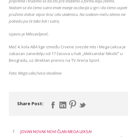
priprema i trudimo se da što pre dođemo u formu koju želimo.
Nadam se da ćemo sutra imati manje oscilacija u igri i da ćemo uspeti
pružimo dobar otpor kroz celu utakmicu. Na svakom meču idemo na
pobedu pa će tako biti i sutra,
izjavio je Milisavljević.
Meč 4. kola ABA lige između Crvene zvezde mts i Mega Leksa je
zakazan zanedelju od 17 časova u hali „Aleksandar Nikolić“ u
Beogradu, uz direktan prenos na TV Arena Sport.
Foto: Mega Leks/Ivica Veselinov
Share Post:
JOVAN NOVAK NOVI ČLAN MEGA LEKSA!