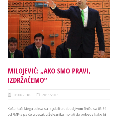
MILOJEVIĆ: „AKO SMO PRAVI,
IZDRŽAĆEMO“
08.06.2016.
2015/2016
Košarkaši Mega Leksa su izgubili u uzbudljivom finišu sa 83:84
od FMP-a pa će u petak u Železniku morati da pobede kako bi