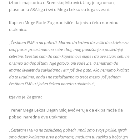
izborili majstoricu u Sremskoj Mitrovici. Ulog je ogroman,
plasman u ABA ligu i svi u Mega Leksu su toga svesni.
Kapiten Mege Rade Zagorac ističe da jedva čeka narednu
utakmicu:
„Čestitam FMP-u na pobedi. Moram da kažem da veliki deo krivice za
ovaj poraz preuzimam na sebe zbog mog ponašanja u poslednjoj
četvrtini. Svestan sam da sam kapiten ove ekipe i da ove stvari sebi ne
bi smeo da dopuštam. Nije gotovo, oni vode 2:1, a smatram da
imamo kvalitet da savladamo FMP još dva puta. Ako nemamo kvalitet
da to uradimo, onda i ne zaslužujemo to treće mesto. Još jednom
čestitam FMP-u i jedva čekam narednu utakmicu“,
izjavio je Zagorac
Trener Mega Leksa Dejan Milojević veruje da ekipa može da
pobedi naredne dve utakmice:
„Čestitam FMP-u na zasluženoj pobedi. Imali smo svoje prilike, igrali
smo dosta kvalitetno prvo poluvreme, međutim tu razliku u boljoj igri