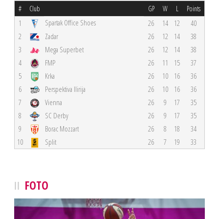
#
Club
GP
W
L
Points
Spartak Office Shoes
1
26
14
12
40
2
Zadar
26
12
14
38
3
Mega Superbet
26
12
14
38
4
FMP
26
11
15
37
5
Krka
26
10
16
36
6
Perspektiva Ilirija
26
10
16
36
7
Vienna
26
9
17
35
8
SC Derby
26
9
17
35
9
Borac Mozzart
26
8
18
34
10
Split
26
7
19
33
FOTO