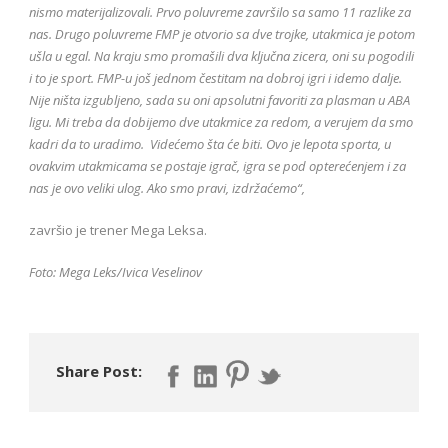
nismo materijalizovali. Prvo poluvreme završilo sa samo 11 razlike za
nas. Drugo poluvreme FMP je otvorio sa dve trojke, utakmica je potom
ušla u egal. Na kraju smo promašili dva ključna zicera, oni su pogodili
i to je sport. FMP-u još jednom čestitam na dobroj igri i idemo dalje.
Nije ništa izgubljeno, sada su oni apsolutni favoriti za plasman u ABA
ligu. Mi treba da dobijemo dve utakmice za redom, a verujem da smo
kadri da to uradimo. Videćemo šta će biti. Ovo je lepota sporta, u
ovakvim utakmicama se postaje igrač, igra se pod opterećenjem i za
nas je ovo veliki ulog. Ako smo pravi, izdržaćemo“,
završio je trener Mega Leksa.
Foto: Mega Leks/Ivica Veselinov
Share Post: