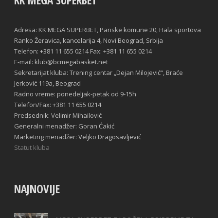
KK MEGA SUPERBET
Adresa: KK MEGA SUPERBET, Pariske komune 20, Hala sportova
Ranko Žeravica, kancelarija 4, Novi Beograd, Srbija
Telefon: +381 11 655 0214 Fax: +381 11 655 0214
E-mail: klub@bcmegabasket.net
Sekretarijat kluba: Trening centar „Dejan Milojević“, Braće
Jerković 119a, Beograd
Radno vreme: ponedeljak-petak od 9-15h
Telefon/Fax: +381 11 655 0214
Predsednik: Velimir Mihailović
Generalni menadžer: Goran Ćakić
Marketing menadžer: Veljko Dragosavljević
Statut kluba
NAJNOVIJE