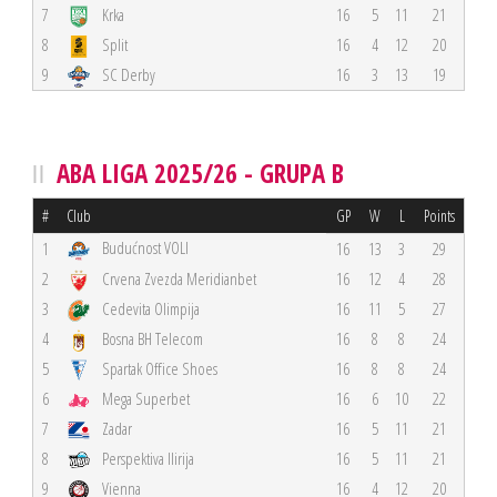
7
Krka
16
5
11
21
8
Split
16
4
12
20
9
SC Derby
16
3
13
19
ABA LIGA 2025/26 - GRUPA B
#
Club
GP
W
L
Points
Budućnost VOLI
1
16
13
3
29
2
Crvena Zvezda Meridianbet
16
12
4
28
3
Cedevita Olimpija
16
11
5
27
4
Bosna BH Telecom
16
8
8
24
5
Spartak Office Shoes
16
8
8
24
6
Mega Superbet
16
6
10
22
7
Zadar
16
5
11
21
8
Perspektiva Ilirija
16
5
11
21
9
Vienna
16
4
12
20