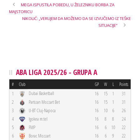
MEGA ISPUSTILA POBEDU, U ŽELEZNIKU BORBA ZA
MAJSTORICU
NIKOLIĆ: „VERUJEM DA MOŽEMO DA SE IZVUČEMO IZ TEŠKE
SITUACIJE“
ABA LIGA 2025/26 - GRUPA A
#
Club
GP
W
L
Points
Dubai Basketball
1
16
15
1
31
2
Partizan Mozzart Bet
16
15
1
31
3
U-BT Cluj-Napoca
16
10
6
26
4
Igokea m:tel
16
8
8
24
5
FMP
16
6
10
22
6
Borac Mozzart
16
6
9
22