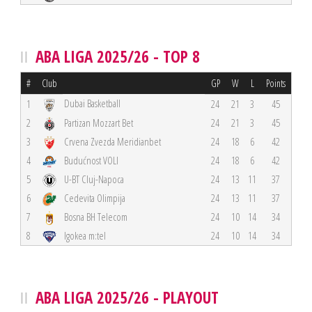
ABA LIGA 2025/26 - TOP 8
#
Club
GP
W
L
Points
Dubai Basketball
1
24
21
3
45
2
Partizan Mozzart Bet
24
21
3
45
3
Crvena Zvezda Meridianbet
24
18
6
42
4
Budućnost VOLI
24
18
6
42
5
U-BT Cluj-Napoca
24
13
11
37
6
Cedevita Olimpija
24
13
11
37
7
Bosna BH Telecom
24
10
14
34
8
Igokea m:tel
24
10
14
34
ABA LIGA 2025/26 - PLAYOUT