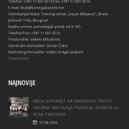
Telefon: +381 11 655 0214 Fax: +381 11 655 0214
E-mail: klub@bcmegabasket.net
Sekretarijat kluba: Trening centar „Dejan Milojević“, Braće
Jerković 119a, Beograd
Radno vreme: ponedeljak-petak od 9-15h
Telefon/Fax: +381 11 655 0214
Predsednik: Velimir Mihailović
Generalni menadžer: Goran Ćakić
Marketing menadžer: Veljko Dragosavljević
Statut kluba
NAJNOVIJE
MEGA SUPERBET NA MIKONOSU PROTIV
OBURNA NASTAVLJA TRADICIJU SUSRETA SA
NCAA TIMOVIMA
07.08.2026.