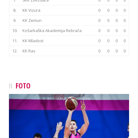
7.
ŠKK Zvezdara
0
0
0
0
8.
KK Vizura
0
0
0
0
9.
KK Zemun
0
0
0
0
10.
Košarkaška Akademija Rebrača
0
0
0
0
11.
KK Mladost
0
0
0
0
12.
KK Ras
0
0
0
0
FOTO