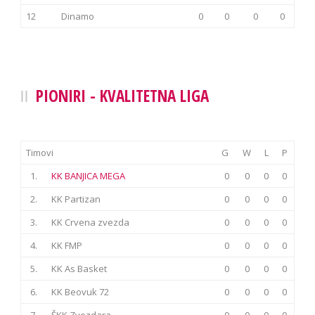
12
Dinamo
0
0
0
0
PIONIRI - KVALITETNA LIGA
Timovi
G
W
L
P
1.
KK BANJICA MEGA
0
0
0
0
2.
KK Partizan
0
0
0
0
3.
KK Crvena zvezda
0
0
0
0
4.
KK FMP
0
0
0
0
5.
KK As Basket
0
0
0
0
6.
KK Beovuk 72
0
0
0
0