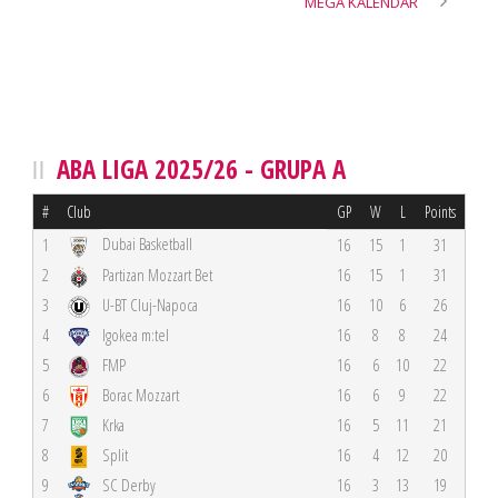
MEGA KALENDAR
ABA LIGA 2025/26 - GRUPA A
#
Club
GP
W
L
Points
Dubai Basketball
1
16
15
1
31
2
Partizan Mozzart Bet
16
15
1
31
3
U-BT Cluj-Napoca
16
10
6
26
4
Igokea m:tel
16
8
8
24
5
FMP
16
6
10
22
6
Borac Mozzart
16
6
9
22
7
Krka
16
5
11
21
8
Split
16
4
12
20
9
SC Derby
16
3
13
19