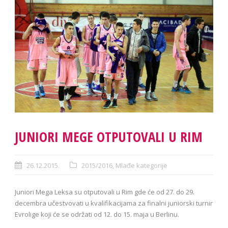
JUNIORI MEGE OTPUTOVALI U RIM
26.12.2015.
2015/2016
,
Mlađe kategorije
Juniori Mega Leksa su otputovali u Rim gde će od 27. do 29.
decembra učestvovati u kvalifikacijama za finalni juniorski turnir
Evrolige koji će se održati od 12. do 15. maja u Berlinu.