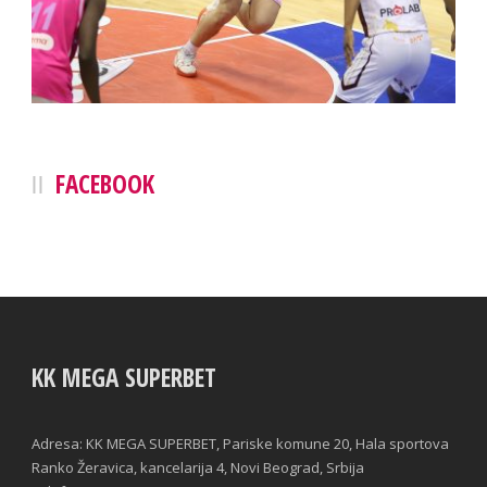
FACEBOOK
KK MEGA SUPERBET
Adresa: KK MEGA SUPERBET, Pariske komune 20, Hala sportova
Ranko Žeravica, kancelarija 4, Novi Beograd, Srbija