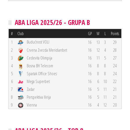
ABA LIGA 2025/26 - GRUPA B
#
Club
GP
W
L
Points
Budućnost VOLI
1
16
13
3
29
2
Crvena Zvezda Meridianbet
16
12
4
28
3
Cedevita Olimpija
16
11
5
27
4
Bosna BH Telecom
16
8
8
24
5
Spartak Office Shoes
16
8
8
24
6
Mega Superbet
16
6
10
22
7
Zadar
16
5
11
21
8
Perspektiva Ilirija
16
5
11
21
9
Vienna
16
4
12
20