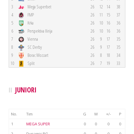
3
Mega Superbet
26
12
14
38
4
FMP
26
11
15
37
5
Krka
26
10
16
36
6
Perspektiva Ilirija
26
10
16
36
7
Vienna
26
9
17
35
8
SC Derby
26
9
17
35
9
Borac Mozzart
26
8
18
34
10
Split
26
7
19
33
JUNIORI
No.
Tim
G
W
+/-
P
1
MEGA SUPER
0
0
0
0
2
Dynamic BG
0
0
0
0