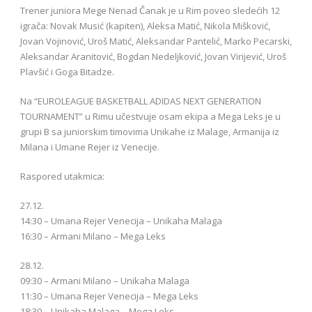
Trener juniora Mege Nenad Čanak je u Rim poveo sledećih 12
igrača: Novak Musić (kapiten), Aleksa Matić, Nikola Mišković,
Jovan Vojinović, Uroš Matić, Aleksandar Pantelić, Marko Pecarski,
Aleksandar Aranitović, Bogdan Nedeljković, Jovan Virijević, Uroš
Plavšić i Goga Bitadze.
Na “EUROLEAGUE BASKETBALL ADIDAS NEXT GENERATION
TOURNAMENT” u Rimu učestvuje osam ekipa a Mega Leks je u
grupi B sa juniorskim timovima Unikahe iz Malage, Armanija iz
Milana i Umane Rejer iz Venecije.
Raspored utakmica:
27.12.
14:30 – Umana Rejer Venecija – Unikaha Malaga
16:30 – Armani Milano – Mega Leks
28.12.
09:30 – Armani Milano – Unikaha Malaga
11:30 – Umana Rejer Venecija – Mega Leks
18:30 – Unikaha Malaga – Mega Leks