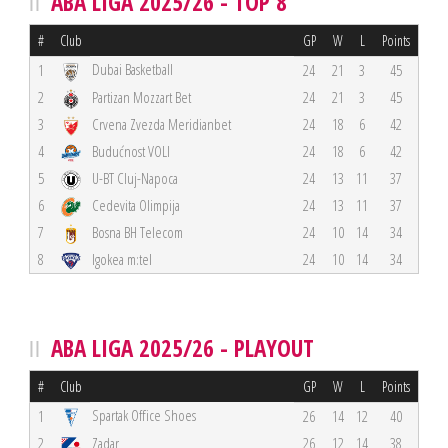
ABA LIGA 2025/26 - TOP 8
#
Club
GP
W
L
Points
Dubai Basketball
1
24
21
3
45
2
Partizan Mozzart Bet
24
21
3
45
3
Crvena Zvezda Meridianbet
24
18
6
42
4
Budućnost VOLI
24
18
6
42
5
U-BT Cluj-Napoca
24
13
11
37
6
Cedevita Olimpija
24
13
11
37
7
Bosna BH Telecom
24
10
14
34
8
Igokea m:tel
24
10
14
34
ABA LIGA 2025/26 - PLAYOUT
#
Club
GP
W
L
Points
Spartak Office Shoes
1
26
14
12
40
2
Zadar
26
12
14
38