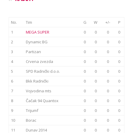
No.
Tim
G
W
+/-
P
1
MEGA SUPER
0
0
0
0
2
Dynamic BG
0
0
0
0
3
Partizan
0
0
0
0
4
Crvena zvezda
0
0
0
0
5
SPD Radnički d.o.o.
0
0
0
0
6
Bkk Radnički
0
0
0
0
7
Vojvodina mts
0
0
0
0
8
Čačak 94 Quantox
0
0
0
0
9
Trijumf
0
0
0
0
10
Borac
0
0
0
0
11
Dunav 2014
0
0
0
0