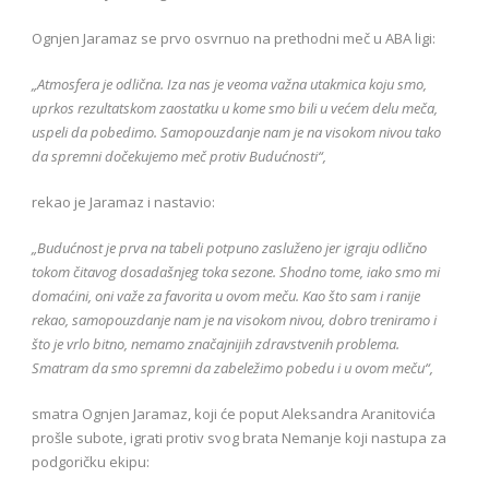
Ognjen Jaramaz se prvo osvrnuo na prethodni meč u ABA ligi:
„Atmosfera je odlična. Iza nas je veoma važna utakmica koju smo,
uprkos rezultatskom zaostatku u kome smo bili u većem delu meča,
uspeli da pobedimo. Samopouzdanje nam je na visokom nivou tako
da spremni dočekujemo meč protiv Budućnosti“,
rekao je Jaramaz i nastavio:
„Budućnost je prva na tabeli potpuno zasluženo jer igraju odlično
tokom čitavog dosadašnjeg toka sezone. Shodno tome, iako smo mi
domaćini, oni važe za favorita u ovom meču. Kao što sam i ranije
rekao, samopouzdanje nam je na visokom nivou, dobro treniramo i
što je vrlo bitno, nemamo značajnijih zdravstvenih problema.
Smatram da smo spremni da zabeležimo pobedu i u ovom meču“,
smatra Ognjen Jaramaz, koji će poput Aleksandra Aranitovića
prošle subote, igrati protiv svog brata Nemanje koji nastupa za
podgoričku ekipu: