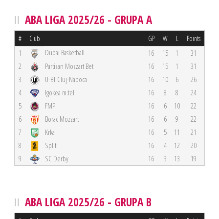
ABA LIGA 2025/26 - GRUPA A
#
Club
GP
W
L
Points
Dubai Basketball
1
16
15
1
31
2
Partizan Mozzart Bet
16
15
1
31
3
U-BT Cluj-Napoca
16
10
6
26
4
Igokea m:tel
16
8
8
24
5
FMP
16
6
10
22
6
Borac Mozzart
16
6
9
22
7
Krka
16
5
11
21
8
Split
16
4
12
20
9
SC Derby
16
3
13
19
ABA LIGA 2025/26 - GRUPA B