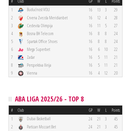
#
Club
GP
W
L
Points
Budućnost VOLI
1
16
13
3
29
2
Crvena Zvezda Meridianbet
16
12
4
28
3
Cedevita Olimpija
16
11
5
27
4
Bosna BH Telecom
16
8
8
24
5
Spartak Office Shoes
16
8
8
24
6
Mega Superbet
16
6
10
22
7
Zadar
16
5
11
21
8
Perspektiva Ilirija
16
5
11
21
9
Vienna
16
4
12
20
ABA LIGA 2025/26 - TOP 8
#
Club
GP
W
L
Points
Dubai Basketball
1
24
21
3
45
2
Partizan Mozzart Bet
24
21
3
45