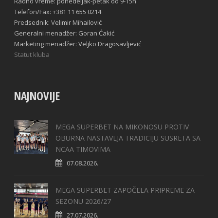
Radno vreme: ponedeljak-petak od 9-15h
Telefon/Fax: +381 11 655 0214
Predsednik: Velimir Mihailović
Generalni menadžer: Goran Ćakić
Marketing menadžer: Veljko Dragosavljević
Statut kluba
NAJNOVIJE
MEGA SUPERBET NA MIKONOSU PROTIV
OBURNA NASTAVLJA TRADICIJU SUSRETA SA
NCAA TIMOVIMA
07.08.2026.
MEGA SUPERBET ZAPOČELA PRIPREME ZA
SEZONU 2026/27
27.07.2026.