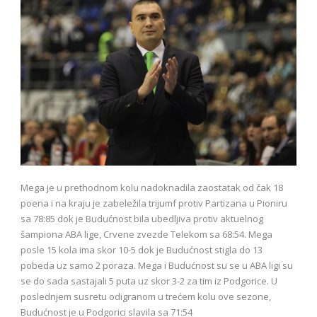
Mega je u prethodnom kolu nadoknadila zaostatak od čak 18
poena i na kraju je zabeležila trijumf protiv Partizana u Pioniru
sa 78:85 dok je Budućnost bila ubedljiva protiv aktuelnog
šampiona ABA lige, Crvene zvezde Telekom sa 68:54. Mega
posle 15 kola ima skor 10-5 dok je Budućnost stigla do 13
pobeda uz samo 2 poraza. Mega i Budućnost su se u ABA ligi su
se do sada sastajali 5 puta uz skor 3-2 za tim iz Podgorice. U
poslednjem susretu odigranom u trećem kolu ove sezone,
Budućnost je u Podgorici slavila sa 71:54