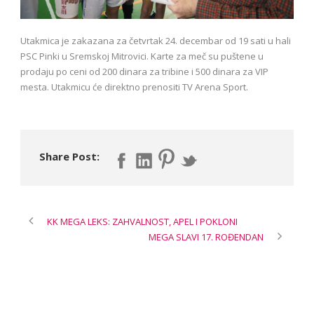
Utakmica je zakazana za četvrtak 24. decembar od 19 sati u hali
PSC Pinki u Sremskoj Mitrovici. Karte za meč su puštene u
prodaju po ceni od 200 dinara za tribine i 500 dinara za VIP
mesta. Utakmicu će direktno prenositi TV Arena Sport.
Share Post:
KK MEGA LEKS: ZAHVALNOST, APEL I POKLONI
MEGA SLAVI 17. ROĐENDAN