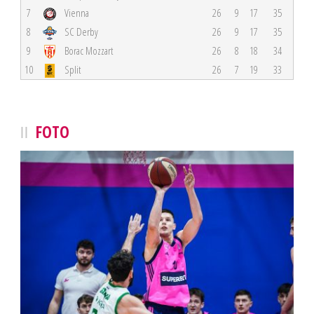
7
Vienna
26
9
17
35
8
SC Derby
26
9
17
35
9
Borac Mozzart
26
8
18
34
10
Split
26
7
19
33
FOTO