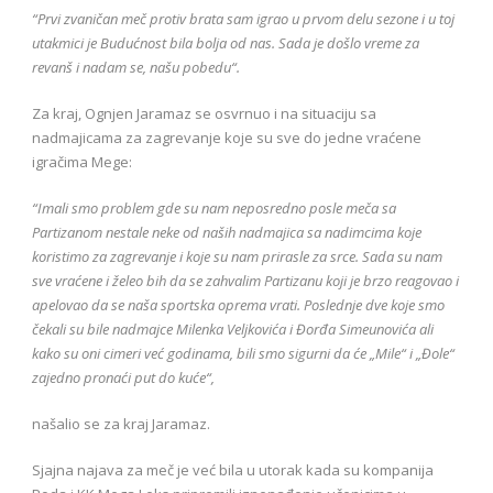
“Prvi zvaničan meč protiv brata sam igrao u prvom delu sezone i u toj
utakmici je Budućnost bila bolja od nas. Sada je došlo vreme za
revanš i nadam se, našu pobedu“.
Za kraj, Ognjen Jaramaz se osvrnuo i na situaciju sa
nadmajicama za zagrevanje koje su sve do jedne vraćene
igračima Mege:
“Imali smo problem gde su nam neposredno posle meča sa
Partizanom nestale neke od naših nadmajica sa nadimcima koje
koristimo za zagrevanje i koje su nam prirasle za srce. Sada su nam
sve vraćene i želeo bih da se zahvalim Partizanu koji je brzo reagovao i
apelovao da se naša sportska oprema vrati. Poslednje dve koje smo
čekali su bile nadmajce Milenka Veljkovića i Đorđa Simeunovića ali
kako su oni cimeri već godinama, bili smo sigurni da će „Mile“ i „Đole“
zajedno pronaći put do kuće“,
našalio se za kraj Jaramaz.
Sjajna najava za meč je već bila u utorak kada su kompanija