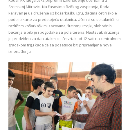
Roda i KK Mega Leks pripremili iznenađenje učenicima u
Sremskoj Mitrovici. Na časovima fizičkog vaspitanja, Roda
karavan je uz druženje uz košarkašku igru, đacima četiri škole
podelio karte za predstojeću utakmicu. Učenici su se takmičili u
različitim košarkaškim izazovima, šutiranju trojki, slobodnih
bacanja a bilo je i pogodaka sa pola terena. Nastavak druženja
je predviđen za dan utakmice, četvrtak od 12 sati na centralnom
gradskom trgu kada će za posetioce biti pripremljena nova
iznenađenja.