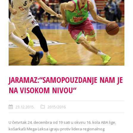
JARAMAZ:“SAMOPOUZDANJE NAM JE
NA VISOKOM NIVOU“
23.12.2015.
2015/2016
U četvrtak 24. decembra od 19 sati u okviru 16. kola ABA lige,
košarkaši Mega Leksa igraju protiv lidera regionalnog