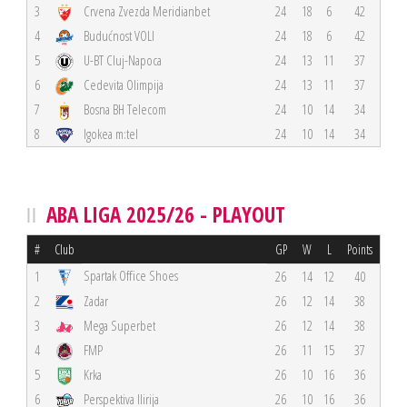
3
Crvena Zvezda Meridianbet
24
18
6
42
4
Budućnost VOLI
24
18
6
42
5
U-BT Cluj-Napoca
24
13
11
37
6
Cedevita Olimpija
24
13
11
37
7
Bosna BH Telecom
24
10
14
34
8
Igokea m:tel
24
10
14
34
ABA LIGA 2025/26 - PLAYOUT
#
Club
GP
W
L
Points
Spartak Office Shoes
1
26
14
12
40
2
Zadar
26
12
14
38
3
Mega Superbet
26
12
14
38
4
FMP
26
11
15
37
5
Krka
26
10
16
36
6
Perspektiva Ilirija
26
10
16
36