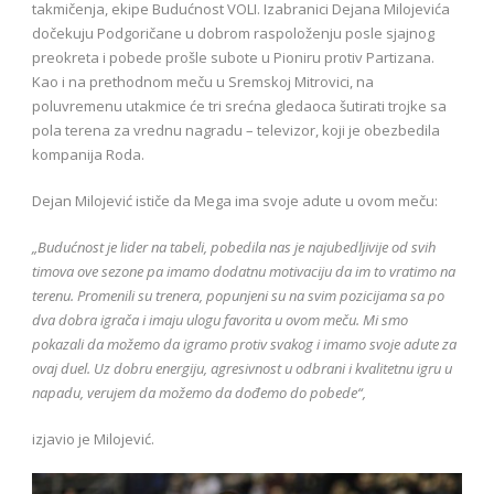
takmičenja, ekipe Budućnost VOLI. Izabranici Dejana Milojevića
dočekuju Podgoričane u dobrom raspoloženju posle sjajnog
preokreta i pobede prošle subote u Pioniru protiv Partizana.
Kao i na prethodnom meču u Sremskoj Mitrovici, na
poluvremenu utakmice će tri srećna gledaoca šutirati trojke sa
pola terena za vrednu nagradu – televizor, koji je obezbedila
kompanija Roda.
Dejan Milojević ističe da Mega ima svoje adute u ovom meču:
„Budućnost je lider na tabeli, pobedila nas je najubedljivije od svih
timova ove sezone pa imamo dodatnu motivaciju da im to vratimo na
terenu. Promenili su trenera, popunjeni su na svim pozicijama sa po
dva dobra igrača i imaju ulogu favorita u ovom meču. Mi smo
pokazali da možemo da igramo protiv svakog i imamo svoje adute za
ovaj duel. Uz dobru energiju, agresivnost u odbrani i kvalitetnu igru u
napadu, verujem da možemo da dođemo do pobede“,
izjavio je Milojević.