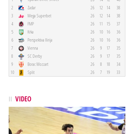
2
Zadar
26
12
14
38
3
Mega Superbet
26
12
14
38
4
FMP
26
11
15
37
5
Krka
26
10
16
36
6
Perspektiva Ilirija
26
10
16
36
7
Vienna
26
9
17
35
8
SC Derby
26
9
17
35
9
Borac Mozzart
26
8
18
34
10
Split
26
7
19
33
VIDEO