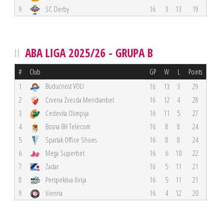
9
SC Derby
16
3
13
19
ABA LIGA 2025/26 - GRUPA B
#
Club
GP
W
L
Points
Budućnost VOLI
1
16
13
3
29
2
Crvena Zvezda Meridianbet
16
12
4
28
3
Cedevita Olimpija
16
11
5
27
4
Bosna BH Telecom
16
8
8
24
5
Spartak Office Shoes
16
8
8
24
6
Mega Superbet
16
6
10
22
7
Zadar
16
5
11
21
8
Perspektiva Ilirija
16
5
11
21
9
Vienna
16
4
12
20