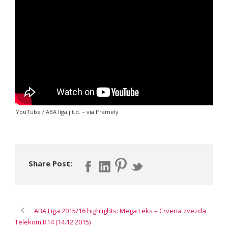
YouTube / ABA liga j.t.d.
– via
Iframely
Share Post:
ABA Liga 2015/16 highlights: Mega Leks – Crvena zvezda
Telekom R14 (14.12.2015)