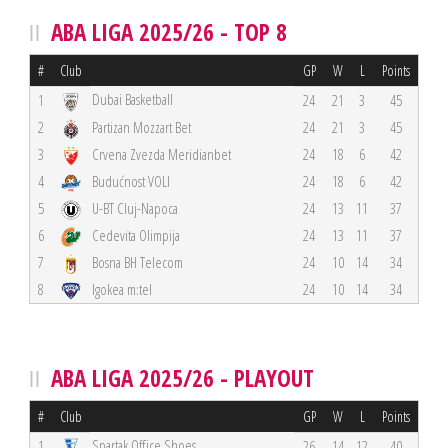
ABA LIGA 2025/26 - TOP 8
#
Club
GP
W
L
Points
Dubai Basketball
1
24
21
3
45
2
Partizan Mozzart Bet
24
21
3
45
3
Crvena Zvezda Meridianbet
24
18
6
42
4
Budućnost VOLI
24
18
6
42
5
U-BT Cluj-Napoca
24
13
11
37
6
Cedevita Olimpija
24
13
11
37
7
Bosna BH Telecom
24
10
14
34
8
Igokea m:tel
24
10
14
34
ABA LIGA 2025/26 - PLAYOUT
#
Club
GP
W
L
Points
Spartak Office Shoes
1
26
14
12
40