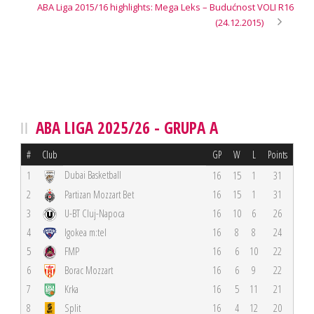
ABA Liga 2015/16 highlights: Mega Leks – Budućnost VOLI R16
(24.12.2015)
ABA LIGA 2025/26 - GRUPA A
#
Club
GP
W
L
Points
Dubai Basketball
1
16
15
1
31
2
Partizan Mozzart Bet
16
15
1
31
3
U-BT Cluj-Napoca
16
10
6
26
4
Igokea m:tel
16
8
8
24
5
FMP
16
6
10
22
6
Borac Mozzart
16
6
9
22
7
Krka
16
5
11
21
8
Split
16
4
12
20