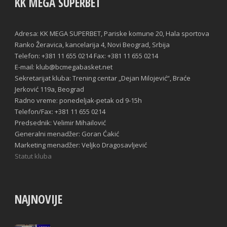
KK MEGA SUPERBET
Adresa: KK MEGA SUPERBET, Pariske komune 20, Hala sportova
Ranko Žeravica, kancelarija 4, Novi Beograd, Srbija
Telefon: +381 11 655 0214 Fax: +381 11 655 0214
E-mail: klub@bcmegabasket.net
Sekretarijat kluba: Trening centar „Dejan Milojević“, Braće
Jerković 119a, Beograd
Radno vreme: ponedeljak-petak od 9-15h
Telefon/Fax: +381 11 655 0214
Predsednik: Velimir Mihailović
Generalni menadžer: Goran Ćakić
Marketing menadžer: Veljko Dragosavljević
Statut kluba
NAJNOVIJE