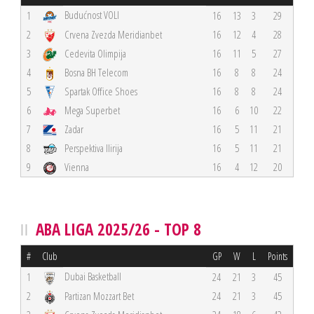
Budućnost VOLI
1
16
13
3
29
2
Crvena Zvezda Meridianbet
16
12
4
28
3
Cedevita Olimpija
16
11
5
27
4
Bosna BH Telecom
16
8
8
24
5
Spartak Office Shoes
16
8
8
24
6
Mega Superbet
16
6
10
22
7
Zadar
16
5
11
21
8
Perspektiva Ilirija
16
5
11
21
9
Vienna
16
4
12
20
ABA LIGA 2025/26 - TOP 8
#
Club
GP
W
L
Points
Dubai Basketball
1
24
21
3
45
2
Partizan Mozzart Bet
24
21
3
45