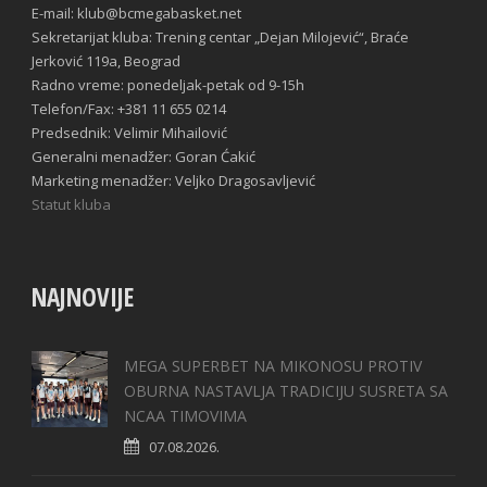
E-mail: klub@bcmegabasket.net
Sekretarijat kluba: Trening centar „Dejan Milojević“, Braće
Jerković 119a, Beograd
Radno vreme: ponedeljak-petak od 9-15h
Telefon/Fax: +381 11 655 0214
Predsednik: Velimir Mihailović
Generalni menadžer: Goran Ćakić
Marketing menadžer: Veljko Dragosavljević
Statut kluba
NAJNOVIJE
MEGA SUPERBET NA MIKONOSU PROTIV
OBURNA NASTAVLJA TRADICIJU SUSRETA SA
NCAA TIMOVIMA
07.08.2026.