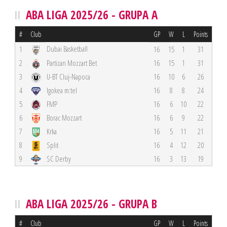
ABA LIGA 2025/26 - GRUPA A
#
Club
GP
W
L
Points
Dubai Basketball
1
16
15
1
31
2
Partizan Mozzart Bet
16
15
1
31
3
U-BT Cluj-Napoca
16
10
6
26
4
Igokea m:tel
16
8
8
24
5
FMP
16
6
10
22
6
Borac Mozzart
16
6
9
22
7
Krka
16
5
11
21
8
Split
16
4
12
20
9
SC Derby
16
3
13
19
ABA LIGA 2025/26 - GRUPA B
#
Club
GP
W
L
Points