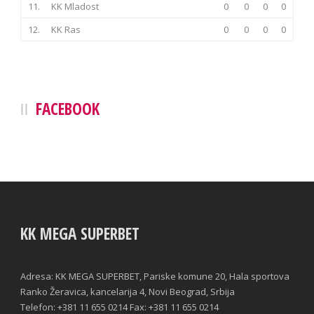
11.
KK Mladost
0
0
0
0
12.
KK Ras
0
0
0
0
FACEBOOK
KK MEGA SUPERBET
Adresa: KK MEGA SUPERBET, Pariske komune 20, Hala sportova
Ranko Žeravica, kancelarija 4, Novi Beograd, Srbija
Telefon: +381 11 655 0214 Fax: +381 11 655 0214