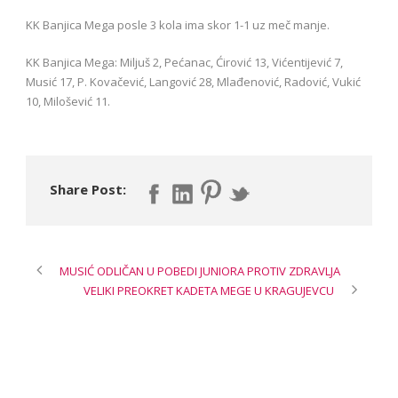
KK Banjica Mega posle 3 kola ima skor 1-1 uz meč manje.
KK Banjica Mega: Miljuš 2, Pećanac, Ćirović 13, Vićentijević 7,
Musić 17, P. Kovačević, Langović 28, Mlađenović, Radović, Vukić
10, Milošević 11.
Share Post:
MUSIĆ ODLIČAN U POBEDI JUNIORA PROTIV ZDRAVLJA
VELIKI PREOKRET KADETA MEGE U KRAGUJEVCU