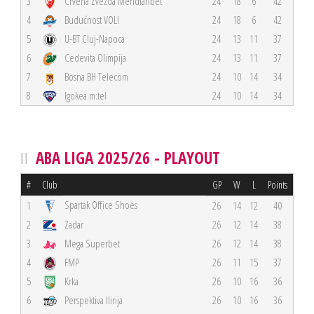
3
Crvena Zvezda Meridianbet
24
18
6
42
4
Budućnost VOLI
24
18
6
42
5
U-BT Cluj-Napoca
24
13
11
37
6
Cedevita Olimpija
24
13
11
37
7
Bosna BH Telecom
24
10
14
34
8
Igokea m:tel
24
10
14
34
ABA LIGA 2025/26 - PLAYOUT
#
Club
GP
W
L
Points
Spartak Office Shoes
1
26
14
12
40
2
Zadar
26
12
14
38
3
Mega Superbet
26
12
14
38
4
FMP
26
11
15
37
5
Krka
26
10
16
36
6
Perspektiva Ilirija
26
10
16
36