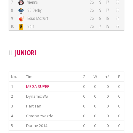
7
Vienna
26
9
17
35
8
SC Derby
26
9
17
35
9
Borac Mozzart
26
8
18
34
10
Split
26
7
19
33
JUNIORI
No.
Tim
G
W
+/-
P
1
MEGA SUPER
0
0
0
0
2
Dynamic BG
0
0
0
0
3
Partizan
0
0
0
0
4
Crvena zvezda
0
0
0
0
5
Dunav 2014
0
0
0
0