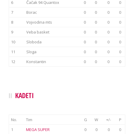
6
Čačak 94 Quantox
0
0
0
0
7
Borac
0
0
0
0
8
Vojvodina mts
0
0
0
0
9
Veba basket
0
0
0
0
10
Sloboda
0
0
0
0
11
Sloga
0
0
0
0
12
Konstantin
0
0
0
0
KADETI
No.
Tim
G
W
+/-
P
1
MEGA SUPER
0
0
0
0