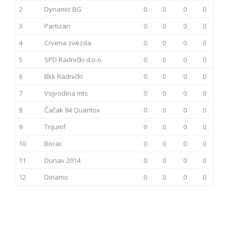
2
Dynamic BG
0
0
0
0
3
Partizan
0
0
0
0
4
Crvena zvezda
0
0
0
0
5
SPD Radnički d.o.o.
0
0
0
0
6
Bkk Radnički
0
0
0
0
7
Vojvodina mts
0
0
0
0
8
Čačak 94 Quantox
0
0
0
0
9
Trijumf
0
0
0
0
10
Borac
0
0
0
0
11
Dunav 2014
0
0
0
0
12
Dinamo
0
0
0
0