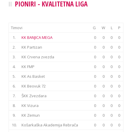
PIONIRI - KVALITETNA LIGA
Timovi
G
W
L
P
1.
KK BANJICA MEGA
0
0
0
0
2.
KK Partizan
0
0
0
0
3.
KK Crvena zvezda
0
0
0
0
4.
KK FMP
0
0
0
0
5.
KK As Basket
0
0
0
0
6.
KK Beovuk 72
0
0
0
0
7.
ŠKK Zvezdara
0
0
0
0
8.
KK Vizura
0
0
0
0
9.
KK Zemun
0
0
0
0
10.
Košarkaška Akademija Rebrača
0
0
0
0