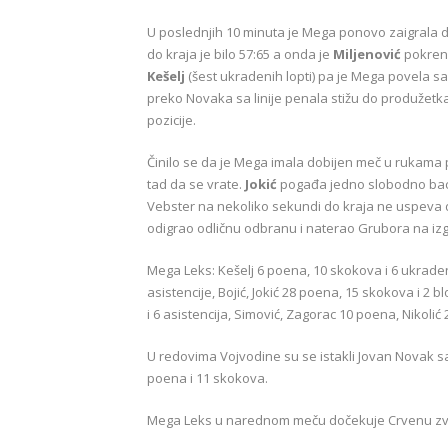
U poslednjih 10 minuta je Mega ponovo zaigrala do
do kraja je bilo 57:65 a onda je
Miljenović
pokrenu
Kešelj
(šest ukradenih lopti) pa je Mega povela sa
preko Novaka sa linije penala stižu do produžetk
pozicije.
Činilo se da je Mega imala dobijen meč u rukama po
tad da se vrate.
Jokić
pogađa jedno slobodno baca
Vebster na nekoliko sekundi do kraja ne uspeva da 
odigrao odličnu odbranu i naterao Grubora na iz
Mega Leks: Kešelj 6 poena, 10 skokova i 6 ukradeni
asistencije, Bojić, Jokić 28 poena, 15 skokova i 2 
i 6 asistencija, Simović, Zagorac 10 poena, Nikolić
U redovima Vojvodine su se istakli Jovan Novak sa
poena i 11 skokova.
Mega Leks u narednom meču dočekuje Crvenu zve