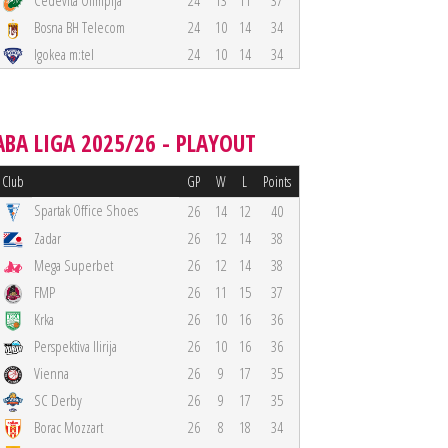
Cedevita Olimpija
24
13
11
37
Bosna BH Telecom
24
10
14
34
Igokea m:tel
24
10
14
34
ABA LIGA 2025/26 - PLAYOUT
Club
GP
W
L
Points
Spartak Office Shoes
26
14
12
40
Zadar
26
12
14
38
Mega Superbet
26
12
14
38
FMP
26
11
15
37
Krka
26
10
16
36
Perspektiva Ilirija
26
10
16
36
Vienna
26
9
17
35
SC Derby
26
9
17
35
Borac Mozzart
26
8
18
34