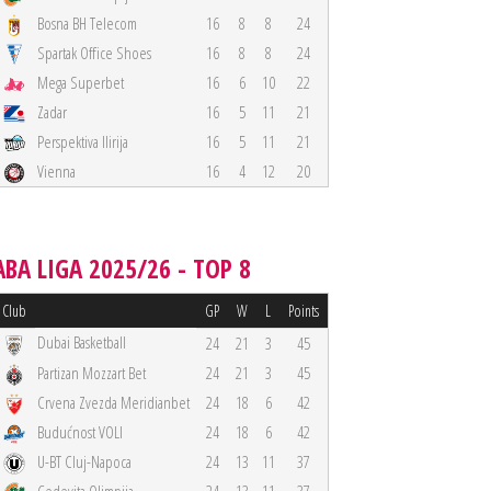
Bosna BH Telecom
16
8
8
24
Spartak Office Shoes
16
8
8
24
Mega Superbet
16
6
10
22
Zadar
16
5
11
21
Perspektiva Ilirija
16
5
11
21
Vienna
16
4
12
20
ABA LIGA 2025/26 - TOP 8
Club
GP
W
L
Points
Dubai Basketball
24
21
3
45
Partizan Mozzart Bet
24
21
3
45
Crvena Zvezda Meridianbet
24
18
6
42
Budućnost VOLI
24
18
6
42
U-BT Cluj-Napoca
24
13
11
37