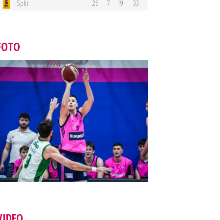
Split
26
7
19
33
FOTO
VIDEO