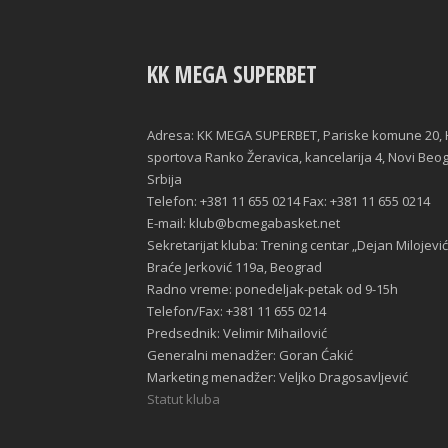
KK MEGA SUPERBET
Adresa: KK MEGA SUPERBET, Pariske komune 20, 
sportova Ranko Žeravica, kancelarija 4, Novi Beo
Srbija
Telefon: +381 11 655 0214 Fax: +381 11 655 0214
E-mail: klub@bcmegabasket.net
Sekretarijat kluba: Trening centar „Dejan Milojević
Braće Jerković 119a, Beograd
Radno vreme: ponedeljak-petak od 9-15h
Telefon/Fax: +381 11 655 0214
Predsednik: Velimir Mihailović
Generalni menadžer: Goran Ćakić
Marketing menadžer: Veljko Dragosavljević
Statut kluba