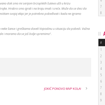
6
novano dok smo mi serijom brzopletih šuteva ušli u krizu
7
ojke. Hrabro smo igrali i na kraju imali i sreće. Može da se desi da
8
titam svojoj ekipi jer je potrebno pobeđivati i kada ne igramo
o neke šanse i greškama doveli Vojvodinu u situaciju da pobedi. Važna
de i moramo da se još bolje spremimo“.
#
1
2
3
4
5
6
7
JOKIĆ PONOVO MVP KOLA!
8
9