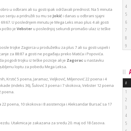
4
bro u odbrani ali su gosti ipak održavali prednost. Na 5 minuta
5
o seriju a pridružili su mu se
Jokić
i danas u odbrani sjajni
6
 69:67. U poslednjem minutu je Mega Leks imao plus 4 ali gosti
a pošto je
Vebster
u poslednjoj sekundi promašio ulaz iz teške
7
8
9
sle trojke Zagorca u produžetku za plus 7 ali su gosti uspeli i
nje za 88:87 a gosti ne pogađaju preko Matića i Popovića.
pogodi trojku iz teške pozicije ali je
Zagorac
u nastavku
gubljenu loptu za pobedu Mega Leksa.
h, Krstić 5 poena, Jaramaz, Veljković, Miljenović 22 poena i 4
#
blokade (indeks 36), Šulović 3 poena i 7 skokova, Vebster 12 poena
1
 2 poena.
2
 22 poena, 10 skokova i 8 asistencija i Aleksandar Bursać sa 17
3
4
zdu. Utakmica je zakazana za sredu 20. maj od 18 časova.
5