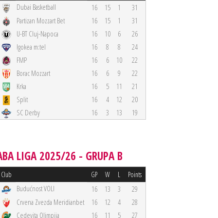
Dubai Basketball
16
15
1
31
Partizan Mozzart Bet
16
15
1
31
U-BT Cluj-Napoca
16
10
6
26
Igokea m:tel
16
8
8
24
FMP
16
6
10
22
Borac Mozzart
16
6
9
22
Krka
16
5
11
21
Split
16
4
12
20
SC Derby
16
3
13
19
ABA LIGA 2025/26 - GRUPA B
Club
GP
W
L
Points
Budućnost VOLI
16
13
3
29
Crvena Zvezda Meridianbet
16
12
4
28
Cedevita Olimpija
16
11
5
27