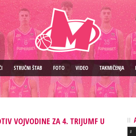
ČI
STRUČNI ŠTAB
FOTO
VIDEO
TAKMIČENJA
IV VOJVODINE ZA 4. TRIJUMF U
#