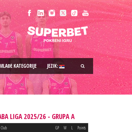
MLAĐE KATEGORIJE
JEZIK:
ABA LIGA 2025/26 - GRUPA A
Club
GP
W
L
Points