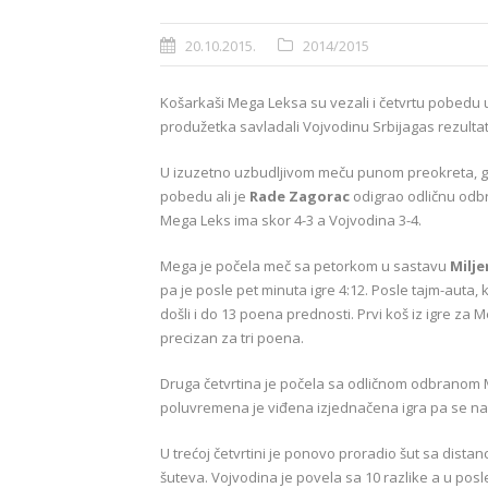
20.10.2015.
2014/2015
Košarkaši Mega Leksa su vezali i četvrtu pobedu u 
produžetka savladali Vojvodinu Srbijagas rezultatom
U izuzetno uzbudljivom meču punom preokreta, g
pobedu ali je
Rade Zagorac
odigrao odličnu odbr
Mega Leks ima skor 4-3 a Vojvodina 3-4.
Mega je počela meč sa petorkom u sastavu
Milje
pa je posle pet minuta igre 4:12. Posle tajm-auta,
došli i do 13 poena prednosti. Prvi koš iz igre za M
precizan za tri poena.
Druga četvrtina je počela sa odličnom odbranom Me
poluvremena je viđena izjednačena igra pa se na 
U trećoj četvrtini je ponovo proradio šut sa dist
šuteva. Vojvodina je povela sa 10 razlike a u posle