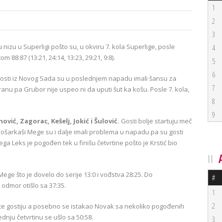
1
2
3
nizu u Superligi pošto su, u okviru 7. kola Superlige, posle
4
 88:87 (13:21, 24:14, 13:23, 29:21, 9:8).
5
6
osti iz Novog Sada su u poslednjem napadu imali šansu za
7
anu pa Grubor nije uspeo ni da uputi šut ka košu. Posle 7. kola,
8
9
nović, Zagorac, Kešelj, Jokić i Šulović.
Gosti bolje startuju meč
 košarkaši Mege su i dalje imali problema u napadu pa su gosti
ega Leks je pogođen tek u finišu četvrtine pošto je Krstić bio
ge što je dovelo do serije 13:0 i vođstva 28:25. Do
#
odmor otišlo sa 37:35.
1
2
ance gostiju a posebno se istakao Novak sa nekoliko pogođenih
dnju četvrtinu se ušlo sa 50:58.
3