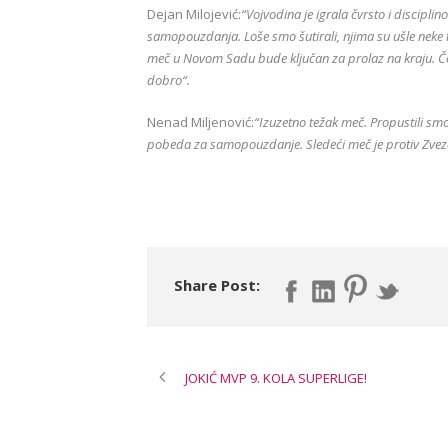
Dejan Milojević:
“Vojvodina je igrala čvrsto i discipli
samopouzdanja. Loše smo šutirali, njima su ušle neke tr
meč u Novom Sadu bude ključan za prolaz na kraju. Čes
dobro“.
Nenad Miljenović:
“Izuzetno težak meč. Propustili sm
pobeda za samopouzdanje. Sledeći meč je protiv Zvez
Share Post:
JOKIĆ MVP 9. KOLA SUPERLIGE!