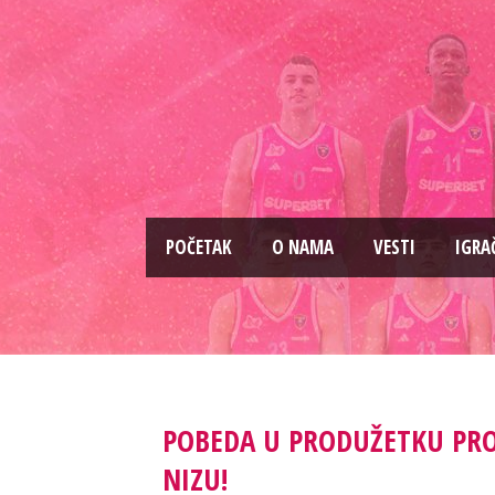
PОČETAK
O NAMA
VESTI
IGRA
POBEDA U PRODUŽETKU PROT
NIZU!