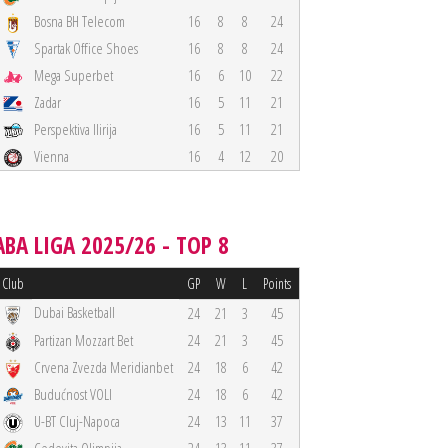
Bosna BH Telecom
16
8
8
24
Spartak Office Shoes
16
8
8
24
Mega Superbet
16
6
10
22
Zadar
16
5
11
21
Perspektiva Ilirija
16
5
11
21
Vienna
16
4
12
20
ABA LIGA 2025/26 - TOP 8
Club
GP
W
L
Points
Dubai Basketball
24
21
3
45
Partizan Mozzart Bet
24
21
3
45
Crvena Zvezda Meridianbet
24
18
6
42
Budućnost VOLI
24
18
6
42
U-BT Cluj-Napoca
24
13
11
37