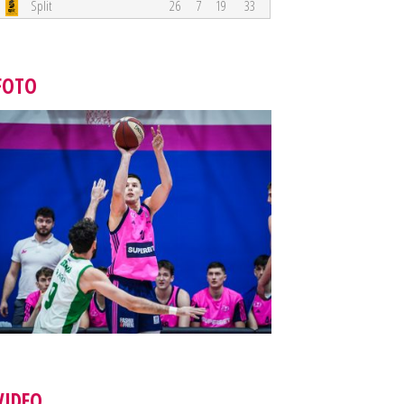
Split
26
7
19
33
FOTO
VIDEO