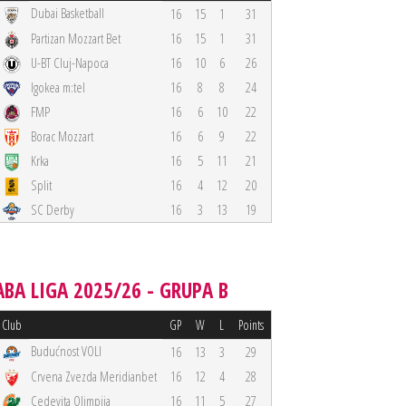
Dubai Basketball
16
15
1
31
Partizan Mozzart Bet
16
15
1
31
U-BT Cluj-Napoca
16
10
6
26
Igokea m:tel
16
8
8
24
FMP
16
6
10
22
Borac Mozzart
16
6
9
22
Krka
16
5
11
21
Split
16
4
12
20
SC Derby
16
3
13
19
ABA LIGA 2025/26 - GRUPA B
Club
GP
W
L
Points
Budućnost VOLI
16
13
3
29
Crvena Zvezda Meridianbet
16
12
4
28
Cedevita Olimpija
16
11
5
27