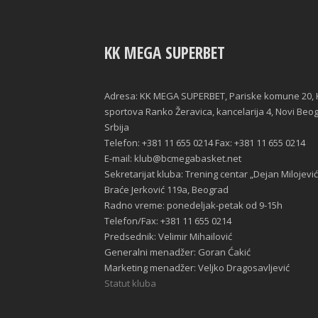
KK MEGA SUPERBET
Adresa: KK MEGA SUPERBET, Pariske komune 20, 
sportova Ranko Žeravica, kancelarija 4, Novi Beo
Srbija
Telefon: +381 11 655 0214 Fax: +381 11 655 0214
E-mail: klub@bcmegabasket.net
Sekretarijat kluba: Trening centar „Dejan Milojević
Braće Jerković 119a, Beograd
Radno vreme: ponedeljak-petak od 9-15h
Telefon/Fax: +381 11 655 0214
Predsednik: Velimir Mihailović
Generalni menadžer: Goran Ćakić
Marketing menadžer: Veljko Dragosavljević
Statut kluba