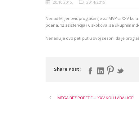
20.10.2015.
2014/2015
Nenad Miljenović proglašen je za MVP-a XXV kola A
poena, 12 asistencija i 6 skokova, sa ukupnim in
Nenadu je ovo peti put u ovoj sezoni da je progl
Share Post:
MEGA BEZ POBEDE U XXV KOLU ABA LIGE!