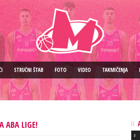
ČI
STRUČNI ŠTAB
FOTO
VIDEO
TAKMIČENJA
 ABA LIGE!
#