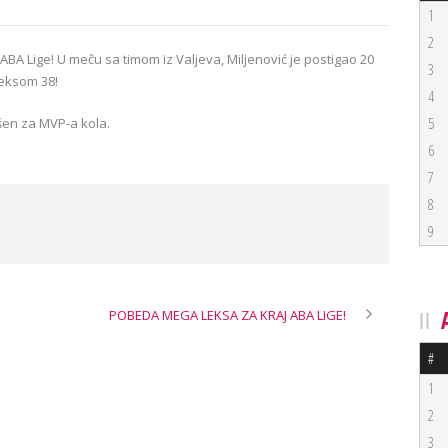
1
2
BA Lige! U meču sa timom iz Valjeva, Miljenović je postigao 20
3
deksom 38!
4
5
ašen za MVP-a kola.
6
7
8
9
POBEDA MEGA LEKSA ZA KRAJ ABA LIGE!
#
1
2
3