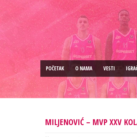
PОČETAK
O NAMA
VESTI
IGRA
MILJENOVIĆ – MVP XXV KOLA