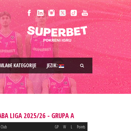
MLAĐE KATEGORIJE
JEZIK:
ABA LIGA 2025/26 - GRUPA A
Club
GP
W
L
Points