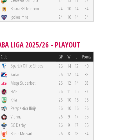
Cedevita Olimpija
24
13
11
37
Bosna BH Telecom
24
10
14
34
Igokea m:tel
24
10
14
34
ABA LIGA 2025/26 - PLAYOUT
Club
GP
W
L
Points
Spartak Office Shoes
26
14
12
40
Zadar
26
12
14
38
Mega Superbet
26
12
14
38
FMP
26
11
15
37
Krka
26
10
16
36
Perspektiva Ilirija
26
10
16
36
Vienna
26
9
17
35
SC Derby
26
9
17
35
Borac Mozzart
26
8
18
34