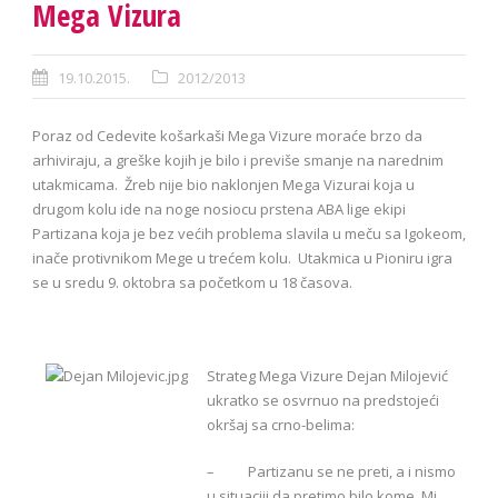
Mega Vizura
19.10.2015.
2012/2013
Poraz od Cedevite košarkaši Mega Vizure moraće brzo da
arhiviraju, a greške kojih je bilo i previše smanje na narednim
utakmicama. Žreb nije bio naklonjen Mega Vizurai koja u
drugom kolu ide na noge nosiocu prstena ABA lige ekipi
Partizana koja je bez većih problema slavila u meču sa Igokeom,
inače protivnikom Mege u trećem kolu. Utakmica u Pioniru igra
se u sredu 9. oktobra sa početkom u 18 časova.
Strateg Mega Vizure Dejan Milojević
ukratko se osvrnuo na predstojeći
okršaj sa crno-belima:
– Partizanu se ne preti, a i nismo
u situaciji da pretimo bilo kome. Mi