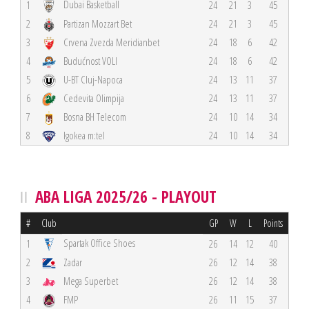
Dubai Basketball
1
24
21
3
45
2
Partizan Mozzart Bet
24
21
3
45
3
Crvena Zvezda Meridianbet
24
18
6
42
4
Budućnost VOLI
24
18
6
42
5
U-BT Cluj-Napoca
24
13
11
37
6
Cedevita Olimpija
24
13
11
37
7
Bosna BH Telecom
24
10
14
34
8
Igokea m:tel
24
10
14
34
ABA LIGA 2025/26 - PLAYOUT
#
Club
GP
W
L
Points
Spartak Office Shoes
1
26
14
12
40
2
Zadar
26
12
14
38
3
Mega Superbet
26
12
14
38
4
FMP
26
11
15
37