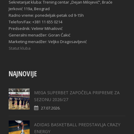
Sekretarijat kluba: Trening centar „Dejan Milojević“, Braće
Jerković 119a, Beograd
Radno vreme: ponedeljak-petak od 9-15h
Telefon/Fax: +381 11 655 0214
Predsednik: Velimir Mihailović
Generalni menadžer: Goran Ćakić
Marketing menadžer: Veljko Dragosavljević
Statut kluba
NAJNOVIJE
MEGA SUPERBET ZAPOČELA PRIPREME ZA
SEZONU 2026/27
27.07.2026.
ADIDAS BASKETBALL PREDSTAVLJA CRAZY
ENERGY