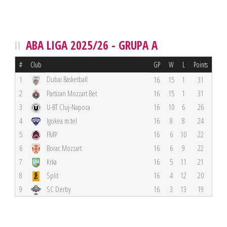
ABA LIGA 2025/26 - GRUPA A
#
Club
GP
W
L
Points
Dubai Basketball
1
16
15
1
31
2
Partizan Mozzart Bet
16
15
1
31
3
U-BT Cluj-Napoca
16
10
6
26
4
Igokea m:tel
16
8
8
24
5
FMP
16
6
10
22
6
Borac Mozzart
16
6
9
22
7
Krka
16
5
11
21
8
Split
16
4
12
20
9
SC Derby
16
3
13
19