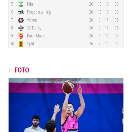
5
Krka
26
10
16
36
6
Perspektiva Ilirija
26
10
16
36
7
Vienna
26
9
17
35
8
SC Derby
26
9
17
35
9
Borac Mozzart
26
8
18
34
10
Split
26
7
19
33
FOTO