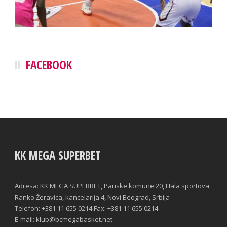
FACEBOOK
KK MEGA SUPERBET
Adresa: KK MEGA SUPERBET, Pariske komune 20, Hala sportova
Ranko Žeravica, kancelarija 4, Novi Beograd, Srbija
Telefon: +381 11 655 0214 Fax: +381 11 655 0214
E-mail: klub@bcmegabasket.net