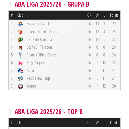
ABA LIGA 2025/26 - GRUPA B
#
Club
GP
W
L
Points
Budućnost VOLI
1
16
13
3
29
2
Crvena Zvezda Meridianbet
16
12
4
28
3
Cedevita Olimpija
16
11
5
27
4
Bosna BH Telecom
16
8
8
24
5
Spartak Office Shoes
16
8
8
24
6
Mega Superbet
16
6
10
22
7
Zadar
16
5
11
21
8
Perspektiva Ilirija
16
5
11
21
9
Vienna
16
4
12
20
ABA LIGA 2025/26 - TOP 8
#
Club
GP
W
L
Points