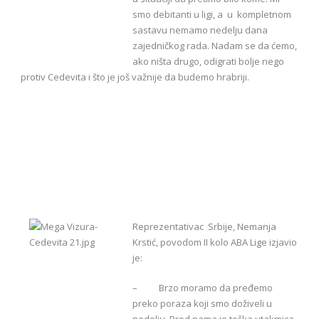
smo debitanti u ligi, a u kompletnom
sastavu nemamo nedelju dana
zajedničkog rada. Nadam se da ćemo,
ako ništa drugo, odigrati bolje nego
protiv Cedevita i što je još važnije da budemo hrabriji.
Reprezentativac Srbije, Nemanja
Krstić, povodom II kolo ABA Lige izjavio
je:
– Brzo moramo da pređemo
preko poraza koji smo doživeli u
nedelju. Pred nama je teška utakmica,