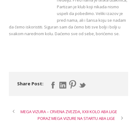
Partizan je klub koji nikada nismo
uspeli da pobedimo. Veliki izazov je
pred nama, ali i šansa koju se nadam
da ćemo iskoristiti. Siguran sam da ćemo biti sve bolji i bolji u
svakom narednom kolu. Daćemo sve od sebe, borićemo se.
Share Post:
MEGA VIZURA – CRVENA ZVEZDA, XXII KOLO ABA LIGE
PORAZ MEGA VIZURE NA STARTU ABA LIGE