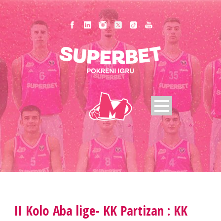
II Kolo Aba lige- KK Partizan : KK