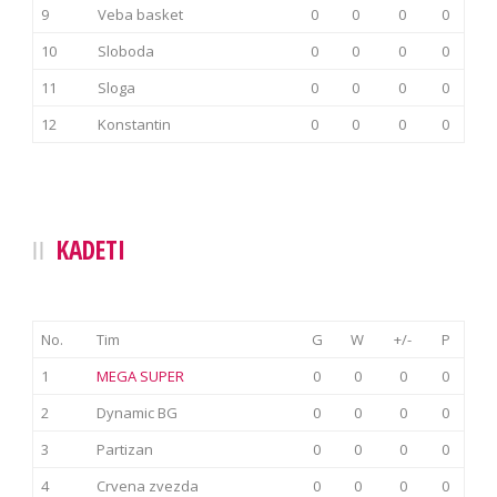
9
Veba basket
0
0
0
0
10
Sloboda
0
0
0
0
11
Sloga
0
0
0
0
12
Konstantin
0
0
0
0
KADETI
No.
Tim
G
W
+/-
P
1
MEGA SUPER
0
0
0
0
2
Dynamic BG
0
0
0
0
3
Partizan
0
0
0
0
4
Crvena zvezda
0
0
0
0