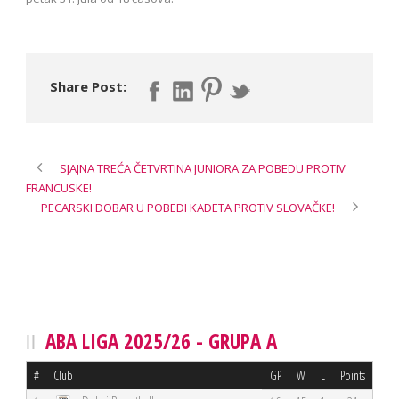
Share Post:
SJAJNA TREĆA ČETVRTINA JUNIORA ZA POBEDU PROTIV
FRANCUSKE!
PECARSKI DOBAR U POBEDI KADETA PROTIV SLOVAČKE!
ABA LIGA 2025/26 - GRUPA A
#
Club
GP
W
L
Points