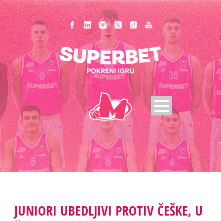
JUNIORI UBEDLJIVI PROTIV ČEŠKE, U