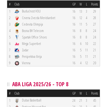
#
Club
GP
W
L
Points
Budućnost VOLI
1
16
13
3
29
2
Crvena Zvezda Meridianbet
16
12
4
28
3
Cedevita Olimpija
16
11
5
27
4
Bosna BH Telecom
16
8
8
24
5
Spartak Office Shoes
16
8
8
24
6
Mega Superbet
16
6
10
22
7
Zadar
16
5
11
21
8
Perspektiva Ilirija
16
5
11
21
9
Vienna
16
4
12
20
ABA LIGA 2025/26 - TOP 8
#
Club
GP
W
L
Points
Dubai Basketball
1
24
21
3
45
2
Partizan Mozzart Bet
24
21
3
45