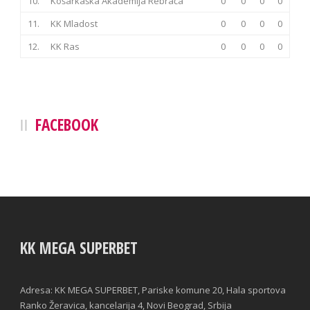
10.
Košarkaška Akademija Rebrača
0
0
0
0
11.
KK Mladost
0
0
0
0
12.
KK Ras
0
0
0
0
FACEBOOK
KK MEGA SUPERBET
Adresa: KK MEGA SUPERBET, Pariske komune 20, Hala sportova
Ranko Žeravica, kancelarija 4, Novi Beograd, Srbija