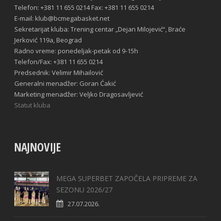
Telefon: +381 11 655 0214 Fax: +381 11 655 0214
E-mail: klub@bcmegabasket.net
Sekretarijat kluba: Trening centar „Dejan Milojević“, Braće
Jerković 119a, Beograd
Radno vreme: ponedeljak-petak od 9-15h
Telefon/Fax: +381 11 655 0214
Predsednik: Velimir Mihailović
Generalni menadžer: Goran Ćakić
Marketing menadžer: Veljko Dragosavljević
Statut kluba
NAJNOVIJE
MEGA SUPERBET ZAPOČELA PRIPREME ZA
SEZONU 2026/27
27.07.2026.