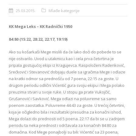
25.03.2015.
Mlađe kategorije
KK Mega Leks – KK Radnički 1950
84:80 (15:22, 28:22, 22:17, 19:19
)
Ako su košarkaši Mege mislili da će lako doći do pobede to se
nije ostvarilo. Uvod u utakmicu kao i cela prva četvrtina je
pripala gostujućoj ekipi iz Kragujevca. Raspoloženi Radenković,
Srećković i Stevanović dobijaju duele sa igračima Mege i odlaze
na kratki odmor sa prednošću od 7 poena, 22:15 za goste. U
drugom periodu odlični Vićentić gura svoju ekipu i Mega polako
preuzima stvari u svoje ruke. U stopu ga prate Vukojčić,
Grušanović i Savković. Mega odlazi na poluvreme sa samo
poenom zaostatka. Poluvreme 44:43 za goste. U trećoj četvrtini,
koja je očigledno bila i rezultatski presudna za konačni ishod,
Mega dolazi do prednosti od 5 poena. 22:17 da bi se u zadnjem
periodu ta neka prednost i održavala za konačnih 84:80 za
domaćina. Kod Mege ponajbolji su bili: Vićentić sa 23 poena,