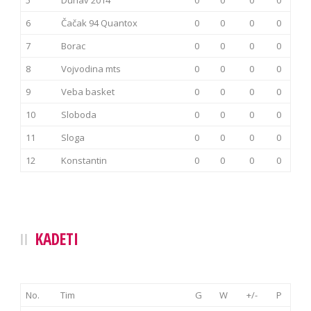
5
Dunav 2014
0
0
0
0
6
Čačak 94 Quantox
0
0
0
0
7
Borac
0
0
0
0
8
Vojvodina mts
0
0
0
0
9
Veba basket
0
0
0
0
10
Sloboda
0
0
0
0
11
Sloga
0
0
0
0
12
Konstantin
0
0
0
0
KADETI
No.
Tim
G
W
+/-
P