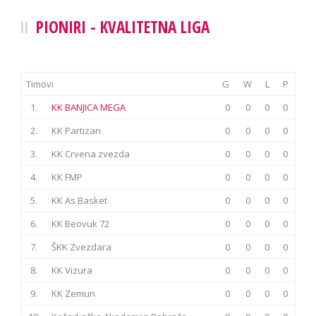
PIONIRI - KVALITETNA LIGA
Timovi
G
W
L
P
1.
KK BANJICA MEGA
0
0
0
0
2.
KK Partizan
0
0
0
0
3.
KK Crvena zvezda
0
0
0
0
4.
KK FMP
0
0
0
0
5.
KK As Basket
0
0
0
0
6.
KK Beovuk 72
0
0
0
0
7.
ŠKK Zvezdara
0
0
0
0
8.
KK Vizura
0
0
0
0
9.
KK Zemun
0
0
0
0