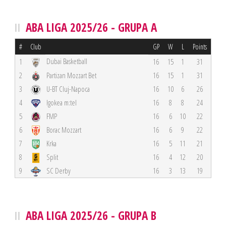
ABA LIGA 2025/26 - GRUPA A
#
Club
GP
W
L
Points
Dubai Basketball
1
16
15
1
31
2
Partizan Mozzart Bet
16
15
1
31
3
U-BT Cluj-Napoca
16
10
6
26
4
Igokea m:tel
16
8
8
24
5
FMP
16
6
10
22
6
Borac Mozzart
16
6
9
22
7
Krka
16
5
11
21
8
Split
16
4
12
20
9
SC Derby
16
3
13
19
ABA LIGA 2025/26 - GRUPA B