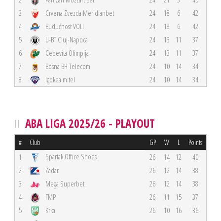
3
Crvena Zvezda Meridianbet
24
18
6
42
4
Budućnost VOLI
24
18
6
42
5
U-BT Cluj-Napoca
24
13
11
37
6
Cedevita Olimpija
24
13
11
37
7
Bosna BH Telecom
24
10
14
34
8
Igokea m:tel
24
10
14
34
ABA LIGA 2025/26 - PLAYOUT
#
Club
GP
W
L
Points
Spartak Office Shoes
1
26
14
12
40
2
Zadar
26
12
14
38
3
Mega Superbet
26
12
14
38
4
FMP
26
11
15
37
5
Krka
26
10
16
36