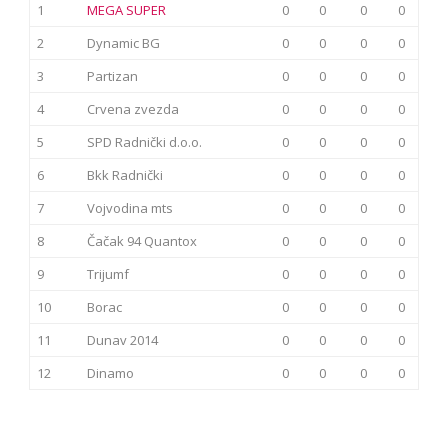
1
MEGA SUPER
0
0
0
0
2
Dynamic BG
0
0
0
0
3
Partizan
0
0
0
0
4
Crvena zvezda
0
0
0
0
5
SPD Radnički d.o.o.
0
0
0
0
6
Bkk Radnički
0
0
0
0
7
Vojvodina mts
0
0
0
0
8
Čačak 94 Quantox
0
0
0
0
9
Trijumf
0
0
0
0
10
Borac
0
0
0
0
11
Dunav 2014
0
0
0
0
12
Dinamo
0
0
0
0