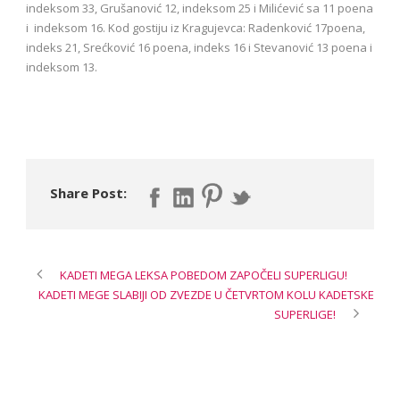
indeksom 33, Grušanović 12, indeksom 25 i Milićević sa 11 poena
i indeksom 16. Kod gostiju iz Kragujevca: Radenković 17poena,
indeks 21, Srećković 16 poena, indeks 16 i Stevanović 13 poena i
indeksom 13.
Share Post:
KADETI MEGA LEKSA POBEDOM ZAPOČELI SUPERLIGU!
KADETI MEGE SLABIJI OD ZVEZDE U ČETVRTOM KOLU KADETSKE
SUPERLIGE!