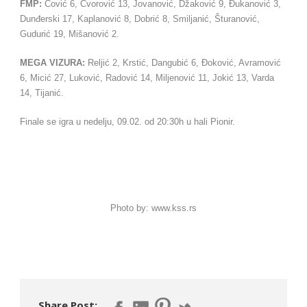
FMP:
Čović 6, Čvorović 13, Jovanović, Džaković 9, Đukanović 3,
Dunđerski 17, Kaplanović 8, Dobrić 8, Smiljanić, Šturanović,
Gudurić 19, Mišanović 2.
MEGA VIZURA:
Reljić 2, Krstić, Dangubić 6, Đoković, Avramović
6, Micić 27, Luković, Radović 14, Miljenović 11, Jokić 13, Varda
14, Tijanić.
Finale se igra u nedelju, 09.02. od 20:30h u hali Pionir.
Photo by: www.kss.rs
Share Post: