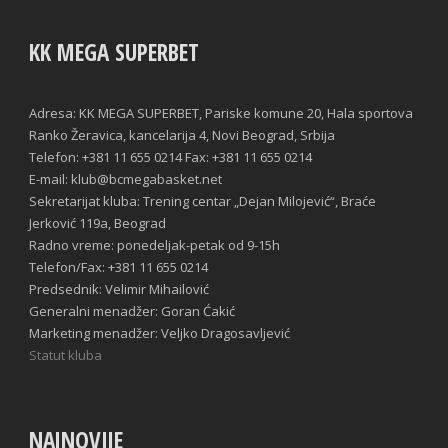
KK MEGA SUPERBET
Adresa: KK MEGA SUPERBET, Pariske komune 20, Hala sportova
Ranko Žeravica, kancelarija 4, Novi Beograd, Srbija
Telefon: +381 11 655 0214 Fax: +381 11 655 0214
E-mail: klub@bcmegabasket.net
Sekretarijat kluba: Trening centar „Dejan Milojević“, Braće
Jerković 119a, Beograd
Radno vreme: ponedeljak-petak od 9-15h
Telefon/Fax: +381 11 655 0214
Predsednik: Velimir Mihailović
Generalni menadžer: Goran Ćakić
Marketing menadžer: Veljko Dragosavljević
Statut kluba
NAJNOVIJE