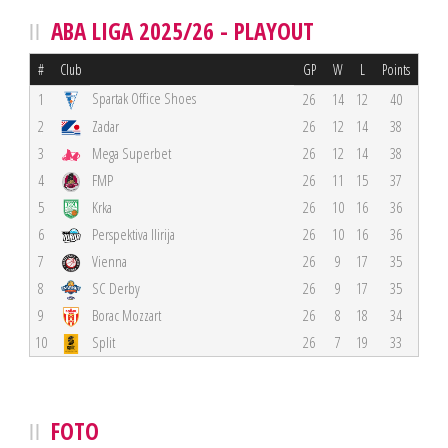
ABA LIGA 2025/26 - PLAYOUT
#
Club
GP
W
L
Points
Spartak Office Shoes
1
26
14
12
40
2
Zadar
26
12
14
38
3
Mega Superbet
26
12
14
38
4
FMP
26
11
15
37
5
Krka
26
10
16
36
6
Perspektiva Ilirija
26
10
16
36
7
Vienna
26
9
17
35
8
SC Derby
26
9
17
35
9
Borac Mozzart
26
8
18
34
10
Split
26
7
19
33
FOTO