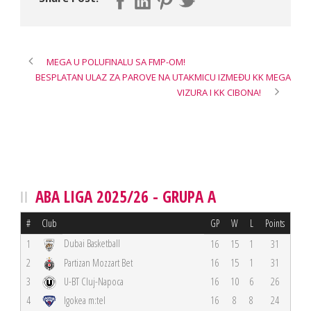
MEGA U POLUFINALU SA FMP-OM!
BESPLATAN ULAZ ZA PAROVE NA UTAKMICU IZMEĐU KK MEGA
VIZURA I KK CIBONA!
ABA LIGA 2025/26 - GRUPA A
#
Club
GP
W
L
Points
Dubai Basketball
1
16
15
1
31
2
Partizan Mozzart Bet
16
15
1
31
3
U-BT Cluj-Napoca
16
10
6
26
4
Igokea m:tel
16
8
8
24