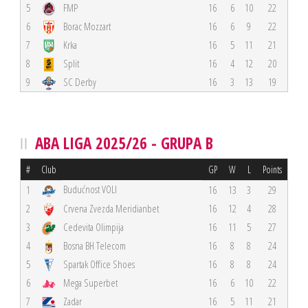
5
FMP
16
6
10
22
6
Borac Mozzart
16
6
9
22
7
Krka
16
5
11
21
8
Split
16
4
12
20
9
SC Derby
16
3
13
19
ABA LIGA 2025/26 - GRUPA B
#
Club
GP
W
L
Points
Budućnost VOLI
1
16
13
3
29
2
Crvena Zvezda Meridianbet
16
12
4
28
3
Cedevita Olimpija
16
11
5
27
4
Bosna BH Telecom
16
8
8
24
5
Spartak Office Shoes
16
8
8
24
6
Mega Superbet
16
6
10
22
7
Zadar
16
5
11
21