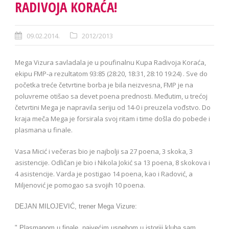
RADIVOJA KORAĆA!
09.02.2014.
2012/2013
Mega Vizura savladala je u poufinalnu Kupa Radivoja Koraća,
ekipu FMP-a rezultatom 93:85 (28:20, 18:31, 28:10 19:24) . Sve do
početka treće četvrtine borba je bila neizvesna, FMP je na
poluvreme otišao sa devet poena prednosti. Međutim, u trećoj
četvrtini Mega je napravila seriju od 14-0 i preuzela vođstvo. Do
kraja meča Mega je forsirala svoj ritam i time došla do pobede i
plasmana u finale.
Vasa Micić i večeras bio je najbolji sa 27 poena, 3 skoka, 3
asistencije. Odličan je bio i Nikola Jokić sa 13 poena, 8 skokova i
4 asistencije. Varda je postigao 14 poena, kao i Radović, a
Miljenović je pomogao sa svojih 10 poena.
DEJAN MILOJEVIĆ, trener Mega Vizure:
" Plasmanom u finale, najvećim uspehom u istoriji kluba sam