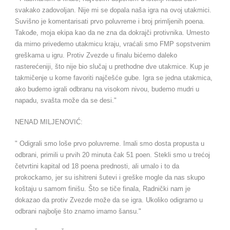
svakako zadovoljan. Nije mi se dopala naša igra na ovoj utakmici.
Suvišno je komentarisati prvo poluvreme i broj primljenih poena.
Takođe, moja ekipa kao da ne zna da dokrajči protivnika. Umesto
da mirno privedemo utakmicu kraju, vraćali smo FMP sopstvenim
greškama u igru. Protiv Zvezde u finalu bićemo daleko
rasterećeniji, što nije bio slučaj u prethodne dve utakmice. Kup je
takmičenje u kome favoriti najčešće gube. Igra se jedna utakmica,
ako budemo igrali odbranu na visokom nivou, budemo mudri u
napadu, svašta može da se desi."
NENAD MILJENOVIĆ:
" Odigrali smo loše prvo poluvreme. Imali smo dosta propusta u
odbrani, primili u prvih 20 minuta čak 51 poen. Stekli smo u trećoj
četvrtini kapital od 18 poena prednosti, ali umalo i to da
prokockamo, jer su ishitreni šutevi i greške mogle da nas skupo
koštaju u samom finišu. Što se tiče finala, Radnički nam je
dokazao da protiv Zvezde može da se igra. Ukoliko odigramo u
odbrani najbolje što znamo imamo šansu."