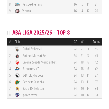
8
Perspektiva Ilirija
16
5
11
21
9
Vienna
16
4
12
20
ABA LIGA 2025/26 - TOP 8
#
Club
GP
W
L
Points
Dubai Basketball
1
24
21
3
45
2
Partizan Mozzart Bet
24
21
3
45
3
Crvena Zvezda Meridianbet
24
18
6
42
4
Budućnost VOLI
24
18
6
42
5
U-BT Cluj-Napoca
24
13
11
37
6
Cedevita Olimpija
24
13
11
37
7
Bosna BH Telecom
24
10
14
34
8
Igokea m:tel
24
10
14
34