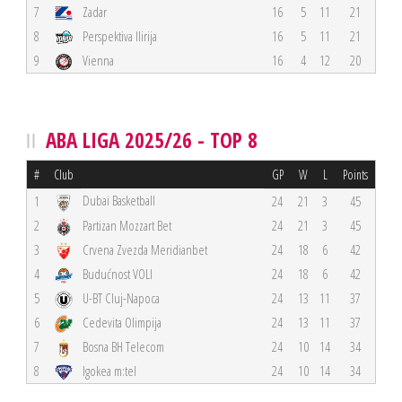
7
Zadar
16
5
11
21
8
Perspektiva Ilirija
16
5
11
21
9
Vienna
16
4
12
20
ABA LIGA 2025/26 - TOP 8
#
Club
GP
W
L
Points
Dubai Basketball
1
24
21
3
45
2
Partizan Mozzart Bet
24
21
3
45
3
Crvena Zvezda Meridianbet
24
18
6
42
4
Budućnost VOLI
24
18
6
42
5
U-BT Cluj-Napoca
24
13
11
37
6
Cedevita Olimpija
24
13
11
37
7
Bosna BH Telecom
24
10
14
34
8
Igokea m:tel
24
10
14
34