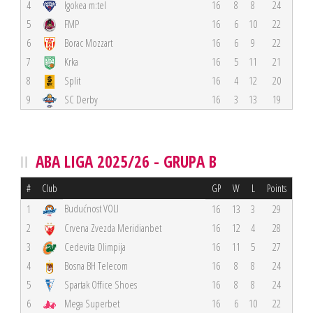
4
Igokea m:tel
16
8
8
24
5
FMP
16
6
10
22
6
Borac Mozzart
16
6
9
22
7
Krka
16
5
11
21
8
Split
16
4
12
20
9
SC Derby
16
3
13
19
ABA LIGA 2025/26 - GRUPA B
#
Club
GP
W
L
Points
Budućnost VOLI
1
16
13
3
29
2
Crvena Zvezda Meridianbet
16
12
4
28
3
Cedevita Olimpija
16
11
5
27
4
Bosna BH Telecom
16
8
8
24
5
Spartak Office Shoes
16
8
8
24
6
Mega Superbet
16
6
10
22