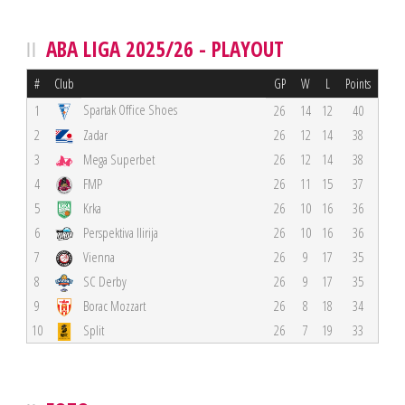
ABA LIGA 2025/26 - PLAYOUT
#
Club
GP
W
L
Points
Spartak Office Shoes
1
26
14
12
40
2
Zadar
26
12
14
38
3
Mega Superbet
26
12
14
38
4
FMP
26
11
15
37
5
Krka
26
10
16
36
6
Perspektiva Ilirija
26
10
16
36
7
Vienna
26
9
17
35
8
SC Derby
26
9
17
35
9
Borac Mozzart
26
8
18
34
10
Split
26
7
19
33