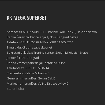
KK MEGA SUPERBET
Adresa: KK MEGA SUPERBET, Pariske komune 20, Hala sportova
Ranko Žeravica, kancelarija 4, Novi Beograd, Srbija
Telefon: +381 11 655 0214 Fax: +381 11 655 0214
E-mail: klub@bcmegabasket.net
Sekretarijat kluba: Trening centar „Dejan Milojević“, Braće
Jerković 119a, Beograd
Radno vreme: ponedeljak-petak od 9-15h
Telefon/Fax: +381 11 655 0214
Predsednik: Velimir Mihailović
Generalni menadžer: Goran Ćakić
Marketing menadžer: Veljko Dragosavljević
Statut kluba