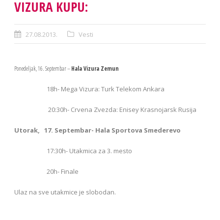
VIZURA KUPU:
27.08.2013.
Vesti
Ponedeljak, 16. Septembar –
Hala Vizura Zemun
18h- Mega Vizura: Turk Telekom Ankara
20:30h- Crvena Zvezda: Enisey Krasnojarsk Rusija
Utorak, 17. Septembar- Hala Sportova Smederevo
17:30h- Utakmica za 3. mesto
20h- Finale
Ulaz na sve utakmice je slobodan.