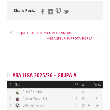
Share Post:
PRIJATELJSKE UTAKMICE MEGA VIZURE!
MEGA SIGURNA PROTIV BORCA
ABA LIGA 2025/26 - GRUPA A
#
Club
GP
W
L
Points
Dubai Basketball
1
16
15
1
31
2
Partizan Mozzart Bet
16
15
1
31
3
U-BT Cluj-Napoca
16
10
6
26