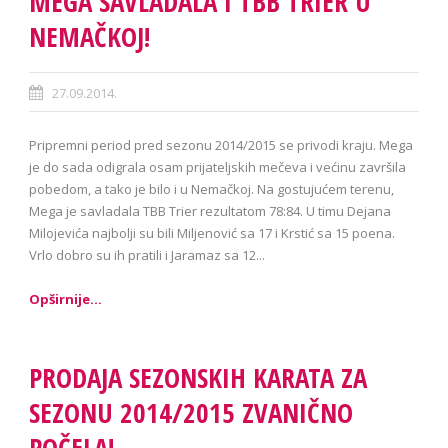
MEGA SAVLADALA I TBB TRIER U
NEMAČKOJ!
27.09.2014.
Pripremni period pred sezonu 2014/2015 se privodi kraju. Mega
je do sada odigrala osam prijateljskih mečeva i većinu završila
pobedom, a tako je bilo i u Nemačkoj. Na gostujućem terenu,
Mega je savladala TBB Trier rezultatom 78:84. U timu Dejana
Milojevića najbolji su bili Miljenović sa 17 i Krstić sa 15 poena.
Vrlo dobro su ih pratili i Jaramaz sa 12...
Opširnije...
PRODAJA SEZONSKIH KARATA ZA
SEZONU 2014/2015 ZVANIČNO
POČELA!