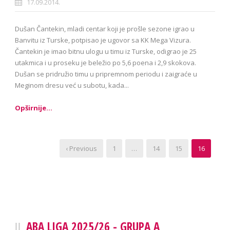
17.09.2014.
Dušan Čantekin, mladi centar koji je prošle sezone igrao u
Banvitu iz Turske, potpisao je ugovor sa KK Mega Vizura.
Čantekin je imao bitnu ulogu u timu iz Turske, odigrao je 25
utakmica i u proseku je beležio po 5,6 poena i 2,9 skokova.
Dušan se pridružio timu u pripremnom periodu i zaigraće u
Meginom dresu već u subotu, kada...
Opširnije...
‹ Previous
1
…
14
15
16
ABA LIGA 2025/26 - GRUPA A