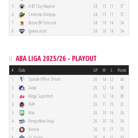
5
U-BT Cluj-Napoca
24
13
11
37
6
Cedevita Olimpija
24
13
11
37
7
Bosna BH Telecom
24
10
14
34
8
Igokea m:tel
24
10
14
34
ABA LIGA 2025/26 - PLAYOUT
#
Club
GP
W
L
Points
Spartak Office Shoes
1
26
14
12
40
2
Zadar
26
12
14
38
3
Mega Superbet
26
12
14
38
4
FMP
26
11
15
37
5
Krka
26
10
16
36
6
Perspektiva Ilirija
26
10
16
36
7
Vienna
26
9
17
35
8
SC Derby
26
9
17
35