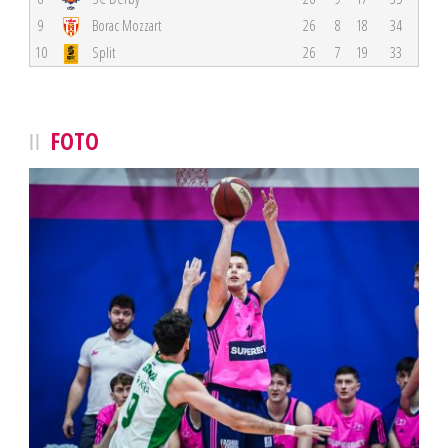
9
Borac Mozzart
26
8
18
34
10
Split
26
7
19
33
FOTO