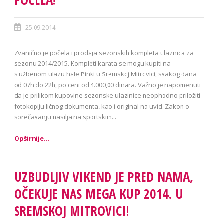
25.09.2014.
Zvanično je počela i prodaja sezonskih kompleta ulaznica za
sezonu 2014/2015. Kompleti karata se mogu kupiti na
službenom ulazu hale Pinki u Sremskoj Mitrovici, svakog dana
od 07h do 22h, po ceni od 4.000,00 dinara. Važno je napomenuti
da je prilikom kupovine sezonske ulazinice neophodno priložiti
fotokopiju ličnog dokumenta, kao i original na uvid. Zakon o
sprečavanju nasilja na sportskim...
Opširnije...
UZBUDLJIV VIKEND JE PRED NAMA,
OČEKUJE NAS MEGA KUP 2014. U
SREMSKOJ MITROVICI!