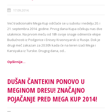
17.09.2014.
Već tradicionalni Mega Kup održaće se u subotu i nedelju 20. i
21. septembra 2014. godine. Prvog dana Kupa očekuju nas dve
utakmice. Na prvom meču od 18h svoje snage odmeriće ekipe
Budućnosti iz Podgorice i Enisey Krasnoyarsk iz Rusije. Dok je
drugi meč zakazan za 20:30h kada će na teren izaći Mega i
Karsiyaka iz Turske. Drugog dana, od...
Opširnije...
DUŠAN ČANTEKIN PONOVO U
MEGINOM DRESU! ZNAČAJNO
POJAČANJE PRED MEGA KUP 2014!