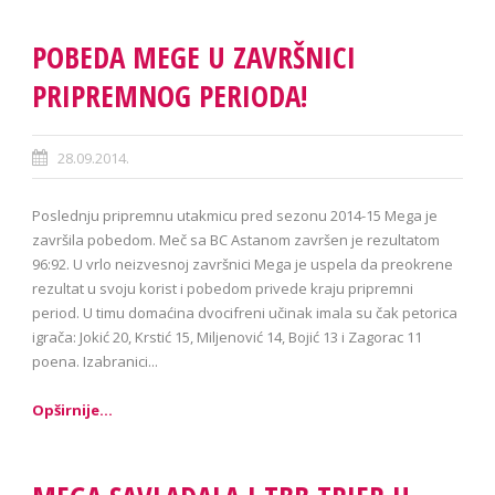
POBEDA MEGE U ZAVRŠNICI
PRIPREMNOG PERIODA!
28.09.2014.
Poslednju pripremnu utakmicu pred sezonu 2014-15 Mega je
završila pobedom. Meč sa BC Astanom završen je rezultatom
96:92. U vrlo neizvesnoj završnici Mega je uspela da preokrene
rezultat u svoju korist i pobedom privede kraju pripremni
period. U timu domaćina dvocifreni učinak imala su čak petorica
igrača: Jokić 20, Krstić 15, Miljenović 14, Bojić 13 i Zagorac 11
poena. Izabranici...
Opširnije...