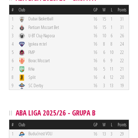
#
Club
GP
W
L
Points
Dubai Basketball
1
16
15
1
31
2
Partizan Mozzart Bet
16
15
1
31
3
U-BT Cluj-Napoca
16
10
6
26
4
Igokea m:tel
16
8
8
24
5
FMP
16
6
10
22
6
Borac Mozzart
16
6
9
22
7
Krka
16
5
11
21
8
Split
16
4
12
20
9
SC Derby
16
3
13
19
ABA LIGA 2025/26 - GRUPA B
#
Club
GP
W
L
Points
Budućnost VOLI
1
16
13
3
29