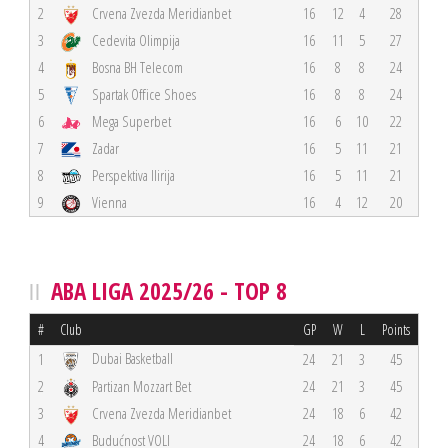
2
Crvena Zvezda Meridianbet
16
12
4
28
3
Cedevita Olimpija
16
11
5
27
4
Bosna BH Telecom
16
8
8
24
5
Spartak Office Shoes
16
8
8
24
6
Mega Superbet
16
6
10
22
7
Zadar
16
5
11
21
8
Perspektiva Ilirija
16
5
11
21
9
Vienna
16
4
12
20
ABA LIGA 2025/26 - TOP 8
#
Club
GP
W
L
Points
Dubai Basketball
1
24
21
3
45
2
Partizan Mozzart Bet
24
21
3
45
3
Crvena Zvezda Meridianbet
24
18
6
42
4
Budućnost VOLI
24
18
6
42