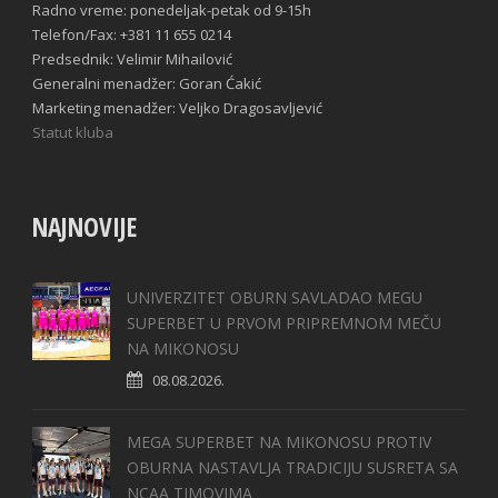
Radno vreme: ponedeljak-petak od 9-15h
Telefon/Fax: +381 11 655 0214
Predsednik: Velimir Mihailović
Generalni menadžer: Goran Ćakić
Marketing menadžer: Veljko Dragosavljević
Statut kluba
NAJNOVIJE
UNIVERZITET OBURN SAVLADAO MEGU
SUPERBET U PRVOM PRIPREMNOM MEČU
NA MIKONOSU
08.08.2026.
MEGA SUPERBET NA MIKONOSU PROTIV
OBURNA NASTAVLJA TRADICIJU SUSRETA SA
NCAA TIMOVIMA