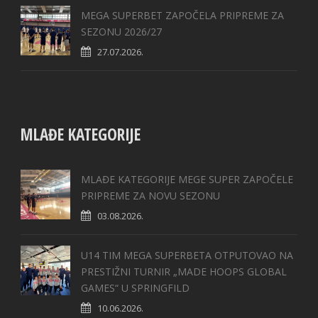
MEGA SUPERBET ZAPOČELA PRIPREME ZA
SEZONU 2026/27
27.07.2026.
MLAĐE KATEGORIJE
MLAĐE KATEGORIJE MEGE SUPER ZAPOČELE
PRIPREME ZA NOVU SEZONU
03.08.2026.
U14 TIM MEGA SUPERBETA OTPUTOVAO NA
PRESTIŽNI TURNIR „MADE HOOPS GLOBAL
GAMES“ U SPRINGFILD
10.06.2026.