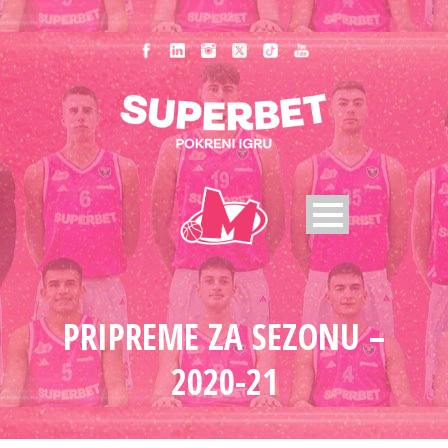
PRIPREME ZA SEZONU –
2020-21